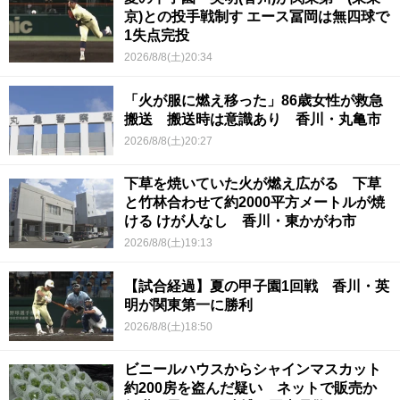
京)との投手戦制す エース冨岡は無四球で
1失点完投
2026/8/8(土)20:34
「火が服に燃え移った」86歳女性が救急
搬送 搬送時は意識あり 香川・丸亀市
2026/8/8(土)20:27
下草を焼いていた火が燃え広がる 下草
と竹林合わせて約2000平方メートルが焼
ける けが人なし 香川・東かがわ市
2026/8/8(土)19:13
【試合経過】夏の甲子園1回戦 香川・英
明が関東第一に勝利
2026/8/8(土)18:50
ビニールハウスからシャインマスカット
約200房を盗んだ疑い ネットで販売か