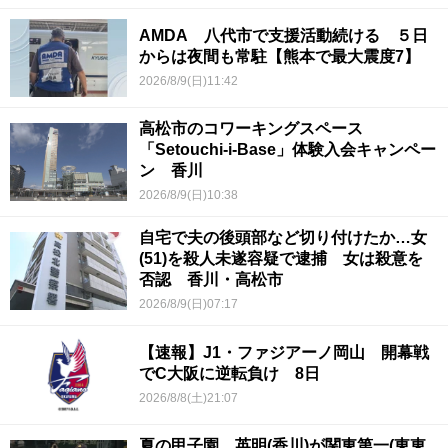
AMDA 八代市で支援活動続ける ５日
からは夜間も常駐【熊本で最大震度7】
2026/8/9(日)11:42
高松市のコワーキングスペース
「Setouchi-i-Base」体験入会キャンペー
ン 香川
2026/8/9(日)10:38
自宅で夫の後頭部など切り付けたか…女
(51)を殺人未遂容疑で逮捕 女は殺意を
否認 香川・高松市
2026/8/9(日)07:17
【速報】J1・ファジアーノ岡山 開幕戦
でC大阪に逆転負け 8日
2026/8/8(土)21:07
夏の甲子園 英明(香川)が関東第一(東東