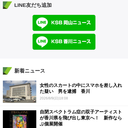
LINE友だち追加
新着ニュース
女性のスカートの中にスマホを差し入れ
た疑い 男を逮捕 香川
2026/8/9(日)18:08
自閉スペクトラム症の双子アーティスト
が香川県を飛び出し東京へ！ 新作なら
ぶ個展開催