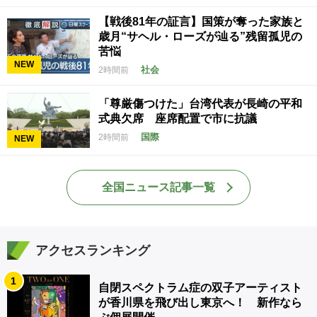
【戦後81年の証言】国策が奪った家族と
歳月“サヘル・ローズが辿る”残留孤児の
苦悩
NEW
社会
2時間前
「尊厳傷つけた」台湾代表が長崎の平和
式典欠席 座席配置で市に抗議
国際
2時間前
NEW
全国ニュース記事一覧
アクセスランキング
1
自閉スペクトラム症の双子アーティスト
が香川県を飛び出し東京へ！ 新作なら