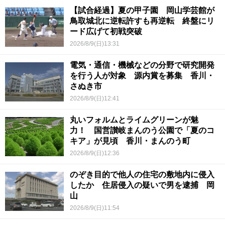
【試合経過】夏の甲子園 岡山学芸館が
鳥取城北に逆転許すも再逆転 終盤にリ
ード広げて初戦突破
2026/8/9(日)13:31
電気・通信・機械などの分野で研究開発
を行う人が対象 源内賞を募集 香川・
さぬき市
2026/8/9(日)12:41
丸いフォルムとライムグリーンが魅
力！ 国営讃岐まんのう公園で「夏のコ
キア」が見頃 香川・まんのう町
2026/8/9(日)12:36
のぞき目的で他人の住宅の敷地内に侵入
したか 住居侵入の疑いで男を逮捕 岡
山
2026/8/9(日)11:54