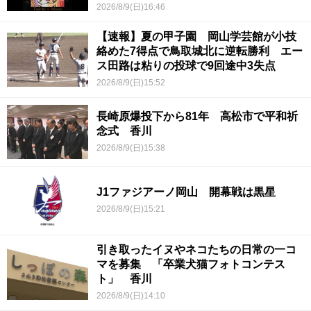
2026/8/9(日)16:46
【速報】夏の甲子園 岡山学芸館が小技
絡めた7得点で鳥取城北に逆転勝利 エー
ス田路は粘りの投球で9回途中3失点
2026/8/9(日)15:52
長崎原爆投下から81年 高松市で平和祈
念式 香川
2026/8/9(日)15:38
J1ファジアーノ岡山 開幕戦は黒星
2026/8/9(日)15:21
引き取ったイヌやネコたちの日常の一コ
マを募集 「卒業犬猫フォトコンテス
ト」 香川
2026/8/9(日)14:10