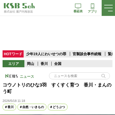
番組表
アプリ
株式会社 瀬戸内海放送
HOTワード
少年19人にわいせつの罪
官製談合事件続報
緊急
エリア
岡山
香川
全国
ニュース
コウノトリのひな3羽 すくすく育つ 香川・まんの
う町
2026/5/18 11:18
香川
自然・いきもの
どうぶつ