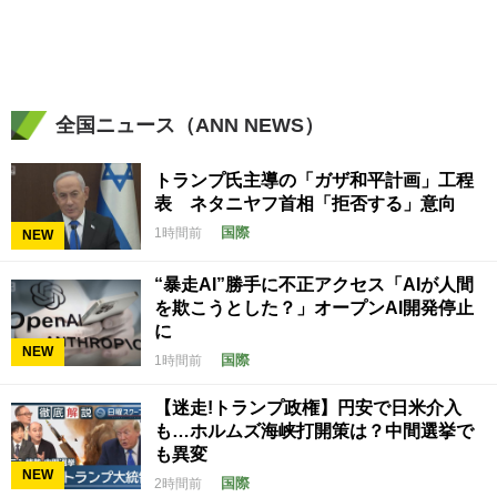
全国ニュース（ANN NEWS）
トランプ氏主導の「ガザ和平計画」工程
表 ネタニヤフ首相「拒否する」意向
国際
1時間前
NEW
“暴走AI”勝手に不正アクセス「AIが人間
を欺こうとした？」オープンAI開発停止
に
NEW
国際
1時間前
【迷走!トランプ政権】円安で日米介入
も…ホルムズ海峡打開策は？中間選挙で
も異変
NEW
国際
2時間前