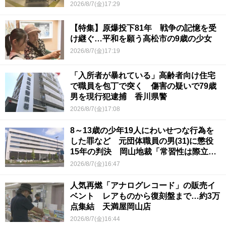
2026/8/7(金)17:29
【特集】原爆投下81年 戦争の記憶を受
け継ぐ…平和を願う高松市の9歳の少女
2026/8/7(金)17:19
「入所者が暴れている」高齢者向け住宅
で職員を包丁で突く 傷害の疑いで79歳
男を現行犯逮捕 香川県警
2026/8/7(金)17:08
8～13歳の少年19人にわいせつな行為を
した罪など 元団体職員の男(31)に懲役
15年の判決 岡山地裁「常習性は際立っ
ていて被害結果も非常に重い」
2026/8/7(金)16:47
人気再燃「アナログレコード」の販売イ
ベント レアものから復刻盤まで…約3万
点集結 天満屋岡山店
2026/8/7(金)16:44