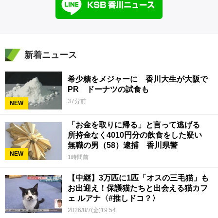
新着ニュース
希少糖をメジャーに 香川大生が大阪で
PR ドーナツの試食も
37分前
NEW
「お金を取りに帰る」と言って逃げる
所持金なく4010円分の飲食をした疑い
無職の男（58）逮捕 香川県警
NEW
1時間前
【中継】3万匹に1匹「オスの三毛猫」も
お出迎え！保護猫たちと出会える猫カフ
ェ ルアナ〈#推しドコ？〉
2026/8/7(金)19:54