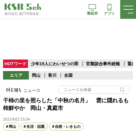
番組表
アプリ
株式会社 瀬戸内海放送
HOTワード
少年19人にわいせつの罪
官製談合事件続報
緊急
エリア
岡山
香川
全国
ニュース
干柿の里を照らした「中秋の名月」 雲に隠れるも
柿鮮やか 岡山・真庭市
2021/9/22 15:34
岡山
生活・話題
自然・いきもの