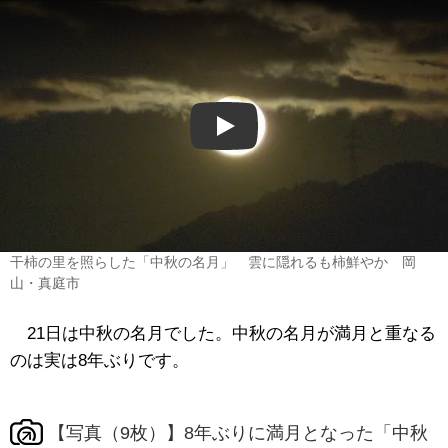
Play
干柿の里を照らした「中秋の名月」 雲に隠れるも柿鮮やか 岡
山・真庭市
21日は中秋の名月でした。中秋の名月が満月と重なる
のは実は8年ぶりです。
【写真（9枚）】8年ぶりに満月となった「中秋