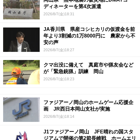
ディネーターを第4次派遣
2026/8/7(金)18:31
JA香川県 県産コシヒカリの仮渡金を前
年より3割減の1万8000円に 農家から不
安の声
2026/8/7(金)18:27
クマ出没に備えて 真庭市や猟友会など
が「緊急銃猟」訓練 岡山
2026/8/7(金)18:23
ファジアーノ岡山のホームゲーム応援企
画 JR西日本岡山支社が実施
2026/8/7(金)18:14
J1ファジアーノ岡山 JFE晴れの国スタ
ジアムで開催の第2節長崎戦 ホームエリ