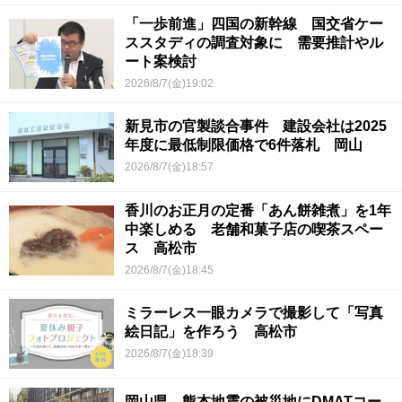
「一歩前進」四国の新幹線 国交省ケー
ススタディの調査対象に 需要推計やル
ート案検討
2026/8/7(金)19:02
新見市の官製談合事件 建設会社は2025
年度に最低制限価格で6件落札 岡山
2026/8/7(金)18:57
香川のお正月の定番「あん餅雑煮」を1年
中楽しめる 老舗和菓子店の喫茶スペー
ス 高松市
2026/8/7(金)18:45
ミラーレス一眼カメラで撮影して「写真
絵日記」を作ろう 高松市
2026/8/7(金)18:39
岡山県 熊本地震の被災地にDMATコー