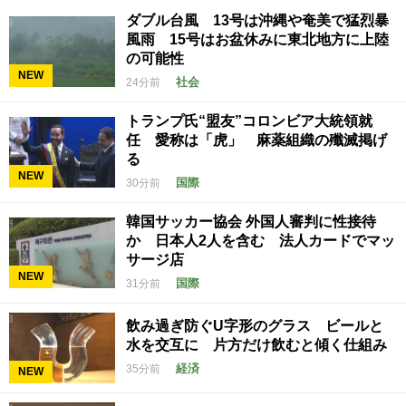
ダブル台風 13号は沖縄や奄美で猛烈暴
風雨 15号はお盆休みに東北地方に上陸
の可能性
NEW
社会
24分前
トランプ氏“盟友”コロンビア大統領就
任 愛称は「虎」 麻薬組織の殲滅掲げ
る
NEW
国際
30分前
韓国サッカー協会 外国人審判に性接待
か 日本人2人を含む 法人カードでマッ
サージ店
NEW
国際
31分前
飲み過ぎ防ぐU字形のグラス ビールと
水を交互に 片方だけ飲むと傾く仕組み
経済
35分前
NEW