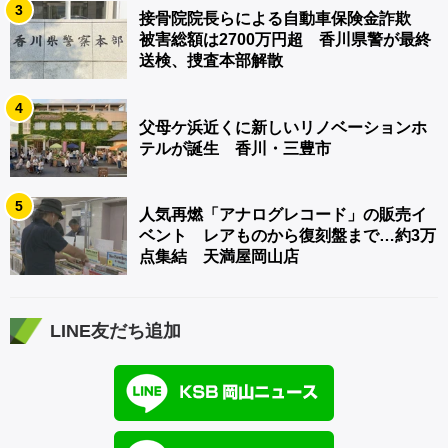
3
接骨院院長らによる自動車保険金詐欺
被害総額は2700万円超 香川県警が最終
送検、捜査本部解散
4
父母ケ浜近くに新しいリノベーションホ
テルが誕生 香川・三豊市
5
人気再燃「アナログレコード」の販売イ
ベント レアものから復刻盤まで…約3万
点集結 天満屋岡山店
LINE友だち追加