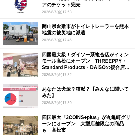
アのチケット完売
2026/8/7(金)17:53
岡山県倉敷市がトイレトレーラーを熊本
地震の被災地に派遣
2026/8/7(金)17:45
四国最大級！ダイソー系複合店がイオン
モール高松にオープン THREEPPY・
Standard Products・DAISOの複合店は
香川県初
2026/8/7(金)17:32
あなたは犬派？猫派？【みんなに聞いて
みた】
2026/8/7(金)17:30
四国最大「3COINS+plus」が丸亀町グリ
ーンにオープン 大型店舗限定の商品
も 高松市