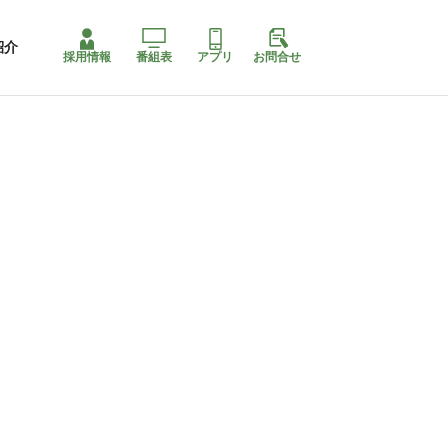
紹介
採用情報
番組表
アプリ
お問合せ
ももちゃり停止