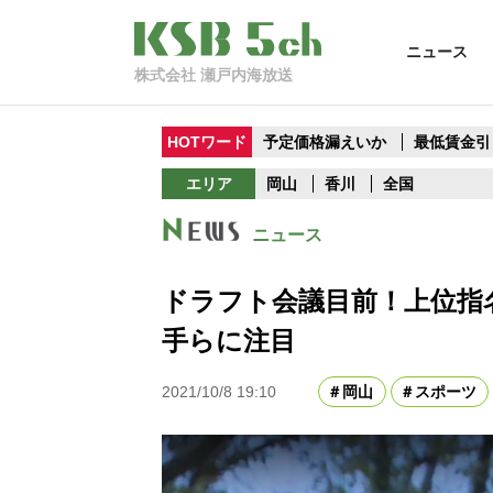
ニュース
株式会社 瀬戸内海放送
HOTワード
予定価格漏えいか
最低賃金引
エリア
岡山
香川
全国
ニュース
ドラフト会議目前！上位指
手らに注目
2021/10/8 19:10
岡山
スポーツ