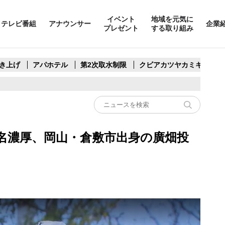
イベント
地域を元気に
テレビ番組
アナウンサー
企業
プレゼント
する取り組み
き上げ
アパホテル
第2次取水制限
クビアカツヤカミキリ
名濃厚、岡山・倉敷市出身の廣畑投