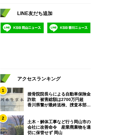
LINE友だち追加
アクセスランキング
1
接骨院院長らによる自動車保険金
詐欺 被害総額は2700万円超
香川県警が最終送検、捜査本部解
散
2
土木・解体工事など行う岡山市の
会社に改善命令 産業廃棄物を適
切に保管せず 岡山