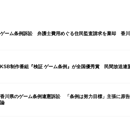
ゲーム条例訴訟 弁護士費用めぐる住民監査請求を棄却 香川
KSB制作番組『検証 ゲーム条例』が全国優秀賞 民間放送連
香川県のゲーム条例違憲訴訟 「条例は努力目標」主張に原告
論