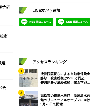
菓子店
LINE友だち追加
松市
アクセスランキング
派遣
1
接骨院院長らによる自動車保険金
詐欺 被害総額は2700万円超
香川県警が最終送検、捜査本部解
散
0円
2
高松市の市場水族館 新屋島水族
館のリニューアルオープンに向け
9月28日で閉館