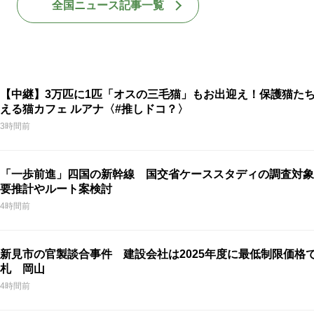
全国ニュース記事一覧
【中継】3万匹に1匹「オスの三毛猫」もお出迎え！保護猫た
える猫カフェ ルアナ〈#推しドコ？〉
3時間前
「一歩前進」四国の新幹線 国交省ケーススタディの調査対象
要推計やルート案検討
4時間前
新見市の官製談合事件 建設会社は2025年度に最低制限価格
札 岡山
4時間前