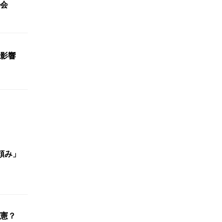
会
影響
頼み」
憲？