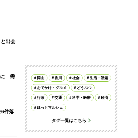
ちと出会
に 需
岡山
香川
社会
生活・話題
おでかけ・グルメ
どうぶつ
行政
交通
科学・医療
経済
ほっとマルシェ
で6件落
タグ一覧はこちら