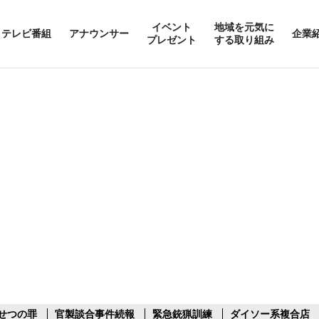
イベント
地域を元気に
テレビ番組
アナウンサー
企業
プレゼント
する取り組み
せつの罪
官製談合事件続報
緊急銃猟訓練
ダイソー系複合店