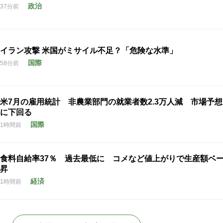
政治
37分前
イラン攻撃 米国がミサイル不足？「危険な水準」
国際
58分前
米7月の雇用統計 非農業部門の就業者数2.3万人減 市場予
に下回る
国際
1時間前
食料自給率37％ 過去最低に コメなど値上がりで生産額ベ
昇
経済
1時間前