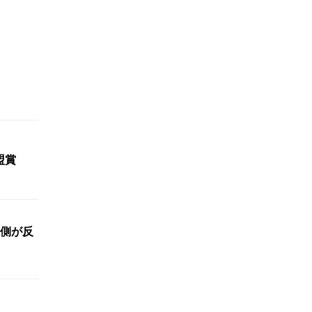
盟賞
側が反