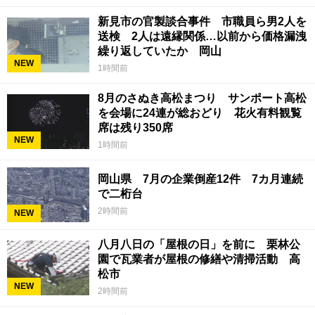
新見市の官製談合事件 市職員ら男2人を
送検 2人は遠縁関係…以前から価格漏洩
繰り返していたか 岡山
NEW
1時間前
8月のさぬき高松まつり サンポート高松
を会場に24連が総おどり 花火有料観覧
席は残り350席
NEW
1時間前
岡山県 7月の企業倒産12件 7カ月連続
で二桁台
2時間前
NEW
八月八日の「屋根の日」を前に 栗林公
園で瓦業者が屋根の修繕や清掃活動 高
松市
NEW
2時間前