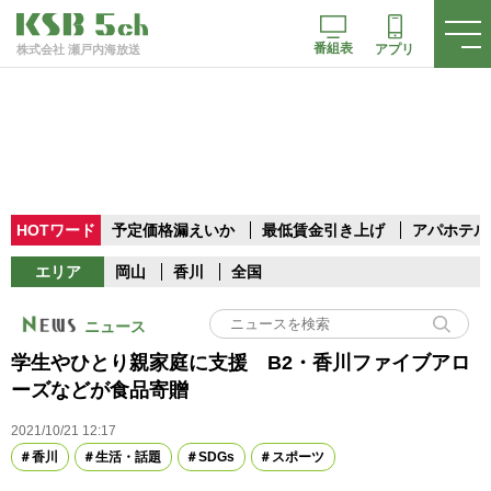
番組表
アプリ
株式会社 瀬戸内海放送
HOTワード
予定価格漏えいか
最低賃金引き上げ
アパホテル
エリア
岡山
香川
全国
ニュース
学生やひとり親家庭に支援 B2・香川ファイブアロ
ーズなどが食品寄贈
2021/10/21 12:17
香川
生活・話題
SDGs
スポーツ