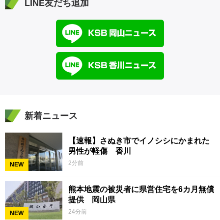
LINE友だち追加
新着ニュース
【速報】さぬき市でイノシシにかまれた
男性が軽傷 香川
2分前
NEW
熊本地震の被災者に県営住宅を6カ月無償
提供 岡山県
24分前
NEW