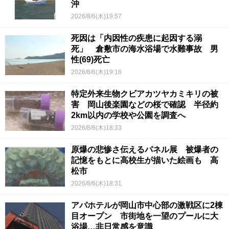
沖
2026/8/6(木)19:57
死因は「内因性の疾患に起因する溺
死」 倉敷市の海水浴場で水難事故 男
性(69)死亡
2026/8/6(木)19:16
特定外来生物クビアカツヤカミキリの被
害 岡山後楽園などの桜で確認 半径約
2km以内の学校や公園を調査へ
2026/8/6(木)18:33
原爆の悲惨さ伝えるパネル展 被爆者の
記憶をもとに高校生が描いた絵画も 高
松市
2026/8/6(木)18:31
アパホテルが岡山市中心部の激戦区に2棟
目オープン 市街地を一望のプールに大
浴場…非日常感を意識