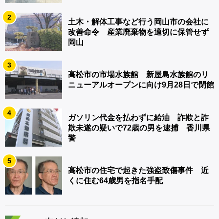
2
土木・解体工事など行う岡山市の会社に
改善命令 産業廃棄物を適切に保管せず
岡山
3
高松市の市場水族館 新屋島水族館のリ
ニューアルオープンに向け9月28日で閉館
4
ガソリン代金を払わずに給油 詐欺と詐
欺未遂の疑いで72歳の男を逮捕 香川県
警
5
高松市の住宅で起きた強盗致傷事件 近
くに住む64歳男を指名手配