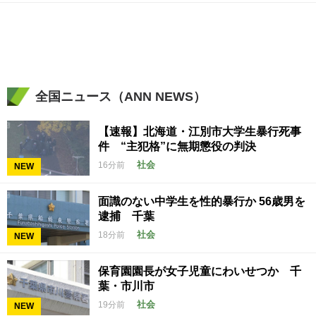
全国ニュース（ANN NEWS）
【速報】北海道・江別市大学生暴行死事
件 “主犯格”に無期懲役の判決
社会
16分前
NEW
面識のない中学生を性的暴行か 56歳男を
逮捕 千葉
社会
18分前
NEW
保育園園長が女子児童にわいせつか 千
葉・市川市
社会
19分前
NEW