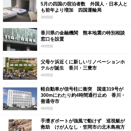
5月の四国の宿泊者数 外国人・日本人と
も前年より増加 四国運輸局
3時間前
香川県の金融機関 熊本地震の特別相談
窓口を設置
4時間前
父母ケ浜近くに新しいリノベーションホ
テルが誕生 香川・三豊市
4時間前
軽自動車が信号柱に衝突 国道319号が
300mにわたり約4時間通行止め 香川・
善通寺市
4時間前
手漕ぎボートが強風で動けず 巡視艇が
救助 けが人なし・笠岡市の北木島南方