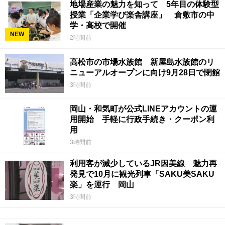
地場産業の魅力を知って 5年目の体験型
授業「企業学び楽舎講座」 倉敷市の中
学・高校で開催
NEW
2時間前
高松市の市場水族館 新屋島水族館のリ
ニューアルオープンに向け9月28日で閉館
3時間前
岡山・和気町が公式LINEアカウントの運
用開始 手軽に行政手続き・クーポン利
用
3時間前
利用客が減少しているJR因美線 魅力再
発見で10月に観光列車「SAKU美SAKU
楽」を運行 岡山
3時間前