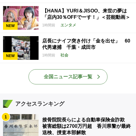
【HANA】YURI＆JISOO、来世の夢は
「店内30％OFFでーす！」＜芸能動画＞
エンタメ
1時間前
NEW
店長にナイフ突き付け「金を出せ」 60
代男逮捕 千葉・成田市
社会
1時間前
NEW
全国ニュース記事一覧
アクセスランキング
1
接骨院院長らによる自動車保険金詐欺
被害総額は2700万円超 香川県警が最終
送検、捜査本部解散