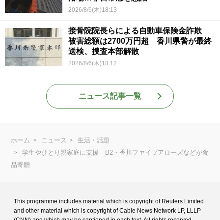
2026/8/6(木)18:13
接骨院院長らによる自動車保険金詐欺
被害総額は2700万円超 香川県警が最終
送検、捜査本部解散
2026/8/6(木)18:12
ニュース記事一覧
ホーム
ニュース
生活・話題
学生やひとり親家庭に支援 B2・香川ファイブアローズなどが食
品寄贈
This programme includes material which is copyright of Reuters Limited
and
other material which is copyright of Cable News Network LP, LLLP
(CNN) and
which may be captioned in each text. All rights reserved.