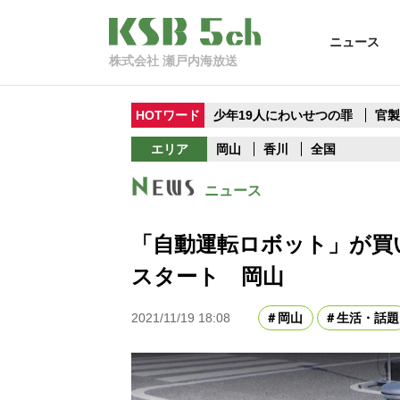
ニュース
株式会社 瀬戸内海放送
HOTワード
少年19人にわいせつの罪
官
エリア
岡山
香川
全国
ニュース
「自動運転ロボット」が買
スタート 岡山
2021/11/19 18:08
岡山
生活・話題