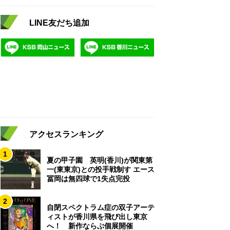
LINE友だち追加
アクセスランキング
1
夏の甲子園 英明(香川)が関東第
一(東東京)との投手戦制す エース
冨岡は無四球で1失点完投
2
自閉スペクトラム症の双子アーテ
ィストが香川県を飛び出し東京
へ！ 新作ならぶ個展開催