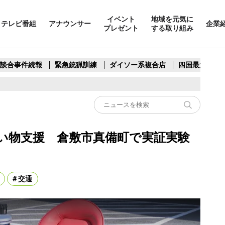
イベント
地域を元気に
テレビ番組
アナウンサー
企業
プレゼント
する取り組み
製談合事件続報
緊急銃猟訓練
ダイソー系複合店
四国最大スリ
い物支援 倉敷市真備町で実証実験
交通