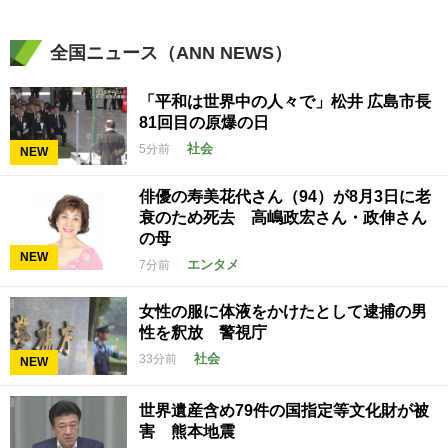
全国ニュース（ANN NEWS）
「平和は世界中の人々で」松井 広島市長
81回目の原爆の日
社会
5分前
NEW
俳優の寿美花代さん（94）が8月3日に老
衰のため死去 高嶋政宏さん・政伸さん
の母
NEW
エンタメ
7分前
女性の服に体液をかけたとして逮捕の男
性を釈放 警視庁
社会
33分前
NEW
世界遺産含め79件の国指定等文化財が被
害 熊本地震