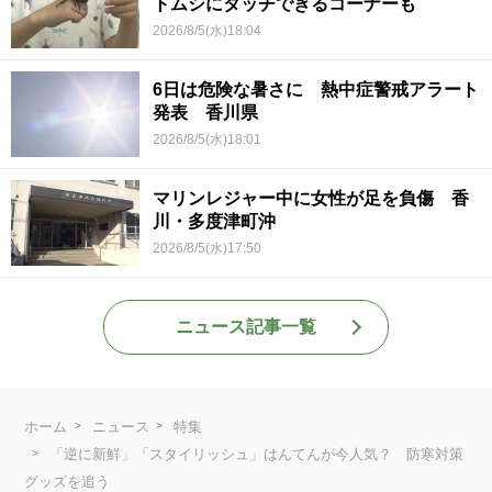
トムシにタッチできるコーナーも
2026/8/5(水)18:04
6日は危険な暑さに 熱中症警戒アラート
発表 香川県
2026/8/5(水)18:01
マリンレジャー中に女性が足を負傷 香
川・多度津町沖
2026/8/5(水)17:50
ニュース記事一覧
ホーム
ニュース
特集
「逆に新鮮」「スタイリッシュ」はんてんが今人気？ 防寒対策
グッズを追う