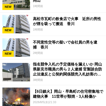
岡山
1時間前
NEW
高松市瓦町の飲食店で火事 近所の男性
が煙を吸って搬送 香川
1時間前
NEW
不同意性交等の疑いで会社員の男を逮
捕 香川
2時間前
NEW
指名競争入札の予定価格を漏えいか 岡山
県新見市職員の男ら２人逮捕 官製談合防
止法違反と公契約関係競売入札妨害の疑
い
3時間前
【6日鎮火】岡山・早島町の住宅密集地で
建物火事 11世帯が類焼・3人軽傷か
2026/8/5(水)21:33