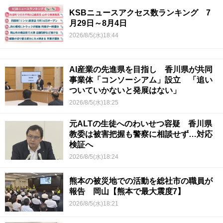
KSBニュースアクセス数ランキング 7
月29日～8月4日
2026/8/5(水)18:44
AI産業の先進県を目指し 香川県が共同
事業体「コンソーシアム」設立 「追い
ついていかないと発展はない」
2026/8/5(水)18:25
元ALTの生徒へのわいせつ容疑 香川県
教委は被害把握も警察に相談せず…対応
検証へ
2026/8/5(水)18:24
熊本の被災地での活動を総社市の職員が
報告 岡山【熊本で最大震度7】
2026/8/5(水)18:21