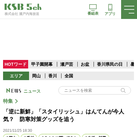
番組表
アプリ
株式会社 瀬戸内海放送
HOTワード
甲子園開幕
瀬戸芸
お盆
香川県民の日
暑
エリア
岡山
香川
全国
ニュース
特集
「逆に新鮮」「スタイリッシュ」はんてんが今人
気？ 防寒対策グッズを追う
2021/11/25 18:30