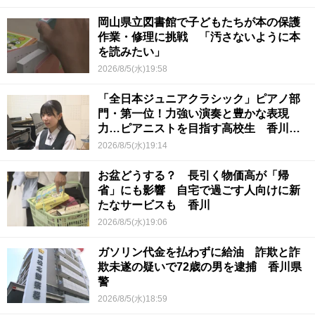
岡山県立図書館で子どもたちが本の保護
作業・修理に挑戦 「汚さないように本
を読みたい」
2026/8/5(水)19:58
「全日本ジュニアクラシック」ピアノ部
門・第一位！力強い演奏と豊かな表現
力…ピアニストを目指す高校生 香川
【青春のキセキ】
2026/8/5(水)19:14
お盆どうする？ 長引く物価高が「帰
省」にも影響 自宅で過ごす人向けに新
たなサービスも 香川
2026/8/5(水)19:06
ガソリン代金を払わずに給油 詐欺と詐
欺未遂の疑いで72歳の男を逮捕 香川県
警
2026/8/5(水)18:59