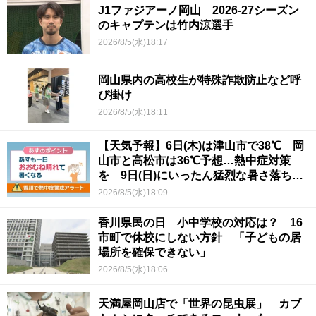
J1ファジアーノ岡山 2026-27シーズン
のキャプテンは竹内涼選手
2026/8/5(水)18:17
岡山県内の高校生が特殊詐欺防止など呼
び掛け
2026/8/5(水)18:11
【天気予報】6日(木)は津山市で38℃ 岡
山市と高松市は36℃予想…熱中症対策
を 9日(日)にいったん猛烈な暑さ落ち着
くか
2026/8/5(水)18:09
香川県民の日 小中学校の対応は？ 16
市町で休校にしない方針 「子どもの居
場所を確保できない」
2026/8/5(水)18:06
天満屋岡山店で「世界の昆虫展」 カブ