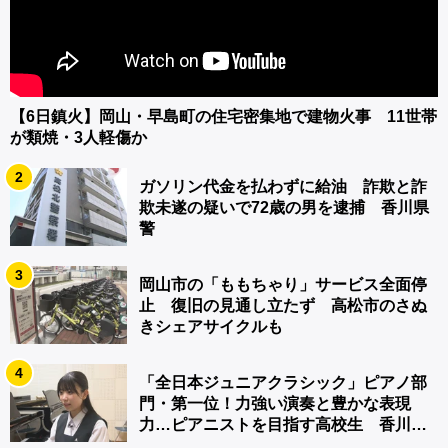
【6日鎮火】岡山・早島町の住宅密集地で建物火事 11世帯
が類焼・3人軽傷か
2
ガソリン代金を払わずに給油 詐欺と詐
欺未遂の疑いで72歳の男を逮捕 香川県
警
3
岡山市の「ももちゃり」サービス全面停
止 復旧の見通し立たず 高松市のさぬ
きシェアサイクルも
4
「全日本ジュニアクラシック」ピアノ部
門・第一位！力強い演奏と豊かな表現
力…ピアニストを目指す高校生 香川
【青春のキセキ】