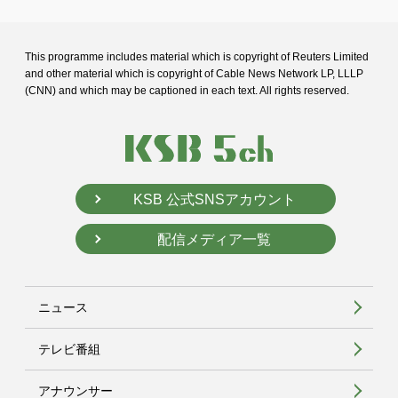
This programme includes material which is copyright of Reuters Limited
and
other material which is copyright of Cable News Network LP, LLLP
(CNN) and
which may be captioned in each text. All rights reserved.
KSB 公式SNSアカウント
配信メディア一覧
ニュース
テレビ番組
アナウンサー