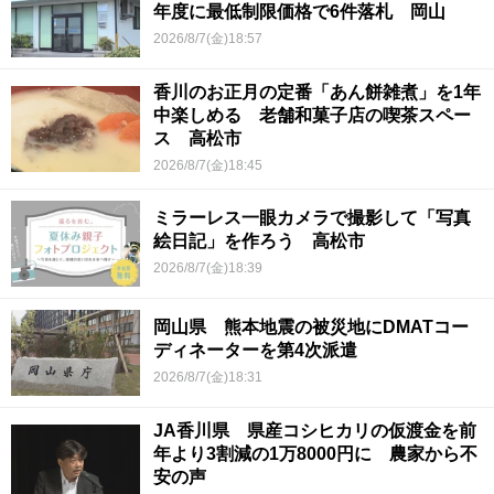
年度に最低制限価格で6件落札 岡山
2026/8/7(金)18:57
香川のお正月の定番「あん餅雑煮」を1年
中楽しめる 老舗和菓子店の喫茶スペー
ス 高松市
2026/8/7(金)18:45
ミラーレス一眼カメラで撮影して「写真
絵日記」を作ろう 高松市
2026/8/7(金)18:39
岡山県 熊本地震の被災地にDMATコー
ディネーターを第4次派遣
2026/8/7(金)18:31
JA香川県 県産コシヒカリの仮渡金を前
年より3割減の1万8000円に 農家から不
安の声