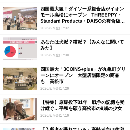
四国最大級！ダイソー系複合店がイオン
モール高松にオープン THREEPPY・
Standard Products・DAISOの複合店は
香川県初
2026/8/7(金)17:32
あなたは犬派？猫派？【みんなに聞いて
みた】
2026/8/7(金)17:30
四国最大「3COINS+plus」が丸亀町グリ
ーンにオープン 大型店舗限定の商品
も 高松市
2026/8/7(金)17:29
【特集】原爆投下81年 戦争の記憶を受
け継ぐ…平和を願う高松市の9歳の少女
2026/8/7(金)17:19
「入所者が暴れている」高齢者向け住宅