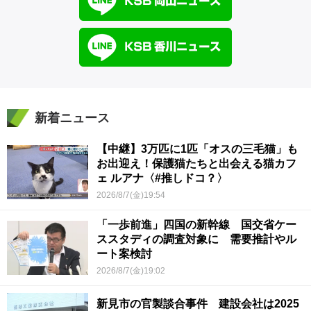
新着ニュース
【中継】3万匹に1匹「オスの三毛猫」も
お出迎え！保護猫たちと出会える猫カフ
ェ ルアナ〈#推しドコ？〉
2026/8/7(金)19:54
「一歩前進」四国の新幹線 国交省ケー
ススタディの調査対象に 需要推計やル
ート案検討
2026/8/7(金)19:02
新見市の官製談合事件 建設会社は2025