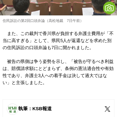
住民訴訟の第2回口頭弁論（高松地裁 7日午前）
また、この裁判で香川県が負担する弁護士費用が「不
当に高すぎる」として、県民5人が返還などを求めた別
の住民訴訟の口頭弁論も7日に開かれました。
被告の県側は争う姿勢を示し、「被告が守るべき利益
は、賠償請求額にとどまらず、条例の憲法適合性や有効
性であり、弁護士3人への着手金は決して過大ではな
い」と主張しました。
執筆：KSB報道