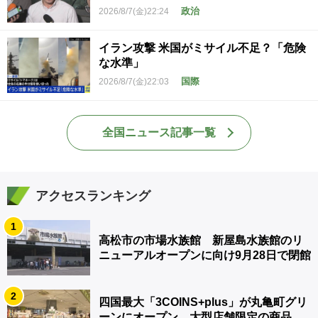
政治
2026/8/7(金)22:24
イラン攻撃 米国がミサイル不足？「危険
な水準」
国際
2026/8/7(金)22:03
全国ニュース記事一覧
アクセスランキング
1
高松市の市場水族館 新屋島水族館のリ
ニューアルオープンに向け9月28日で閉館
2
四国最大「3COINS+plus」が丸亀町グリ
ーンにオープン 大型店舗限定の商品