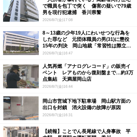
で職員を包丁で突く 傷害の疑いで79歳
男を現行犯逮捕 香川県警
2026/8/7(金)17:08
8～13歳の少年19人にわいせつな行為を
した罪など 元団体職員の男(31)に懲役
15年の判決 岡山地裁「常習性は際立っ
ていて被害結果も非常に重い」
2026/8/7(金)16:47
人気再燃「アナログレコード」の販売イ
ベント レアものから復刻盤まで…約3万
点集結 天満屋岡山店
2026/8/7(金)16:44
岡山市営城下地下駐車場 岡山駅方面の
出口を封鎖 消火設備の故障が原因
2026/8/7(金)16:31
【続報】ことでん長尾線で人身事故 平