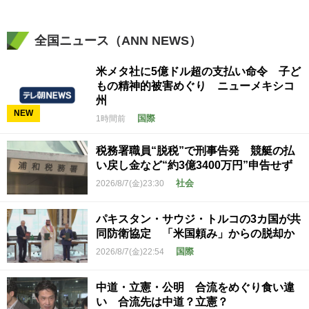
全国ニュース（ANN NEWS）
米メタ社に5億ドル超の支払い命令 子ど
もの精神的被害めぐり ニューメキシコ
州
NEW
国際
1時間前
税務署職員“脱税”で刑事告発 競艇の払
い戻し金など“約3億3400万円”申告せず
社会
2026/8/7(金)23:30
パキスタン・サウジ・トルコの3カ国が共
同防衛協定 「米国頼み」からの脱却か
国際
2026/8/7(金)22:54
中道・立憲・公明 合流をめぐり食い違
い 合流先は中道？立憲？