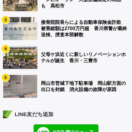
も 高松市
3
接骨院院長らによる自動車保険金詐欺
被害総額は2700万円超 香川県警が最終
送検、捜査本部解散
4
父母ケ浜近くに新しいリノベーションホ
テルが誕生 香川・三豊市
5
岡山市営城下地下駐車場 岡山駅方面の
出口を封鎖 消火設備の故障が原因
LINE友だち追加