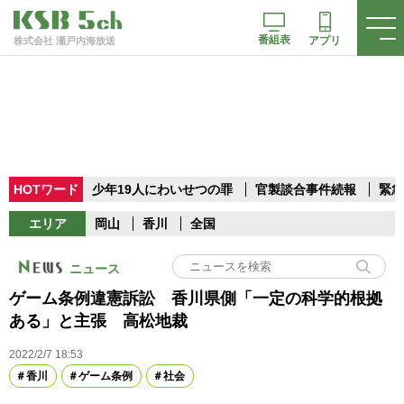
番組表
アプリ
株式会社 瀬戸内海放送
HOTワード
少年19人にわいせつの罪
官製談合事件続報
緊急
エリア
岡山
香川
全国
ニュース
ゲーム条例違憲訴訟 香川県側「一定の科学的根拠
ある」と主張 高松地裁
2022/2/7 18:53
香川
ゲーム条例
社会