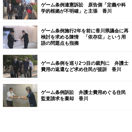
ゲーム条例違憲訴訟 原告側「定義や科
学的根拠が不明確」と主張 香川
ゲーム条例施行2年を前に香川県議会に再
検討を求める陳情 「依存症」という用
語の問題点も指摘
ゲーム条例を巡り2つ目の裁判に 弁護士
費用の返還など求め住民が提訴 香川
ゲーム条例訴訟 弁護士費用めぐる住民
監査請求を棄却 香川