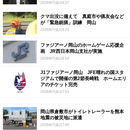
2026/8/7(金)18:27
クマ出没に備えて 真庭市や猟友会など
が「緊急銃猟」訓練 岡山
2026/8/7(金)18:23
ファジアーノ岡山のホームゲーム応援企
画 JR西日本岡山支社が実施
2026/8/7(金)18:14
J1ファジアーノ岡山 JFE晴れの国スタ
ジアムで開催の第2節長崎戦 ホームエリ
アのチケット完売
2026/8/7(金)17:53
岡山県倉敷市がトイレトレーラーを熊本
地震の被災地に派遣
2026/8/7(金)17:45