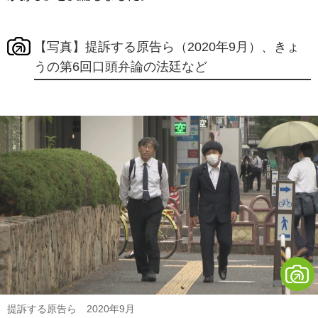
【写真】提訴する原告ら（2020年9月）、きょ
うの第6回口頭弁論の法廷など
提訴する原告ら 2020年9月