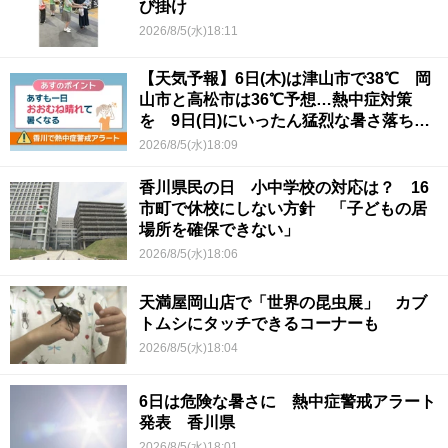
び掛け
2026/8/5(水)18:11
【天気予報】6日(木)は津山市で38℃ 岡
山市と高松市は36℃予想…熱中症対策
を 9日(日)にいったん猛烈な暑さ落ち着
くか
2026/8/5(水)18:09
香川県民の日 小中学校の対応は？ 16
市町で休校にしない方針 「子どもの居
場所を確保できない」
2026/8/5(水)18:06
天満屋岡山店で「世界の昆虫展」 カブ
トムシにタッチできるコーナーも
2026/8/5(水)18:04
6日は危険な暑さに 熱中症警戒アラート
発表 香川県
2026/8/5(水)18:01