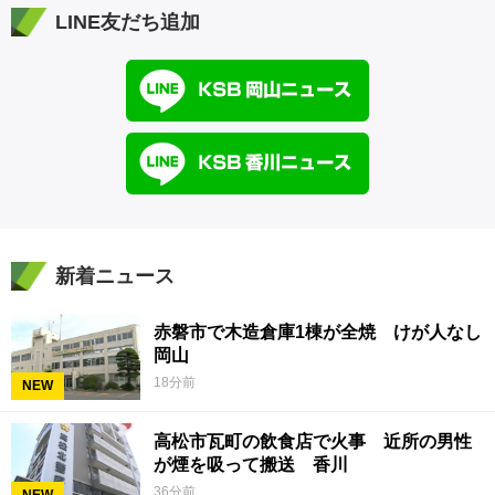
LINE友だち追加
新着ニュース
赤磐市で木造倉庫1棟が全焼 けが人なし
岡山
18分前
NEW
高松市瓦町の飲食店で火事 近所の男性
が煙を吸って搬送 香川
36分前