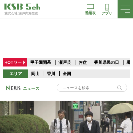
番組表
アプリ
株式会社 瀬戸内海放送
HOTワード
甲子園開幕
瀬戸芸
お盆
香川県民の日
暑
エリア
岡山
香川
全国
ニュース