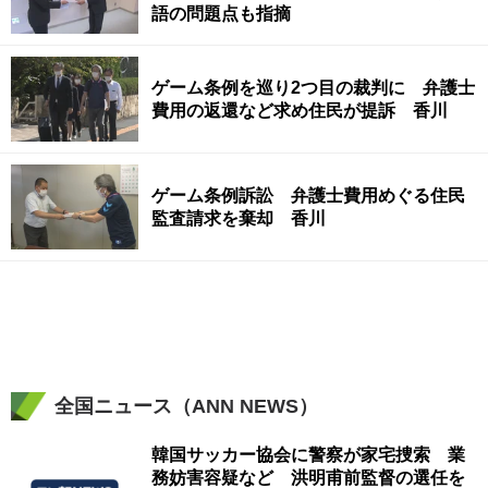
語の問題点も指摘
ゲーム条例を巡り2つ目の裁判に 弁護士
費用の返還など求め住民が提訴 香川
ゲーム条例訴訟 弁護士費用めぐる住民
監査請求を棄却 香川
全国ニュース（ANN NEWS）
韓国サッカー協会に警察が家宅捜索 業
務妨害容疑など 洪明甫前監督の選任を