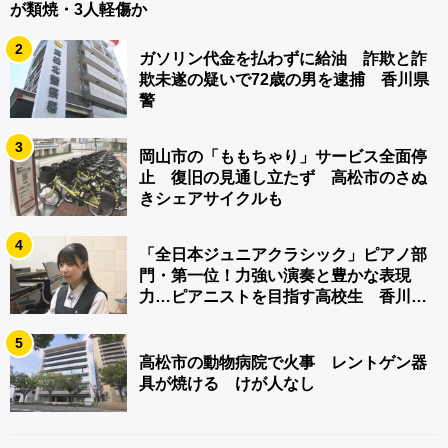
が類焼・3人軽傷か
2
ガソリン代金を払わずに給油 詐欺と詐
欺未遂の疑いで72歳の男を逮捕 香川県
警
3
岡山市の「ももちゃり」サービス全面停
止 復旧の見通し立たず 高松市のさぬ
きシェアサイクルも
4
「全日本ジュニアクラシック」ピアノ部
門・第一位！力強い演奏と豊かな表現
力…ピアニストを目指す高校生 香川
【青春のキセキ】
5
高松市の動物病院で火事 レントゲン器
具が焼ける けが人なし