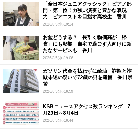
「全日本ジュニアクラシック」ピアノ部
門・第一位！力強い演奏と豊かな表現
力…ピアニストを目指す高校生 香川
【青春のキセキ】
2026/8/5(水)19:14
お盆どうする？ 長引く物価高が「帰
省」にも影響 自宅で過ごす人向けに新
たなサービスも 香川
2026/8/5(水)19:06
ガソリン代金を払わずに給油 詐欺と詐
欺未遂の疑いで72歳の男を逮捕 香川県
警
2026/8/5(水)18:59
KSBニュースアクセス数ランキング 7
月29日～8月4日
2026/8/5(水)18:44