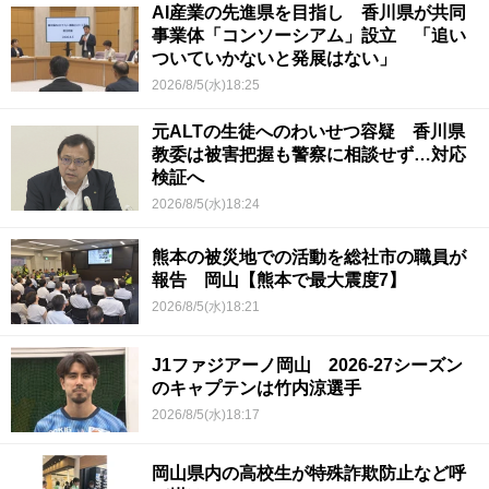
AI産業の先進県を目指し 香川県が共同
事業体「コンソーシアム」設立 「追い
ついていかないと発展はない」
2026/8/5(水)18:25
元ALTの生徒へのわいせつ容疑 香川県
教委は被害把握も警察に相談せず…対応
検証へ
2026/8/5(水)18:24
熊本の被災地での活動を総社市の職員が
報告 岡山【熊本で最大震度7】
2026/8/5(水)18:21
J1ファジアーノ岡山 2026-27シーズン
のキャプテンは竹内涼選手
2026/8/5(水)18:17
岡山県内の高校生が特殊詐欺防止など呼