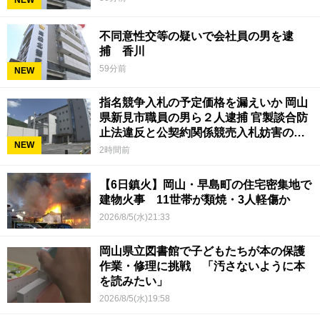
NEW
不同意性交等の疑いで会社員の男を逮
捕 香川
59分前
NEW
指名競争入札の予定価格を漏えいか 岡山
県新見市職員の男ら２人逮捕 官製談合防
止法違反と公契約関係競売入札妨害の疑
NEW
い
2時間前
【6日鎮火】岡山・早島町の住宅密集地で
建物火事 11世帯が類焼・3人軽傷か
2026/8/5(水)21:33
岡山県立図書館で子どもたちが本の保護
作業・修理に挑戦 「汚さないように本
を読みたい」
2026/8/5(水)19:58