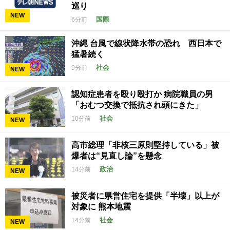
巡り
NEW
国際
6分前
沖縄 台風で線状降水帯の恐れ 西日本で
猛暑続く
社会
9分前
NEW
認知症患者を殴り殴打か 病院職員の男
「おむつ交換で抵抗され頭にきた」
社会
10分前
NEW
高市総理「非核三原則堅持している」被
爆者は“見直し論”を懸念
政治
14分前
NEW
被災者に県営住宅を提供「半壊」以上が
対象に 熊本地震
社会
14分前
NEW