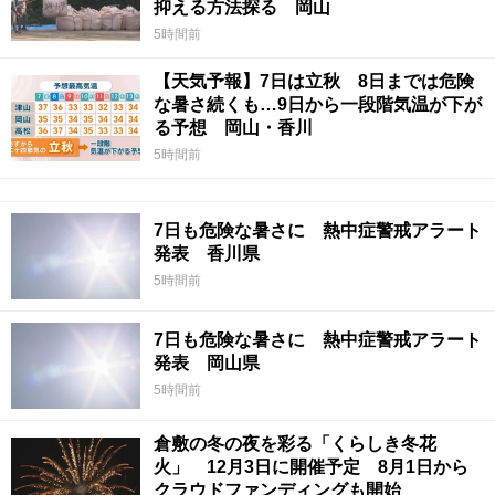
抑える方法探る 岡山
5時間前
【天気予報】7日は立秋 8日までは危険
な暑さ続くも…9日から一段階気温が下が
る予想 岡山・香川
5時間前
7日も危険な暑さに 熱中症警戒アラート
発表 香川県
5時間前
7日も危険な暑さに 熱中症警戒アラート
発表 岡山県
5時間前
倉敷の冬の夜を彩る「くらしき冬花
火」 12月3日に開催予定 8月1日から
クラウドファンディングも開始