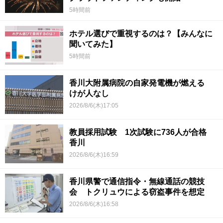
5時間前
ホテル選びで重視するのは？【みんなに
聞いてみた】
5時間前
香川大附属病院の自家発電機が燃える
けが人なし
2026/8/6(木)17:05
教員採用試験 1次試験に736人が合格
香川
2026/8/6(木)16:59
香川県警で通信指令・無線通話の競技
会 トクリュウによる窃盗事件を想定
2026/8/6(木)16:58