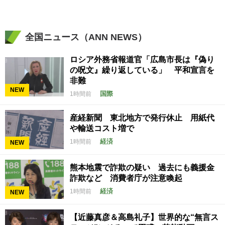
全国ニュース（ANN NEWS）
ロシア外務省報道官「広島市長は『偽り
の呪文』繰り返している」 平和宣言を
非難
NEW
国際
1時間前
産経新聞 東北地方で発行休止 用紙代
や輸送コスト増で
経済
1時間前
NEW
熊本地震で詐欺の疑い 過去にも義援金
詐欺など 消費者庁が注意喚起
経済
1時間前
NEW
【近藤真彦＆高島礼子】世界的な“無言ス