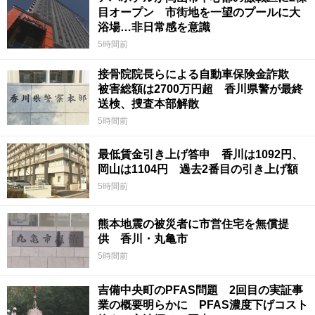
目オープン 市街地を一望のプールに大
浴場…非日常感を意識
5時間前
接骨院院長らによる自動車保険金詐欺
被害総額は2700万円超 香川県警が最終
送検、捜査本部解散
5時間前
最低賃金引き上げ答申 香川は1092円、
岡山は1104円 過去2番目の引き上げ額
5時間前
熊本地震の被災者に市営住宅を無償提
供 香川・丸亀市
5時間前
吉備中央町のPFAS問題 2回目の実証事
業の概要明らかに PFAS濃度下げコスト