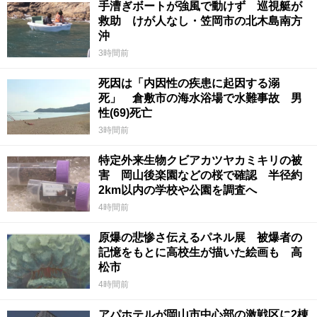
手漕ぎボートが強風で動けず 巡視艇が
救助 けが人なし・笠岡市の北木島南方
沖
3時間前
死因は「内因性の疾患に起因する溺
死」 倉敷市の海水浴場で水難事故 男
性(69)死亡
3時間前
特定外来生物クビアカツヤカミキリの被
害 岡山後楽園などの桜で確認 半径約
2km以内の学校や公園を調査へ
4時間前
原爆の悲惨さ伝えるパネル展 被爆者の
記憶をもとに高校生が描いた絵画も 高
松市
4時間前
アパホテルが岡山市中心部の激戦区に2棟