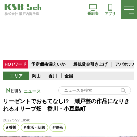
番組表
アプリ
株式会社 瀬戸内海放送
HOTワード
予定価格漏えいか
最低賃金引き上げ
アパホテル
エリア
岡山
香川
全国
ニュース
リーゼントでおもてなし!? 瀬戸芸の作品になりき
れるオリーブ畑 香川・小豆島町
2022/5/27 18:46
香川
生活・話題
観光