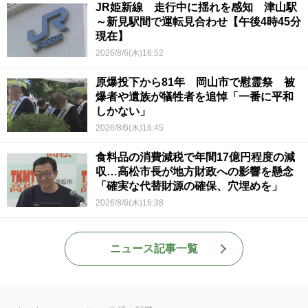
JR姫新線 走行中に揺れを感知 津山駅
～新見駅間で運転見合わせ【午後4時45分
現在】
2026/8/6(木)16:52
原爆投下から81年 岡山市で慰霊祭 被
爆者や遺族が犠牲者を追悼「一番に平和
しかない」
2026/8/6(木)16:45
食料品の消費減税で年間17億円程度の減
収…高松市長が地方財政への影響を懸念
「確実な代替財源の確保、穴埋めを」
2026/8/6(木)16:38
ニュース記事一覧