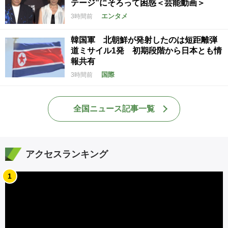
テージ”にそろって困惑＜芸能動画＞
エンタメ
3時間前
韓国軍 北朝鮮が発射したのは短距離弾
道ミサイル1発 初期段階から日本とも情
報共有
国際
3時間前
全国ニュース記事一覧
アクセスランキング
1