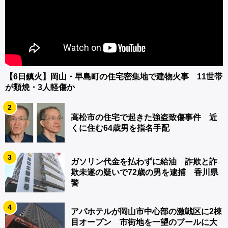
【6日鎮火】岡山・早島町の住宅密集地で建物火事 11世帯
が類焼・3人軽傷か
2
高松市の住宅で起きた強盗致傷事件 近
くに住む64歳男を指名手配
3
ガソリン代金を払わずに給油 詐欺と詐
欺未遂の疑いで72歳の男を逮捕 香川県
警
4
アパホテルが岡山市中心部の激戦区に2棟
目オープン 市街地を一望のプールに大