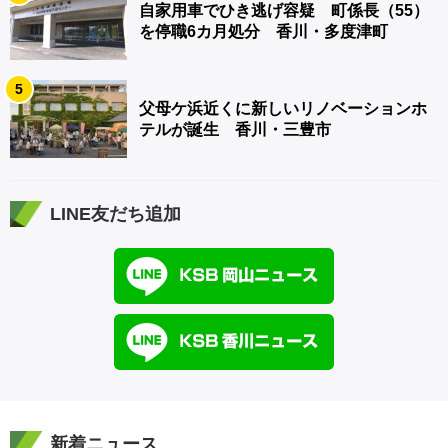
自家用車でひき逃げ容疑 町係長（55）
を停職6カ月処分 香川・多度津町
5
父母ケ浜近くに新しいリノベーションホ
テルが誕生 香川・三豊市
LINE友だち追加
新着ニュース