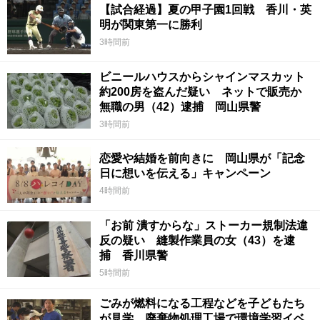
【試合経過】夏の甲子園1回戦 香川・英
明が関東第一に勝利
3時間前
ビニールハウスからシャインマスカット
約200房を盗んだ疑い ネットで販売か
無職の男（42）逮捕 岡山県警
3時間前
恋愛や結婚を前向きに 岡山県が「記念
日に想いを伝える」キャンペーン
4時間前
「お前 潰すからな」ストーカー規制法違
反の疑い 縫製作業員の女（43）を逮
捕 香川県警
5時間前
ごみが燃料になる工程などを子どもたち
が見学 廃棄物処理工場で環境学習イベ