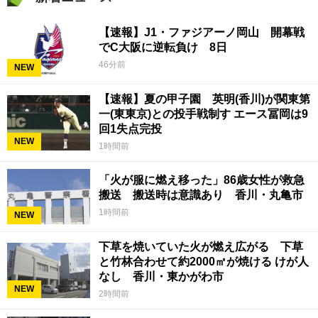
【速報】J1・ファジアーノ岡山 開幕戦
でC大阪に逆転負け 8日
46分前
NEW
【速報】夏の甲子園 英明(香川)が関東第
一(東東京)との投手戦制す エース冨岡は9
回1失点完投
NEW
1時間前
「火が服に燃え移った」86歳女性が救急
搬送 搬送時は意識あり 香川・丸亀市
1時間前
NEW
下草を焼いていた火が燃え広がる 下草
と竹林合わせて約2000㎡が焼ける けが人
なし 香川・東かがわ市
NEW
2時間前