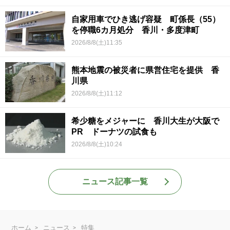
自家用車でひき逃げ容疑 町係長（55）
を停職6カ月処分 香川・多度津町
2026/8/8(土)11:35
熊本地震の被災者に県営住宅を提供 香
川県
2026/8/8(土)11:12
希少糖をメジャーに 香川大生が大阪で
PR ドーナツの試食も
2026/8/8(土)10:24
ニュース記事一覧
ホーム
ニュース
特集