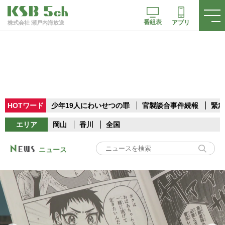
番組表
アプリ
株式会社 瀬戸内海放送
HOTワード
少年19人にわいせつの罪
官製談合事件続報
緊急
エリア
岡山
香川
全国
ニュース