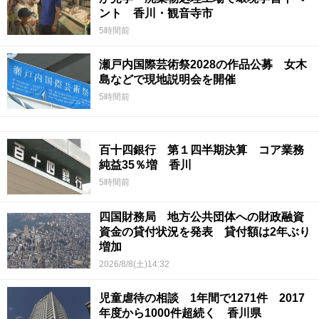
ント 香川・観音寺市
5時間前
瀬戸内国際芸術祭2028の作品公募 女木
島などで現地説明会を開催
5時間前
百十四銀行 第１四半期決算 コア業務
純益35％増 香川
5時間前
四国財務局 地方公共団体への財政融資
資金の貸付状況を発表 貸付額は2年ぶり
増加
2026/8/8(土)14:32
児童虐待の相談 1年間で1271件 2017
年度から1000件超続く 香川県