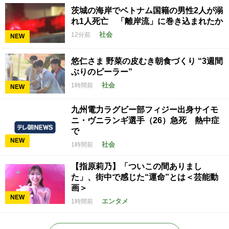
茨城の海岸でベトナム国籍の男性2人が溺
れ1人死亡 「離岸流」に巻き込まれたか
社会
12分前
NEW
悠仁さま 野菜の皮むき朝食づくり “3週間
ぶりのピーラー”
社会
1時間前
NEW
九州電力ラグビー部フィジー出身サイモ
ニ・ヴニランギ選手（26）急死 熱中症
で
NEW
社会
1時間前
【指原莉乃】「ついこの間ありまし
た」、街中で感じた“運命”とは＜芸能動
画＞
NEW
エンタメ
1時間前