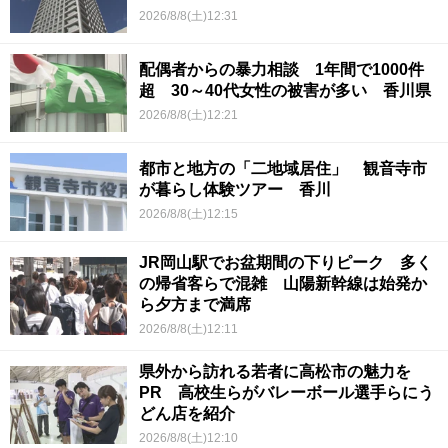
2026/8/8(土)12:31
配偶者からの暴力相談 1年間で1000件
超 30～40代女性の被害が多い 香川県
2026/8/8(土)12:21
都市と地方の「二地域居住」 観音寺市
が暮らし体験ツアー 香川
2026/8/8(土)12:15
JR岡山駅でお盆期間の下りピーク 多く
の帰省客らで混雑 山陽新幹線は始発か
ら夕方まで満席
2026/8/8(土)12:11
県外から訪れる若者に高松市の魅力を
PR 高校生らがバレーボール選手らにう
どん店を紹介
2026/8/8(土)12:10