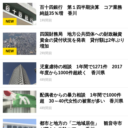
百十四銀行 第１四半期決算 コア業務
純益35％増 香川
1時間前
NEW
四国財務局 地方公共団体への財政融資
資金の貸付状況を発表 貸付額は2年ぶり
増加
NEW
2時間前
児童虐待の相談 1年間で1271件 2017
年度から1000件超続く 香川県
4時間前
配偶者からの暴力相談 1年間で1000件
超 30～40代女性の被害が多い 香川県
4時間前
都市と地方の「二地域居住」 観音寺市