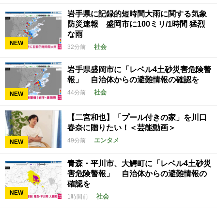
岩手県に記録的短時間大雨に関する気象
防災速報 盛岡市に100ミリ/1時間 猛烈
な雨
NEW
社会
32分前
岩手県盛岡市に「レベル4土砂災害危険警
報」 自治体からの避難情報の確認を
社会
44分前
NEW
【二宮和也】「プール付きの家」を川口
春奈に贈りたい！＜芸能動画＞
エンタメ
49分前
NEW
青森・平川市、大鰐町に「レベル4土砂災
害危険警報」 自治体からの避難情報の
確認を
NEW
社会
1時間前