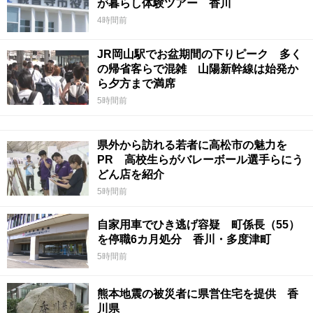
が暮らし体験ツアー 香川
4時間前
JR岡山駅でお盆期間の下りピーク 多く
の帰省客らで混雑 山陽新幹線は始発か
ら夕方まで満席
5時間前
県外から訪れる若者に高松市の魅力を
PR 高校生らがバレーボール選手らにう
どん店を紹介
5時間前
自家用車でひき逃げ容疑 町係長（55）
を停職6カ月処分 香川・多度津町
5時間前
熊本地震の被災者に県営住宅を提供 香
川県