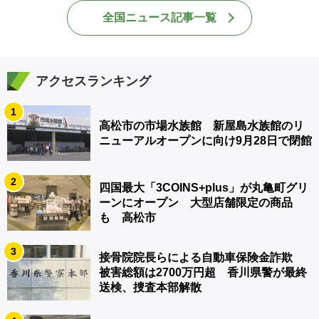
全国ニュース記事一覧
アクセスランキング
1
高松市の市場水族館 新屋島水族館のリ
ニューアルオープンに向け9月28日で閉館
2
四国最大「3COINS+plus」が丸亀町グリ
ーンにオープン 大型店舗限定の商品
も 高松市
3
接骨院院長らによる自動車保険金詐欺
被害総額は2700万円超 香川県警が最終
送検、捜査本部解散