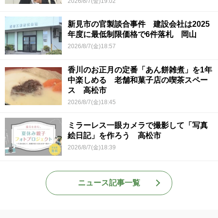
2026/8/7(金)19:02
新見市の官製談合事件 建設会社は2025
年度に最低制限価格で6件落札 岡山
2026/8/7(金)18:57
香川のお正月の定番「あん餅雑煮」を1年
中楽しめる 老舗和菓子店の喫茶スペー
ス 高松市
2026/8/7(金)18:45
ミラーレス一眼カメラで撮影して「写真
絵日記」を作ろう 高松市
2026/8/7(金)18:39
ニュース記事一覧