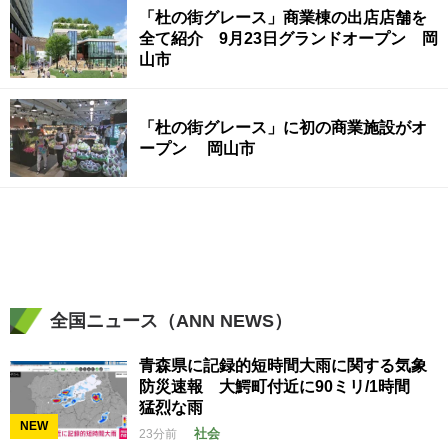
「杜の街グレース」商業棟の出店店舗を
全て紹介 9月23日グランドオープン 岡
山市
「杜の街グレース」に初の商業施設がオ
ープン 岡山市
全国ニュース（ANN NEWS）
青森県に記録的短時間大雨に関する気象
防災速報 大鰐町付近に90ミリ/1時間
猛烈な雨
NEW
社会
23分前