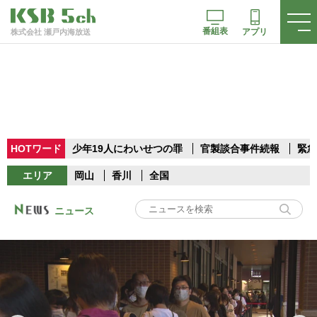
番組表
アプリ
株式会社 瀬戸内海放送
HOTワード
少年19人にわいせつの罪
官製談合事件続報
緊急
エリア
岡山
香川
全国
ニュース