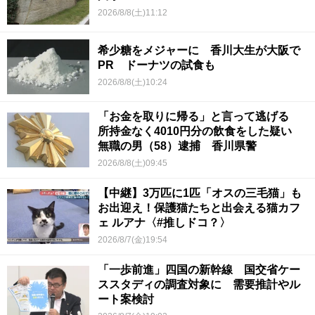
2026/8/8(土)11:12
希少糖をメジャーに 香川大生が大阪で
PR ドーナツの試食も
2026/8/8(土)10:24
「お金を取りに帰る」と言って逃げる
所持金なく4010円分の飲食をした疑い
無職の男（58）逮捕 香川県警
2026/8/8(土)09:45
【中継】3万匹に1匹「オスの三毛猫」も
お出迎え！保護猫たちと出会える猫カフ
ェ ルアナ〈#推しドコ？〉
2026/8/7(金)19:54
「一歩前進」四国の新幹線 国交省ケー
ススタディの調査対象に 需要推計やル
ート案検討