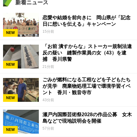
新着ニュース
恋愛や結婚を前向きに 岡山県が「記念
日に想いを伝える」キャンペーン
15分前
NEW
「お前 潰すからな」ストーカー規制法違
反の疑い 縫製作業員の女（43）を逮
捕 香川県警
NEW
21分前
ごみが燃料になる工程などを子どもたち
が見学 廃棄物処理工場で環境学習イベ
ント 香川・観音寺市
NEW
43分前
瀬戸内国際芸術祭2028の作品公募 女木
島などで現地説明会を開催
57分前
NEW