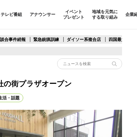
イベント
地域を元気に
テレビ番組
アナウンサー
企業
プレゼント
する取り組み
製談合事件続報
緊急銃猟訓練
ダイソー系複合店
四国最大スリ
杜の街プラザオープン
生活・話題