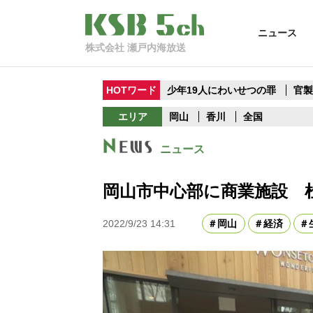
ニュース
株式会社 瀬戸内海放送
HOTワード
少年19人にわいせつの罪
官
エリア
岡山
香川
全国
ニュース
岡山市中心部に商業施設 
2022/9/23 14:31
岡山
経済