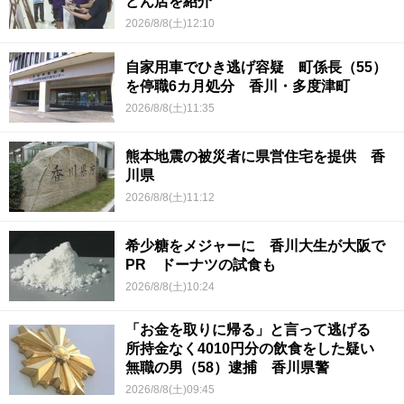
どん店を紹介
2026/8/8(土)12:10
自家用車でひき逃げ容疑 町係長（55）
を停職6カ月処分 香川・多度津町
2026/8/8(土)11:35
熊本地震の被災者に県営住宅を提供 香
川県
2026/8/8(土)11:12
希少糖をメジャーに 香川大生が大阪で
PR ドーナツの試食も
2026/8/8(土)10:24
「お金を取りに帰る」と言って逃げる
所持金なく4010円分の飲食をした疑い
無職の男（58）逮捕 香川県警
2026/8/8(土)09:45