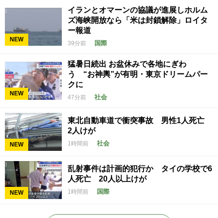
イランとオマーンの協議が進展しホルム
ズ海峡開放なら「米は封鎖解除」ロイタ
ー報道
NEW
国際
39分前
猛暑日続出 お盆休みで各地にぎわ
う “お神輿”が有明・東京ドリームパー
クに
NEW
社会
47分前
東北自動車道で衝突事故 男性1人死亡
2人けが
社会
1時間前
NEW
乱射事件は計画的犯行か タイの学校で6
人死亡 20人以上けが
国際
1時間前
NEW