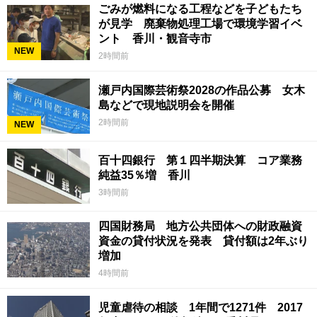
ごみが燃料になる工程などを子どもたち
が見学 廃棄物処理工場で環境学習イベ
ント 香川・観音寺市
NEW
2時間前
瀬戸内国際芸術祭2028の作品公募 女木
島などで現地説明会を開催
2時間前
NEW
百十四銀行 第１四半期決算 コア業務
純益35％増 香川
3時間前
四国財務局 地方公共団体への財政融資
資金の貸付状況を発表 貸付額は2年ぶり
増加
4時間前
児童虐待の相談 1年間で1271件 2017