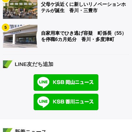
父母ケ浜近くに新しいリノベーションホ
テルが誕生 香川・三豊市
5
自家用車でひき逃げ容疑 町係長（55）
を停職6カ月処分 香川・多度津町
LINE友だち追加