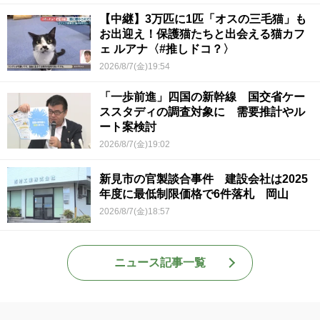
【中継】3万匹に1匹「オスの三毛猫」も
お出迎え！保護猫たちと出会える猫カフ
ェ ルアナ〈#推しドコ？〉
2026/8/7(金)19:54
「一歩前進」四国の新幹線 国交省ケー
ススタディの調査対象に 需要推計やル
ート案検討
2026/8/7(金)19:02
新見市の官製談合事件 建設会社は2025
年度に最低制限価格で6件落札 岡山
2026/8/7(金)18:57
ニュース記事一覧