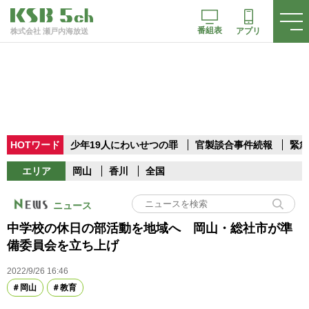
番組表
アプリ
株式会社 瀬戸内海放送
HOTワード
少年19人にわいせつの罪
官製談合事件続報
緊急
エリア
岡山
香川
全国
ニュース
中学校の休日の部活動を地域へ 岡山・総社市が準
備委員会を立ち上げ
2022/9/26 16:46
岡山
教育