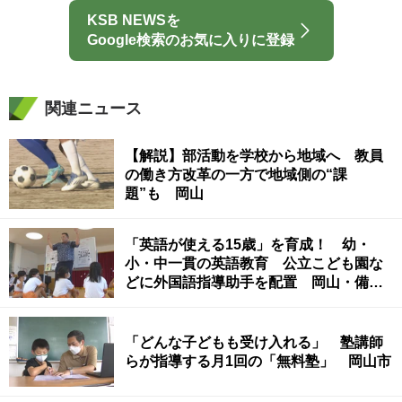
KSB NEWSを
Google検索のお気に入りに登録
関連ニュース
【解説】部活動を学校から地域へ 教員
の働き方改革の一方で地域側の“課
題”も 岡山
「英語が使える15歳」を育成！ 幼・
小・中一貫の英語教育 公立こども園な
どに外国語指導助手を配置 岡山・備前
市
「どんな子どもも受け入れる」 塾講師
らが指導する月1回の「無料塾」 岡山市