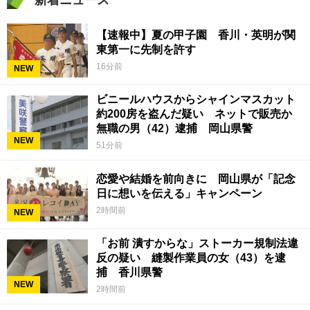
新着ニュース
【速報中】夏の甲子園 香川・英明が関
東第一に先制を許す
16分前
NEW
ビニールハウスからシャインマスカット
約200房を盗んだ疑い ネットで販売か
無職の男（42）逮捕 岡山県警
NEW
51分前
恋愛や結婚を前向きに 岡山県が「記念
日に想いを伝える」キャンペーン
2時間前
NEW
「お前 潰すからな」ストーカー規制法違
反の疑い 縫製作業員の女（43）を逮
捕 香川県警
NEW
2時間前