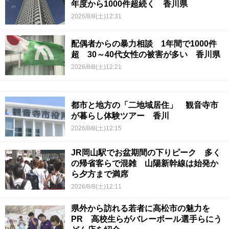
年度から1000件超続く 香川県
2026/8/8(土)12:31
配偶者からの暴力相談 1年間で1000件
超 30～40代女性の被害が多い 香川県
2026/8/8(土)12:21
都市と地方の「二地域居住」 観音寺市
が暮らし体験ツアー 香川
2026/8/8(土)12:15
JR岡山駅でお盆期間の下りピーク 多く
の帰省客らで混雑 山陽新幹線は始発か
ら夕方まで満席
2026/8/8(土)12:11
県外から訪れる若者に高松市の魅力を
PR 高校生らがバレーボール選手らにう