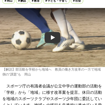
岡山
解説
教育
子ども・子育て
社会
Play
【解説】部活動を学校から地域へ 教員の働き方改革の一方で地域
側の“課題”も 岡山
スポーツ庁の有識者会議が公立中学の運動部の活動を
「学校」から「地域」に移す改革案を提言。休日の活動
を地域のスポーツクラブやスポーツ少年団に委託してい