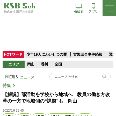
番組表
アプリ
株式会社 瀬戸内海放送
HOTワード
少年19人にわいせつの罪
官製談合事件続報
緊急
エリア
岡山
香川
全国
ニュース
特集
【解説】部活動を学校から地域へ 教員の働き方改
革の一方で地域側の“課題”も 岡山
2022/6/9 19:45