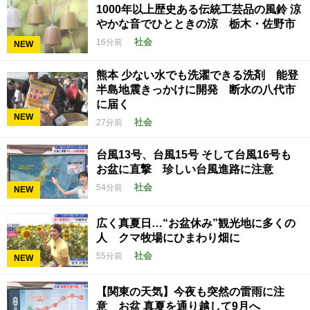
1000年以上歴史ある伝統工芸品の風鈴 涼
やかな音でひとときの涼 栃木・佐野市
社会
16分前
NEW
熊本 少ない水でも洗濯できる洗剤 能登
半島地震きっかけに開発 断水の八代市
に届く
NEW
社会
27分前
台風13号、台風15号 そして台風16号も
お盆に直撃 珍しい台風進路に注意
社会
54分前
NEW
広く真夏日…“お盆休み”観光地に多くの
人 クマ牧場にひまわり畑に
社会
55分前
NEW
【関東の天気】今夜も突然の雷雨に注
意 お盆 真夏を通り越して9月へ