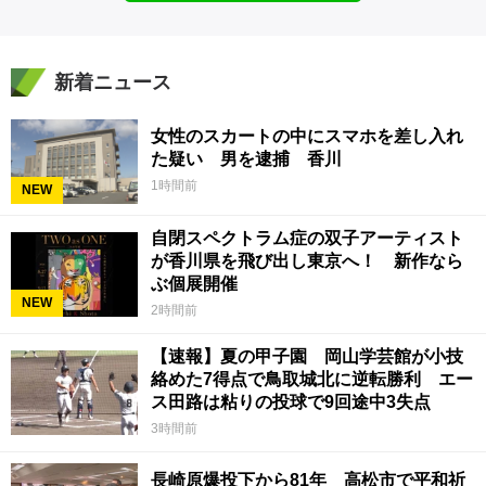
新着ニュース
女性のスカートの中にスマホを差し入れ
た疑い 男を逮捕 香川
1時間前
NEW
自閉スペクトラム症の双子アーティスト
が香川県を飛び出し東京へ！ 新作なら
ぶ個展開催
NEW
2時間前
【速報】夏の甲子園 岡山学芸館が小技
絡めた7得点で鳥取城北に逆転勝利 エー
ス田路は粘りの投球で9回途中3失点
3時間前
長崎原爆投下から81年 高松市で平和祈