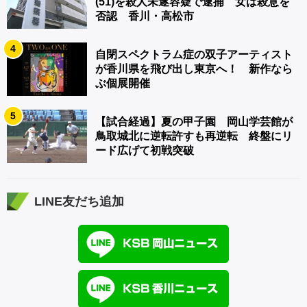
(51)を殺人未遂容疑で逮捕 女は殺意を
否認 香川・高松市
4
自閉スペクトラム症の双子アーティスト
が香川県を飛び出し東京へ！ 新作なら
ぶ個展開催
5
【試合経過】夏の甲子園 岡山学芸館が
鳥取城北に逆転許すも再逆転 終盤にリ
ード広げて初戦突破
LINE友だち追加