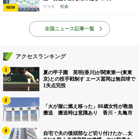
社会
57分前
NEW
全国ニュース記事一覧
アクセスランキング
1
夏の甲子園 英明(香川)が関東第一(東東
京)との投手戦制す エース冨岡は無四球で
1失点完投
2
「火が服に燃え移った」86歳女性が救急
搬送 搬送時は意識あり 香川・丸亀市
3
自宅で夫の後頭部など切り付けたか…女