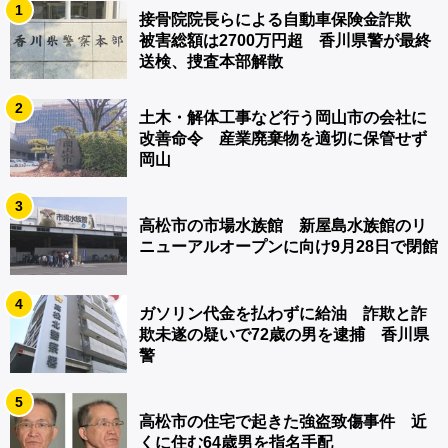
1
接骨院院長らによる自動車保険金詐欺
被害総額は2700万円超 香川県警が最終
送検、捜査本部解散
2
土木・解体工事など行う岡山市の会社に
改善命令 産業廃棄物を適切に保管せず
岡山
3
高松市の市場水族館 新屋島水族館のリ
ニューアルオープンに向け9月28日で閉館
4
ガソリン代金を払わずに給油 詐欺と詐
欺未遂の疑いで72歳の男を逮捕 香川県
警
5
高松市の住宅で起きた強盗致傷事件 近
くに住む64歳男を指名手配