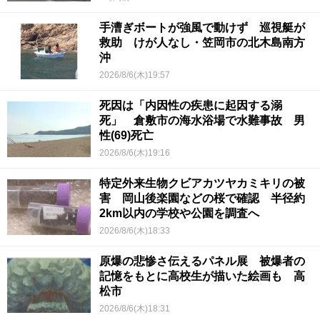
手漕ぎボートが強風で動けず 巡視艇が
救助 けが人なし・笠岡市の北木島南方
沖
2026/8/6(木)19:57
死因は「内因性の疾患に起因する溺
死」 倉敷市の海水浴場で水難事故 男
性(69)死亡
2026/8/6(木)19:16
特定外来生物クビアカツヤカミキリの被
害 岡山後楽園などの桜で確認 半径約
2km以内の学校や公園を調査へ
2026/8/6(木)18:33
原爆の悲惨さ伝えるパネル展 被爆者の
記憶をもとに高校生が描いた絵画も 高
松市
2026/8/6(木)18:31