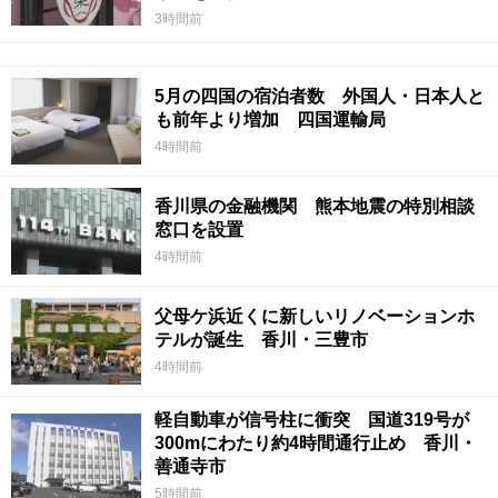
3時間前
5月の四国の宿泊者数 外国人・日本人と
も前年より増加 四国運輸局
4時間前
香川県の金融機関 熊本地震の特別相談
窓口を設置
4時間前
父母ケ浜近くに新しいリノベーションホ
テルが誕生 香川・三豊市
4時間前
軽自動車が信号柱に衝突 国道319号が
300mにわたり約4時間通行止め 香川・
善通寺市
5時間前