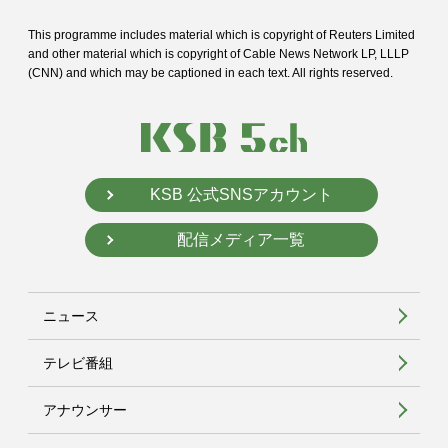
This programme includes material which is copyright of Reuters Limited
and
other material which is copyright of Cable News Network LP, LLLP
(CNN) and
which may be captioned in each text. All rights reserved.
KSB 公式SNSアカウント
配信メディア一覧
ニュース
テレビ番組
アナウンサー