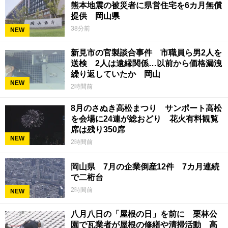
熊本地震の被災者に県営住宅を6カ月無償
提供 岡山県
38分前
NEW
新見市の官製談合事件 市職員ら男2人を
送検 2人は遠縁関係…以前から価格漏洩
繰り返していたか 岡山
NEW
2時間前
8月のさぬき高松まつり サンポート高松
を会場に24連が総おどり 花火有料観覧
席は残り350席
NEW
2時間前
岡山県 7月の企業倒産12件 7カ月連続
で二桁台
2時間前
NEW
八月八日の「屋根の日」を前に 栗林公
園で瓦業者が屋根の修繕や清掃活動 高