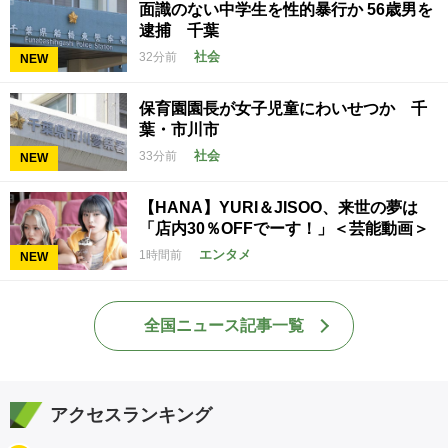
面識のない中学生を性的暴行か 56歳男を
逮捕 千葉
社会
32分前
NEW
保育園園長が女子児童にわいせつか 千
葉・市川市
社会
33分前
NEW
【HANA】YURI＆JISOO、来世の夢は
「店内30％OFFでーす！」＜芸能動画＞
エンタメ
1時間前
NEW
全国ニュース記事一覧
アクセスランキング