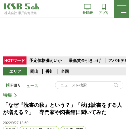
番組表
アプリ
株式会社 瀬戸内海放送
HOTワード
予定価格漏えいか
最低賃金引き上げ
アパホテル
エリア
岡山
香川
全国
ニュース
特集
「なぜ『読書の秋』という？」「秋は読書をする人
が増える？」 専門家や図書館に聞いてみた
2022/9/27 18:50