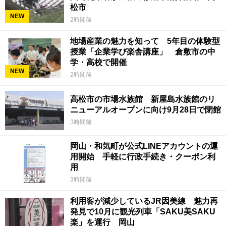
松市
NEW
2時間前
地場産業の魅力を知って 5年目の体験型
授業「企業学び楽舎講座」 倉敷市の中
学・高校で開催
NEW
2時間前
高松市の市場水族館 新屋島水族館のリ
ニューアルオープンに向け9月28日で閉館
3時間前
岡山・和気町が公式LINEアカウントの運
用開始 手軽に行政手続き・クーポン利
用
3時間前
利用客が減少しているJR因美線 魅力再
発見で10月に観光列車「SAKU美SAKU
楽」を運行 岡山