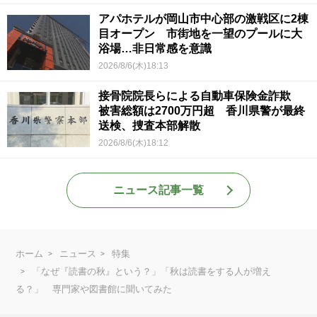
アパホテルが岡山市中心部の激戦区に2棟
目オープン 市街地を一望のプールに大
浴場…非日常感を意識
2026/8/6(木)18:13
接骨院院長らによる自動車保険金詐欺
被害総額は2700万円超 香川県警が最終
送検、捜査本部解散
2026/8/6(木)18:12
ニュース記事一覧
ホーム
ニュース
特集
「なぜ『読書の秋』という？」「秋は読書をする人が増え
る？」 専門家や図書館に聞いてみた