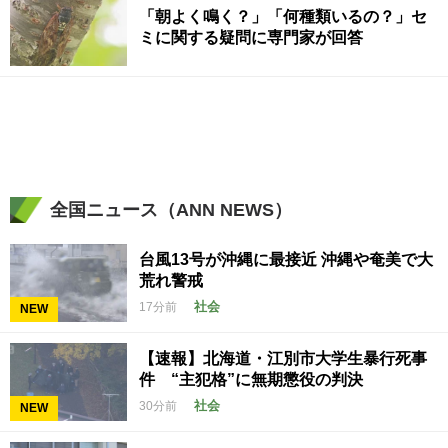
「朝よく鳴く？」「何種類いるの？」セ
ミに関する疑問に専門家が回答
全国ニュース（ANN NEWS）
台風13号が沖縄に最接近 沖縄や奄美で大
荒れ警戒
社会
17分前
NEW
【速報】北海道・江別市大学生暴行死事
件 “主犯格”に無期懲役の判決
社会
30分前
NEW