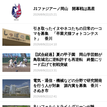
J1ファジアーノ岡山 開幕戦は黒星
2026/8/9(日)15:21
引き取ったイヌやネコたちの日常の一コ
マを募集 「卒業犬猫フォトコンテス
ト」 香川
2026/8/9(日)14:10
【試合経過】夏の甲子園 岡山学芸館が
鳥取城北に逆転許すも再逆転 終盤にリ
ード広げて初戦突破
2026/8/9(日)13:31
電気・通信・機械などの分野で研究開発
を行う人が対象 源内賞を募集 香川・
さぬき市
2026/8/9(日)12:41
丸いフォルムとライムグリーンが魅