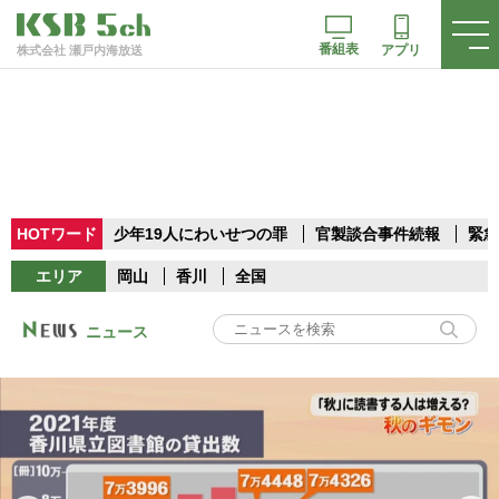
番組表
アプリ
株式会社 瀬戸内海放送
HOTワード
少年19人にわいせつの罪
官製談合事件続報
緊急
エリア
岡山
香川
全国
ニュース