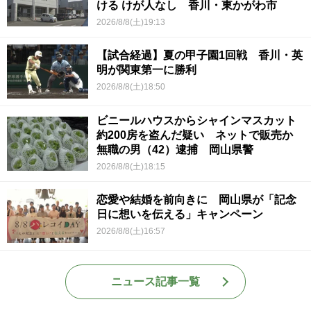
ける けが人なし 香川・東かがわ市
2026/8/8(土)19:13
【試合経過】夏の甲子園1回戦 香川・英
明が関東第一に勝利
2026/8/8(土)18:50
ビニールハウスからシャインマスカット
約200房を盗んだ疑い ネットで販売か
無職の男（42）逮捕 岡山県警
2026/8/8(土)18:15
恋愛や結婚を前向きに 岡山県が「記念
日に想いを伝える」キャンペーン
2026/8/8(土)16:57
ニュース記事一覧