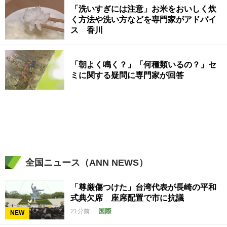
「洗いすぎには注意」お米をおいしく炊
く方法や洗い方などを専門家がアドバイ
ス 香川
「朝よく鳴く？」「何種類いるの？」セ
ミに関する疑問に専門家が回答
全国ニュース（ANN NEWS）
「尊厳傷つけた」台湾代表が長崎の平和
式典欠席 座席配置で市に抗議
国際
21分前
NEW