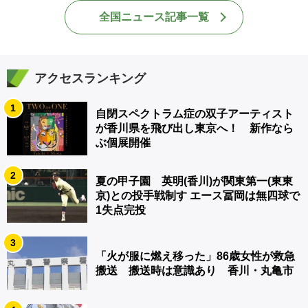
全国ニュース記事一覧
アクセスランキング
1
自閉スペクトラム症の双子アーティスト
が香川県を飛び出し東京へ！ 新作なら
ぶ個展開催
2
夏の甲子園 英明(香川)が関東第一(東東
京)との投手戦制す エース冨岡は無四球で
1失点完投
3
「火が服に燃え移った」86歳女性が救急
搬送 搬送時は意識あり 香川・丸亀市