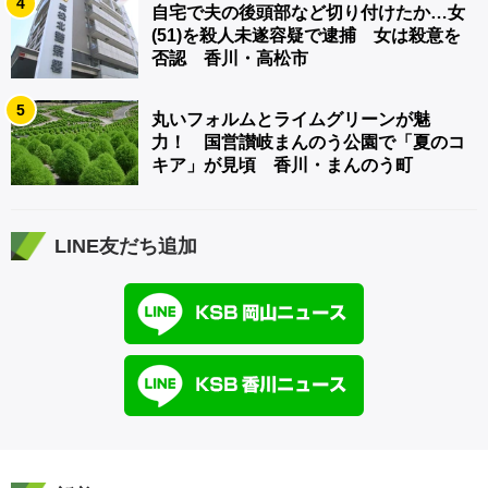
4
自宅で夫の後頭部など切り付けたか…女
(51)を殺人未遂容疑で逮捕 女は殺意を
否認 香川・高松市
5
丸いフォルムとライムグリーンが魅
力！ 国営讃岐まんのう公園で「夏のコ
キア」が見頃 香川・まんのう町
LINE友だち追加