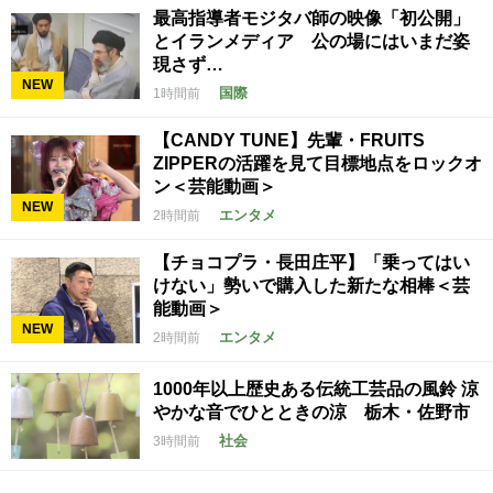
最高指導者モジタバ師の映像「初公開」
とイランメディア 公の場にはいまだ姿
現さず…
NEW
国際
1時間前
【CANDY TUNE】先輩・FRUITS
ZIPPERの活躍を見て目標地点をロックオ
ン＜芸能動画＞
NEW
エンタメ
2時間前
【チョコプラ・長田庄平】「乗ってはい
けない」勢いで購入した新たな相棒＜芸
能動画＞
NEW
エンタメ
2時間前
1000年以上歴史ある伝統工芸品の風鈴 涼
やかな音でひとときの涼 栃木・佐野市
社会
3時間前