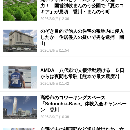
力！ 国営讃岐まんのう公園で「夏のコ
キア」が見頃 香川・まんのう町
2026/8/9(日)12:36
のぞき目的で他人の住宅の敷地内に侵入
したか 住居侵入の疑いで男を逮捕 岡
山
2026/8/9(日)11:54
AMDA 八代市で支援活動続ける ５日
からは夜間も常駐【熊本で最大震度7】
2026/8/9(日)11:42
高松市のコワーキングスペース
「Setouchi-i-Base」体験入会キャンペー
ン 香川
2026/8/9(日)10:38
自宅で夫の後頭部など切り付けたか…女