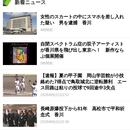
新着ニュース
女性のスカートの中にスマホを差し入れ
た疑い 男を逮捕 香川
4時間前
自閉スペクトラム症の双子アーティスト
が香川県を飛び出し東京へ！ 新作なら
ぶ個展開催
5時間前
【速報】夏の甲子園 岡山学芸館が小技
絡めた7得点で鳥取城北に逆転勝利 エー
ス田路は粘りの投球で9回途中3失点
2026/8/9(日)15:52
長崎原爆投下から81年 高松市で平和祈
念式 香川
2026/8/9(日)15:38