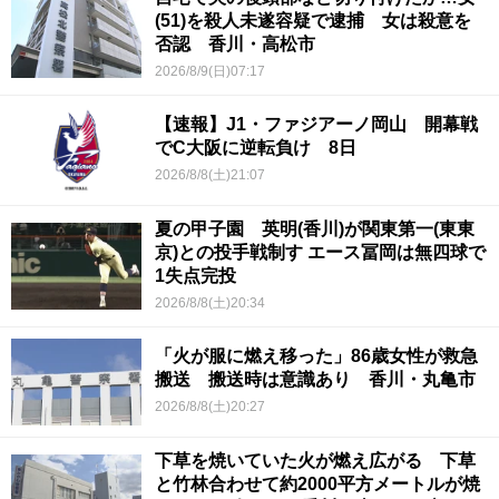
(51)を殺人未遂容疑で逮捕 女は殺意を
否認 香川・高松市
2026/8/9(日)07:17
【速報】J1・ファジアーノ岡山 開幕戦
でC大阪に逆転負け 8日
2026/8/8(土)21:07
夏の甲子園 英明(香川)が関東第一(東東
京)との投手戦制す エース冨岡は無四球で
1失点完投
2026/8/8(土)20:34
「火が服に燃え移った」86歳女性が救急
搬送 搬送時は意識あり 香川・丸亀市
2026/8/8(土)20:27
下草を焼いていた火が燃え広がる 下草
と竹林合わせて約2000平方メートルが焼