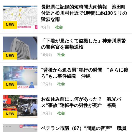
長野県に記録的短時間大雨情報 池田町
付近と松川村付近で1時間に約100ミリの
猛烈な雨
NEW
社会
9分前
「下着が見たくて盗撮した」神奈川県警
の警察官を書類送検
社会
16分前
NEW
“背後から迫る男”犯行の瞬間 “さらに後
ろ”も…事件続発 沖縄
社会
17分前
NEW
お盆休み前に…何があった？ 観光バ
ス“事故”運転手の男性が死亡 福島
社会
19分前
NEW
ベテラン市議（87）“問題の音声” 職員