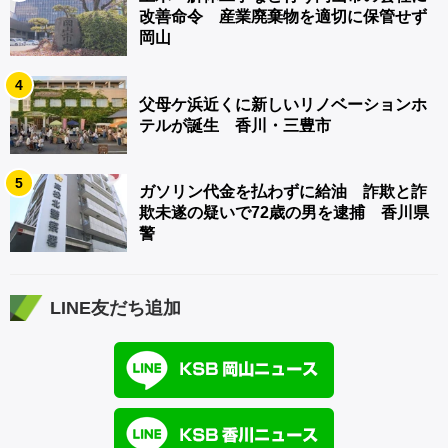
改善命令 産業廃棄物を適切に保管せず
岡山
4
父母ケ浜近くに新しいリノベーションホ
テルが誕生 香川・三豊市
5
ガソリン代金を払わずに給油 詐欺と詐
欺未遂の疑いで72歳の男を逮捕 香川県
警
LINE友だち追加