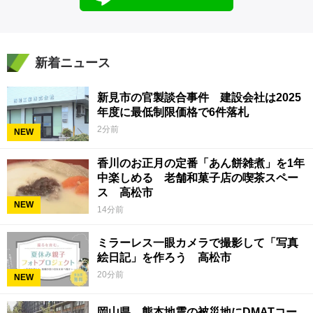
新着ニュース
新見市の官製談合事件 建設会社は2025
年度に最低制限価格で6件落札
2分前
NEW
香川のお正月の定番「あん餅雑煮」を1年
中楽しめる 老舗和菓子店の喫茶スペー
ス 高松市
NEW
14分前
ミラーレス一眼カメラで撮影して「写真
絵日記」を作ろう 高松市
20分前
NEW
岡山県 熊本地震の被災地にDMATコー