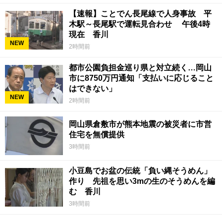
【速報】ことでん長尾線で人身事故 平
木駅～長尾駅で運転見合わせ 午後4時
現在 香川
NEW
2時間前
都市公園負担金巡り県と対立続く…岡山
市に8750万円通知「支払いに応じること
はできない」
NEW
2時間前
岡山県倉敷市が熊本地震の被災者に市営
住宅を無償提供
3時間前
小豆島でお盆の伝統「負い縄そうめん」
作り 先祖を思い3mの生のそうめんを編
む 香川
3時間前