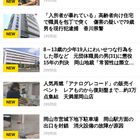
1時間前
NEW
「入所者が暴れている」高齢者向け住宅
で職員を包丁で突く 傷害の疑いで79歳
男を現行犯逮捕 香川県警
NEW
1時間前
8～13歳の少年19人にわいせつな行為を
した罪など 元団体職員の男(31)に懲役
15年の判決 岡山地裁「常習性は際立っ
NEW
ていて被害結果も非常に重い」
2時間前
人気再燃「アナログレコード」の販売イ
ベント レアものから復刻盤まで…約3万
点集結 天満屋岡山店
NEW
2時間前
岡山市営城下地下駐車場 岡山駅方面の
出口を封鎖 消火設備の故障が原因
2時間前
NEW