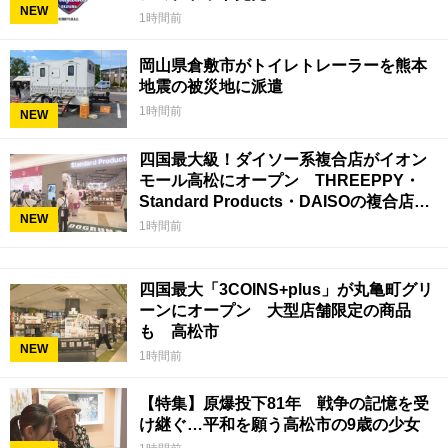
NEW
1時間前
岡山県倉敷市がトイレトレーラーを熊本
地震の被災地に派遣
1時間前
NEW
四国最大級！ダイソー系複合店がイオン
モール高松にオープン THREEPPY・
Standard Products・DAISOの複合店は
NEW
香川県初
1時間前
四国最大「3COINS+plus」が丸亀町グリ
ーンにオープン 大型店舗限定の商品
も 高松市
NEW
1時間前
【特集】原爆投下81年 戦争の記憶を受
け継ぐ…平和を願う高松市の9歳の少女