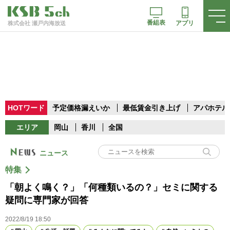
番組表
アプリ
株式会社 瀬戸内海放送
HOTワード
予定価格漏えいか
最低賃金引き上げ
アパホテル
エリア
岡山
香川
全国
ニュース
特集
「朝よく鳴く？」「何種類いるの？」セミに関する
疑問に専門家が回答
2022/8/19 18:50