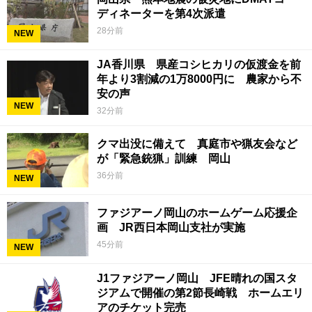
ディネーターを第4次派遣
28分前
NEW
JA香川県 県産コシヒカリの仮渡金を前
年より3割減の1万8000円に 農家から不
安の声
NEW
32分前
クマ出没に備えて 真庭市や猟友会など
が「緊急銃猟」訓練 岡山
36分前
NEW
ファジアーノ岡山のホームゲーム応援企
画 JR西日本岡山支社が実施
45分前
NEW
J1ファジアーノ岡山 JFE晴れの国スタ
ジアムで開催の第2節長崎戦 ホームエリ
アのチケット完売