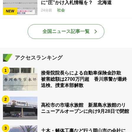
に“圧”かけ入札情報を？ 北海道
社会
24分前
NEW
全国ニュース記事一覧
アクセスランキング
1
接骨院院長らによる自動車保険金詐欺
被害総額は2700万円超 香川県警が最終
送検、捜査本部解散
2
高松市の市場水族館 新屋島水族館のリ
ニューアルオープンに向け9月28日で閉館
3
土木・解体工事など行う岡山市の会社に