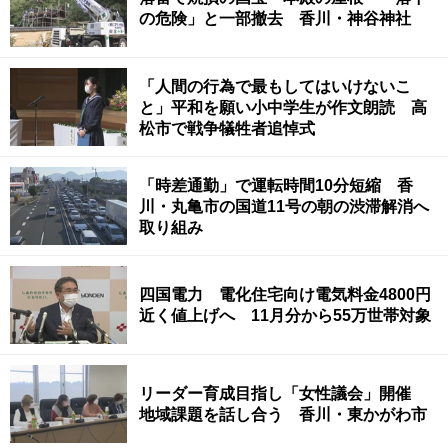
の危険」と一部撤去 香川・神谷神社
「人間の行為で最もしてはいけないこ
と」平和を願い小中学生が作文朗読 高
松市で戦争犠牲者追悼式
「時差通勤」で運転時間10分短縮 香
川・丸亀市の国道11号の朝の渋滞解消へ
取り組み
四国電力 電化住宅向け電気料金4800円
近く値上げへ 11月分から55万世帯対象
リーダー育成目指し「女性議会」開催
地域課題を話し合う 香川・東かがわ市