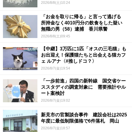
2026/8/8(土)10:24
「お金を取りに帰る」と言って逃げる
所持金なく4010円分の飲食をした疑い
無職の男（58）逮捕 香川県警
2026/8/8(土)09:45
【中継】3万匹に1匹「オスの三毛猫」も
お出迎え！保護猫たちと出会える猫カフ
ェ ルアナ〈#推しドコ？〉
2026/8/7(金)19:54
「一歩前進」四国の新幹線 国交省ケー
ススタディの調査対象に 需要推計やル
ート案検討
2026/8/7(金)19:02
新見市の官製談合事件 建設会社は2025
年度に最低制限価格で6件落札 岡山
2026/8/7(金)18:57