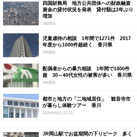
四国財務局 地方公共団体への財政融資
資金の貸付状況を発表 貸付額は2年ぶり
増加
3時間前
児童虐待の相談 1年間で1271件 2017
年度から1000件超続く 香川県
5時間前
配偶者からの暴力相談 1年間で1000件
超 30～40代女性の被害が多い 香川県
5時間前
都市と地方の「二地域居住」 観音寺市
が暮らし体験ツアー 香川
2026/8/8(土)12:15
JR岡山駅でお盆期間の下りピーク 多く