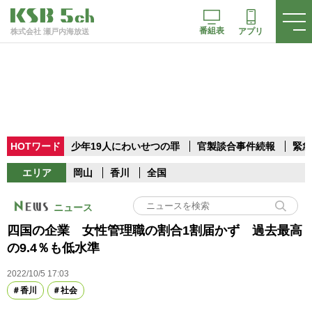
番組表
アプリ
株式会社 瀬戸内海放送
HOTワード
少年19人にわいせつの罪
官製談合事件続報
緊急
エリア
岡山
香川
全国
ニュース
四国の企業 女性管理職の割合1割届かず 過去最高
の9.4％も低水準
2022/10/5 17:03
香川
社会