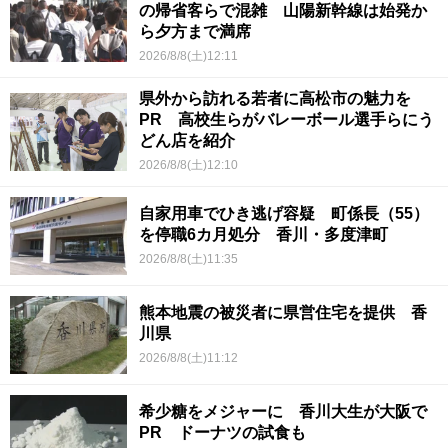
の帰省客らで混雑 山陽新幹線は始発か
ら夕方まで満席
2026/8/8(土)12:11
県外から訪れる若者に高松市の魅力を
PR 高校生らがバレーボール選手らにう
どん店を紹介
2026/8/8(土)12:10
自家用車でひき逃げ容疑 町係長（55）
を停職6カ月処分 香川・多度津町
2026/8/8(土)11:35
熊本地震の被災者に県営住宅を提供 香
川県
2026/8/8(土)11:12
希少糖をメジャーに 香川大生が大阪で
PR ドーナツの試食も