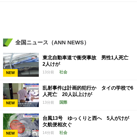
全国ニュース（ANN NEWS）
東北自動車道で衝突事故 男性1人死亡
2人けが
社会
13分前
NEW
乱射事件は計画的犯行か タイの学校で6
人死亡 20人以上けが
国際
13分前
NEW
台風13号 ゆっくりと西へ 5人がけが
欠航便相次ぐ
社会
14分前
NEW