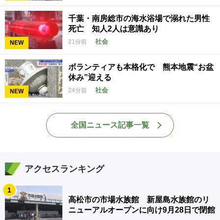
千葉・南房総市の海水浴場で溺れた男性
死亡 知人2人は意識あり
社会
21分前
NEW
ボランティアも本格化で 熊本地震“お盆
休み”迎える
社会
24分前
NEW
全国ニュース記事一覧
アクセスランキング
1
高松市の市場水族館 新屋島水族館のリ
ニューアルオープンに向け9月28日で閉館