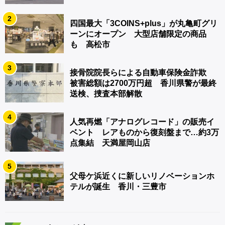
2
四国最大「3COINS+plus」が丸亀町グリ
ーンにオープン 大型店舗限定の商品
も 高松市
3
接骨院院長らによる自動車保険金詐欺
被害総額は2700万円超 香川県警が最終
送検、捜査本部解散
4
人気再燃「アナログレコード」の販売イ
ベント レアものから復刻盤まで…約3万
点集結 天満屋岡山店
5
父母ケ浜近くに新しいリノベーションホ
テルが誕生 香川・三豊市