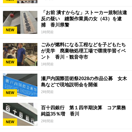
「お前 潰すからな」ストーカー規制法違
反の疑い 縫製作業員の女（43）を逮
捕 香川県警
NEW
1時間前
ごみが燃料になる工程などを子どもたち
が見学 廃棄物処理工場で環境学習イベ
ント 香川・観音寺市
NEW
1時間前
瀬戸内国際芸術祭2028の作品公募 女木
島などで現地説明会を開催
2時間前
NEW
百十四銀行 第１四半期決算 コア業務
純益35％増 香川
2時間前
NEW