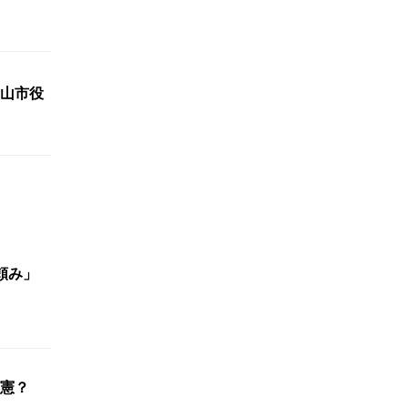
山市役
頼み」
憲？