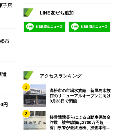
菓子店
LINE友だち追加
松市
派遣
アクセスランキング
1
高松市の市場水族館 新屋島水族
館のリニューアルオープンに向け
9月28日で閉館
0円
2
接骨院院長らによる自動車保険金
詐欺 被害総額は2700万円超
香川県警が最終送検、捜査本部解