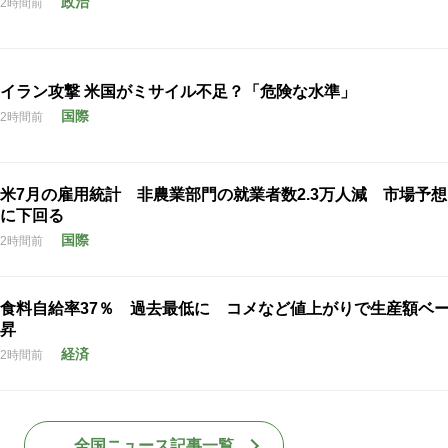
政治
2時間前
イラン攻撃 米国がミサイル不足？「危険な水準」
国際
2時間前
米7月の雇用統計 非農業部門の就業者数2.3万人減 市場予
に下回る
国際
2時間前
食料自給率37％ 過去最低に コメなど値上がりで生産額ベ
昇
経済
2時間前
全国ニュース記事一覧