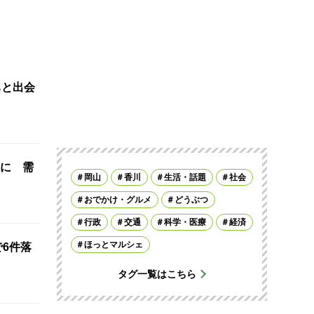
ちと出会
に 需
岡山
香川
生活・話題
社会
おでかけ・グルメ
どうぶつ
行政
交通
科学・医療
経済
ほっとマルシェ
で6件落
タグ一覧はこちら