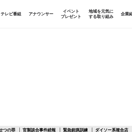
イベント
地域を元気に
テレビ番組
アナウンサー
企業
プレゼント
する取り組み
せつの罪
官製談合事件続報
緊急銃猟訓練
ダイソー系複合店