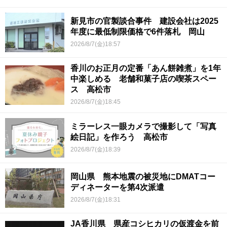
新見市の官製談合事件 建設会社は2025
年度に最低制限価格で6件落札 岡山
2026/8/7(金)18:57
香川のお正月の定番「あん餅雑煮」を1年
中楽しめる 老舗和菓子店の喫茶スペー
ス 高松市
2026/8/7(金)18:45
ミラーレス一眼カメラで撮影して「写真
絵日記」を作ろう 高松市
2026/8/7(金)18:39
岡山県 熊本地震の被災地にDMATコー
ディネーターを第4次派遣
2026/8/7(金)18:31
JA香川県 県産コシヒカリの仮渡金を前