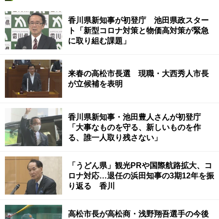
香川県新知事が初登庁 池田県政スター
ト「新型コロナ対策と物価高対策が緊急
に取り組む課題」
来春の高松市長選 現職・大西秀人市長
が立候補を表明
香川県新知事・池田豊人さんが初登庁
「大事なものを守る、新しいものを作
る、誰一人取り残さない」
「うどん県」観光PRや国際航路拡大、コ
ロナ対応…退任の浜田知事の3期12年を振
り返る 香川
高松市長が高松商・浅野翔吾選手の今後