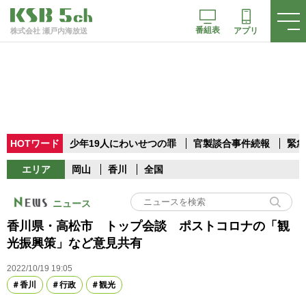
番組表
アプリ
株式会社 瀬戸内海放送
HOTワード
少年19人にわいせつの罪
官製談合事件続報
緊急
エリア
岡山
香川
全国
ニュース
香川県・高松市 トップ会談 ポストコロナの「観
光振興策」など意見共有
2022/10/19 19:05
香川
行政
観光