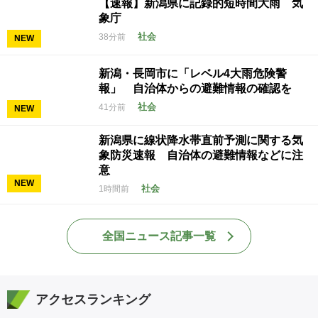
【速報】新潟県に記録的短時間大雨 気
象庁
社会
38分前
NEW
新潟・長岡市に「レベル4大雨危険警
報」 自治体からの避難情報の確認を
社会
41分前
NEW
新潟県に線状降水帯直前予測に関する気
象防災速報 自治体の避難情報などに注
意
NEW
社会
1時間前
全国ニュース記事一覧
アクセスランキング