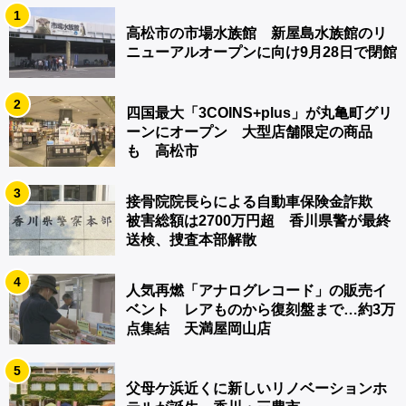
1
高松市の市場水族館 新屋島水族館のリ
ニューアルオープンに向け9月28日で閉館
2
四国最大「3COINS+plus」が丸亀町グリ
ーンにオープン 大型店舗限定の商品
も 高松市
3
接骨院院長らによる自動車保険金詐欺
被害総額は2700万円超 香川県警が最終
送検、捜査本部解散
4
人気再燃「アナログレコード」の販売イ
ベント レアものから復刻盤まで…約3万
点集結 天満屋岡山店
5
父母ケ浜近くに新しいリノベーションホ