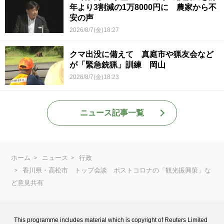
年より3割減の1万8000円に 農家から不
安の声
2026/8/7(金)18:27
クマ出没に備えて 真庭市や猟友会など
が「緊急銃猟」訓練 岡山
2026/8/7(金)18:23
ニュース記事一覧
ホーム
ニュース
行政
香川県・高松市 トップ会談 ポストコロナの「観光振興策」な
ど意見共有
This programme includes material which is copyright of Reuters Limited