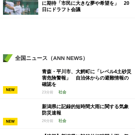
に期待「市民に大きな夢や希望を」 20
日にドラフト会議
全国ニュース（ANN NEWS）
青森・平川市、大鰐町に「レベル4土砂災
害危険警報」 自治体からの避難情報の
確認を
NEW
社会
23分前
新潟県に記録的短時間大雨に関する気象
防災速報
社会
26分前
NEW