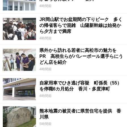
4時間前
JR岡山駅でお盆期間の下りピーク 多く
の帰省客らで混雑 山陽新幹線は始発か
ら夕方まで満席
4時間前
県外から訪れる若者に高松市の魅力を
PR 高校生らがバレーボール選手らにう
どん店を紹介
4時間前
自家用車でひき逃げ容疑 町係長（55）
を停職6カ月処分 香川・多度津町
4時間前
熊本地震の被災者に県営住宅を提供 香
川県
5時間前