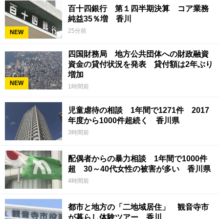
百十四銀行 第１四半期決算 コア業務
純益35％増 香川
25分前
NEW
四国財務局 地方公共団体への財政融資
資金の貸付状況を発表 貸付額は2年ぶり
増加
NEW
1時間前
児童虐待の相談 1年間で1271件 2017
年度から1000件超続く 香川県
3時間前
配偶者からの暴力相談 1年間で1000件
超 30～40代女性の被害が多い 香川県
4時間前
都市と地方の「二地域居住」 観音寺市
が暮らし体験ツアー 香川