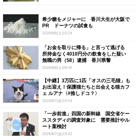
希少糖をメジャーに 香川大生が大阪で
PR ドーナツの試食も
2026/8/8(土)10:24
「お金を取りに帰る」と言って逃げる
所持金なく4010円分の飲食をした疑い
無職の男（58）逮捕 香川県警
2026/8/8(土)09:45
【中継】3万匹に1匹「オスの三毛猫」も
お出迎え！保護猫たちと出会える猫カフ
ェ ルアナ〈#推しドコ？〉
2026/8/7(金)19:54
「一歩前進」四国の新幹線 国交省ケー
ススタディの調査対象に 需要推計やル
ート案検討
2026/8/7(金)19:02