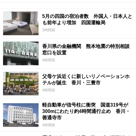
5月の四国の宿泊者数 外国人・日本人と
も前年より増加 四国運輸局
3時間前
香川県の金融機関 熊本地震の特別相談
窓口を設置
4時間前
父母ケ浜近くに新しいリノベーションホ
テルが誕生 香川・三豊市
4時間前
軽自動車が信号柱に衝突 国道319号が
300mにわたり約4時間通行止め 香川・
善通寺市
4時間前