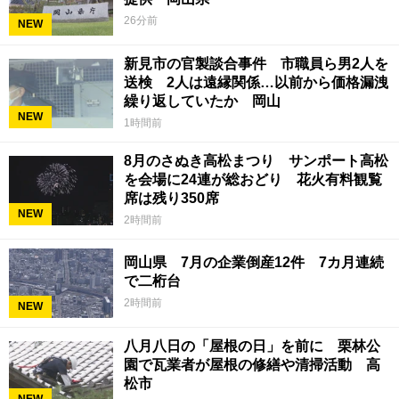
26分前
NEW
新見市の官製談合事件 市職員ら男2人を
送検 2人は遠縁関係…以前から価格漏洩
繰り返していたか 岡山
NEW
1時間前
8月のさぬき高松まつり サンポート高松
を会場に24連が総おどり 花火有料観覧
席は残り350席
NEW
2時間前
岡山県 7月の企業倒産12件 7カ月連続
で二桁台
2時間前
NEW
八月八日の「屋根の日」を前に 栗林公
園で瓦業者が屋根の修繕や清掃活動 高
松市
NEW