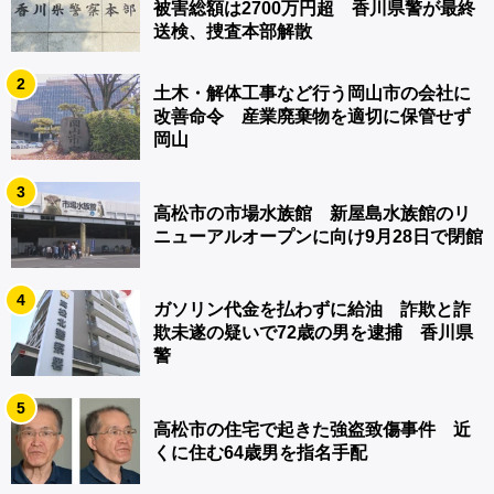
被害総額は2700万円超 香川県警が最終
送検、捜査本部解散
2
土木・解体工事など行う岡山市の会社に
改善命令 産業廃棄物を適切に保管せず
岡山
3
高松市の市場水族館 新屋島水族館のリ
ニューアルオープンに向け9月28日で閉館
4
ガソリン代金を払わずに給油 詐欺と詐
欺未遂の疑いで72歳の男を逮捕 香川県
警
5
高松市の住宅で起きた強盗致傷事件 近
くに住む64歳男を指名手配