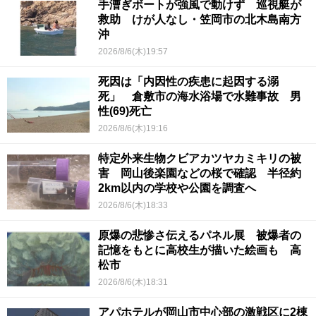
手漕ぎボートが強風で動けず 巡視艇が
救助 けが人なし・笠岡市の北木島南方
沖
2026/8/6(木)19:57
死因は「内因性の疾患に起因する溺
死」 倉敷市の海水浴場で水難事故 男
性(69)死亡
2026/8/6(木)19:16
特定外来生物クビアカツヤカミキリの被
害 岡山後楽園などの桜で確認 半径約
2km以内の学校や公園を調査へ
2026/8/6(木)18:33
原爆の悲惨さ伝えるパネル展 被爆者の
記憶をもとに高校生が描いた絵画も 高
松市
2026/8/6(木)18:31
アパホテルが岡山市中心部の激戦区に2棟