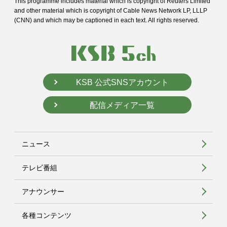
This programme includes material which is copyright of Reuters Limited
and
other material which is copyright of Cable News Network LP, LLLP
(CNN) and
which may be captioned in each text. All rights reserved.
KSB 公式SNSアカウント
配信メディア一覧
ニュース
テレビ番組
アナウンサー
各種コンテンツ