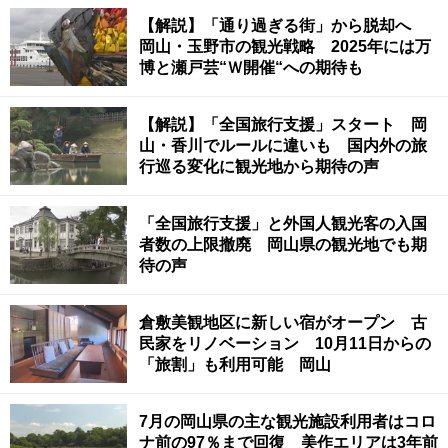
【解説】「通り過ぎる街」から脱却へ
岡山・玉野市の観光戦略 2025年には万
博と瀬戸芸“Ｗ開催“への期待も
【解説】「全国旅行支援」スタート 岡
山・香川でルールに違いも 国内外の旅
行巡る変化に観光地から期待の声
「全国旅行支援」と外国人観光客の入国
者数の上限撤廃 岡山県の観光地でも期
待の声
倉敷美観地区に新しい宿がオープン 古
民家をリノベーション 10月11日からの
「旅割」も利用可能 岡山
7月の岡山県の主な観光施設利用者はコロ
ナ前の97％まで回復 美作エリアは3年前