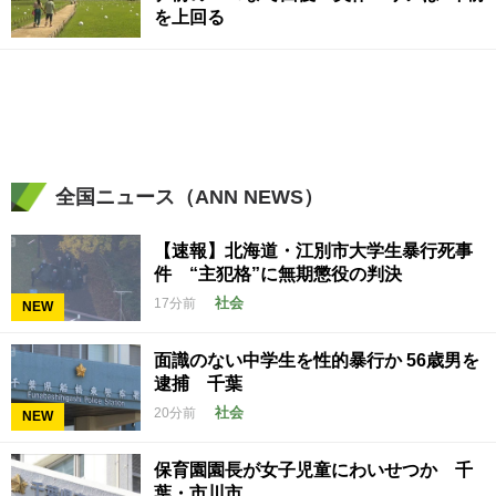
を上回る
全国ニュース（ANN NEWS）
【速報】北海道・江別市大学生暴行死事
件 “主犯格”に無期懲役の判決
社会
17分前
NEW
面識のない中学生を性的暴行か 56歳男を
逮捕 千葉
社会
20分前
NEW
保育園園長が女子児童にわいせつか 千
葉・市川市