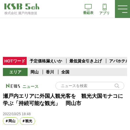
番組表
アプリ
株式会社 瀬戸内海放送
HOTワード
予定価格漏えいか
最低賃金引き上げ
アパホテル
エリア
岡山
香川
全国
ニュース
瀬戸内エリアに外国人観光客を 観光大国モナコに
学ぶ「持続可能な観光」 岡山市
2022/10/25 18:48
岡山
観光