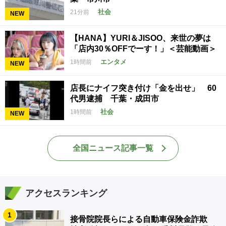
社会
21分前
NEW
【HANA】YURI＆JISOO、来世の夢は
「店内30％OFFでーす！」＜芸能動画＞
エンタメ
1時間前
NEW
店長にナイフ突き付け「金を出せ」 60
代男逮捕 千葉・成田市
社会
1時間前
NEW
全国ニュース記事一覧
アクセスランキング
1
接骨院院長らによる自動車保険金詐欺