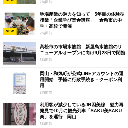
2時間前
地場産業の魅力を知って 5年目の体験型
授業「企業学び楽舎講座」 倉敷市の中
学・高校で開催
NEW
2時間前
高松市の市場水族館 新屋島水族館のリ
ニューアルオープンに向け9月28日で閉館
3時間前
岡山・和気町が公式LINEアカウントの運
用開始 手軽に行政手続き・クーポン利
用
3時間前
利用客が減少しているJR因美線 魅力再
発見で10月に観光列車「SAKU美SAKU
楽」を運行 岡山
3時間前