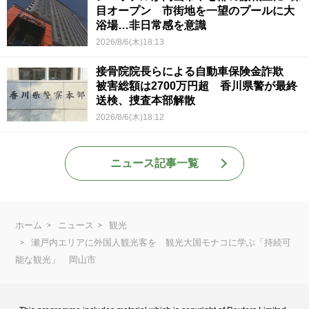
目オープン 市街地を一望のプールに大
浴場…非日常感を意識
2026/8/6(木)18:13
接骨院院長らによる自動車保険金詐欺
被害総額は2700万円超 香川県警が最終
送検、捜査本部解散
2026/8/6(木)18:12
ニュース記事一覧
ホーム
ニュース
観光
瀬戸内エリアに外国人観光客を 観光大国モナコに学ぶ「持続可
能な観光」 岡山市