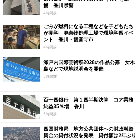
捕 香川県警
4時間前
ごみが燃料になる工程などを子どもたち
が見学 廃棄物処理工場で環境学習イベ
ント 香川・観音寺市
4時間前
瀬戸内国際芸術祭2028の作品公募 女木
島などで現地説明会を開催
5時間前
百十四銀行 第１四半期決算 コア業務
純益35％増 香川
5時間前
四国財務局 地方公共団体への財政融資
資金の貸付状況を発表 貸付額は2年ぶり