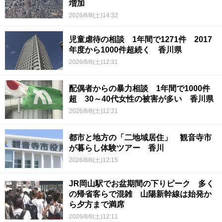
増加
2026/8/8(土)14:32
児童虐待の相談 1年間で1271件 2017
年度から1000件超続く 香川県
2026/8/8(土)12:31
配偶者からの暴力相談 1年間で1000件
超 30～40代女性の被害が多い 香川県
2026/8/8(土)12:21
都市と地方の「二地域居住」 観音寺市
が暮らし体験ツアー 香川
2026/8/8(土)12:15
JR岡山駅でお盆期間の下りピーク 多く
の帰省客らで混雑 山陽新幹線は始発か
ら夕方まで満席
2026/8/8(土)12:11