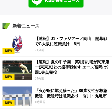
新着ニュース
【速報】J1・ファジアーノ岡山 開幕戦
でC大阪に逆転負け 8日
21分前
NEW
【速報】夏の甲子園 英明(香川)が関東第
一(東東京)との投手戦制す エース冨岡は9
回1失点完投
NEW
54分前
「火が服に燃え移った」86歳女性が救急
搬送 搬送時は意識あり 香川・丸亀市
1時間前
NEW