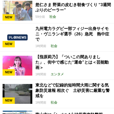
悠仁さま 野菜の皮むき朝食づくり “3週間
ぶりのピーラー”
社会
59分前
NEW
九州電力ラグビー部フィジー出身サイモ
ニ・ヴニランギ選手（26）急死 熱中症
で
NEW
社会
1時間前
【指原莉乃】「ついこの間ありまし
た」、街中で感じた“運命”とは＜芸能動
画＞
NEW
エンタメ
1時間前
東北などで記録的短時間大雨に関する気
象防災速報 相次ぐ 土砂災害に厳重な警
戒を
NEW
社会
1時間前