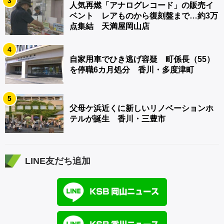
3
人気再燃「アナログレコード」の販売イ
ベント レアものから復刻盤まで…約3万
点集結 天満屋岡山店
4
自家用車でひき逃げ容疑 町係長（55）
を停職6カ月処分 香川・多度津町
5
父母ケ浜近くに新しいリノベーションホ
テルが誕生 香川・三豊市
LINE友だち追加