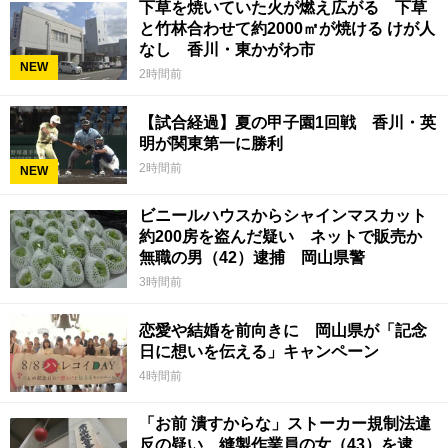
下草を焼いていた火が燃え広がる 下草
と竹林合わせて約2000㎡が焼ける けが人
なし 香川・東かがわ市
NEW
2時間前
【試合経過】夏の甲子園1回戦 香川・英
明が関東第一に勝利
2時間前
NEW
ビニールハウスからシャインマスカット
約200房を盗んだ疑い ネットで販売か
無職の男（42）逮捕 岡山県警
3時間前
恋愛や結婚を前向きに 岡山県が「記念
日に想いを伝える」キャンペーン
4時間前
「お前 潰すからな」ストーカー規制法違
反の疑い 縫製作業員の女（43）を逮