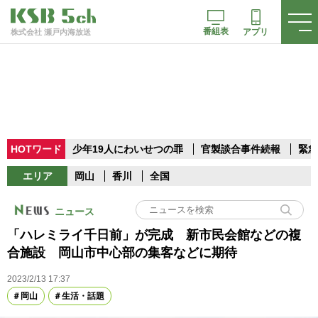
番組表
アプリ
株式会社 瀬戸内海放送
HOTワード
少年19人にわいせつの罪
官製談合事件続報
緊急
エリア
岡山
香川
全国
ニュース
「ハレミライ千日前」が完成 新市民会館などの複
合施設 岡山市中心部の集客などに期待
2023/2/13 17:37
岡山
生活・話題