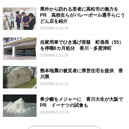
県外から訪れる若者に高松市の魅力を
PR 高校生らがバレーボール選手らにう
どん店を紹介
2026/8/8(土)12:10
自家用車でひき逃げ容疑 町係長（55）
を停職6カ月処分 香川・多度津町
2026/8/8(土)11:35
熊本地震の被災者に県営住宅を提供 香
川県
2026/8/8(土)11:12
希少糖をメジャーに 香川大生が大阪で
PR ドーナツの試食も
2026/8/8(土)10:24