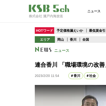
ニュース
株式会社 瀬戸内海放送
HOTワード
予定価格漏えいか
最低賃金引
エリア
岡山
香川
全国
ニュース
連合香川 「職場環境の改
2023/2/20 11:54
香川
社会