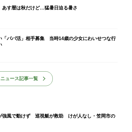
】あす暦は秋だけど…猛暑日迫る暑さ
い「パパ活」相手募集 当時14歳の少女にわいせつな行
い
国ニュース記事一覧
が強風で動けず 巡視艇が救助 けが人なし・笠岡市の