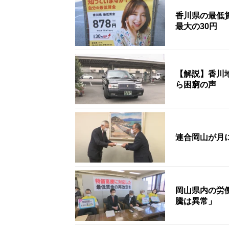
香川県の最低賃
最大の30円
【解説】香川
ら困窮の声
連合岡山が月に
岡山県内の労
騰は異常」