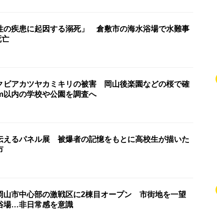
性の疾患に起因する溺死」 倉敷市の海水浴場で水難事
死亡
クビアカツヤカミキリの被害 岡山後楽園などの桜で確
km以内の学校や公園を調査へ
伝えるパネル展 被爆者の記憶をもとに高校生が描いた
市
岡山市中心部の激戦区に2棟目オープン 市街地を一望
浴場…非日常感を意識