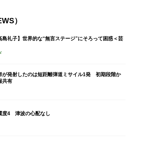
EWS）
高島礼子】世界的な“無言ステージ”にそろって困惑＜芸
メ
鮮が発射したのは短距離弾道ミサイル1発 初期段階か
報共有
震度4 津波の心配なし