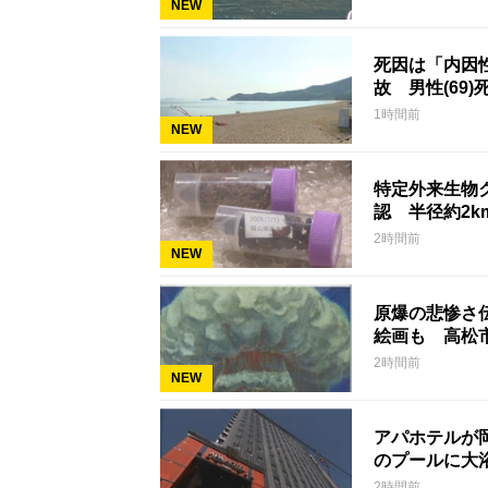
NEW
死因は「内因
故 男性(69)
1時間前
NEW
特定外来生物
認 半径約2
2時間前
NEW
原爆の悲惨さ
絵画も 高松
2時間前
NEW
アパホテルが
のプールに大
2時間前