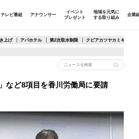
イベント
地域を元気に
テレビ番組
アナウンサー
企業
プレゼント
する取り組み
き上げ
アパホテル
第2次取水制限
クビアカツヤカミキリ
善」など8項目を香川労働局に要請