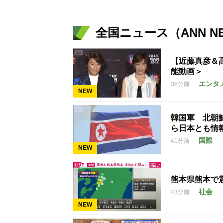
全国ニュース（ANN N
【近藤真彦＆
能動画＞
エンタ
36分前
NEW
韓国軍 北朝
ら日本とも情
国際
41分前
NEW
熊本県熊本で
社会
43分前
NEW