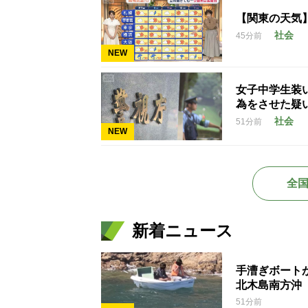
【関東の天気
社会
45分前
NEW
女子中学生装
為をさせた疑
社会
51分前
NEW
全
新着ニュース
手漕ぎボート
北木島南方沖
51分前