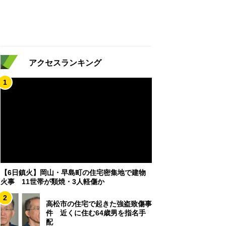
アクセスランキング
1
【6日鎮火】岡山・早島町の住宅密集地で建物
火事 11世帯が類焼・3人軽傷か
2
高松市の住宅で起きた強盗致傷事
件 近くに住む64歳男を指名手
配