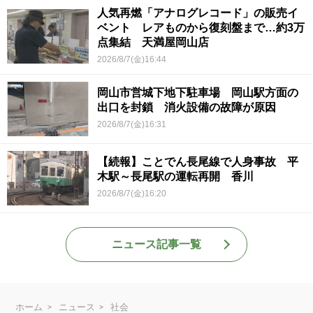
人気再燃「アナログレコード」の販売イ
ベント レアものから復刻盤まで…約3万
点集結 天満屋岡山店
2026/8/7(金)16:44
岡山市営城下地下駐車場 岡山駅方面の
出口を封鎖 消火設備の故障が原因
2026/8/7(金)16:31
【続報】ことでん長尾線で人身事故 平
木駅～長尾駅の運転再開 香川
2026/8/7(金)16:20
ニュース記事一覧
ホーム
ニュース
社会