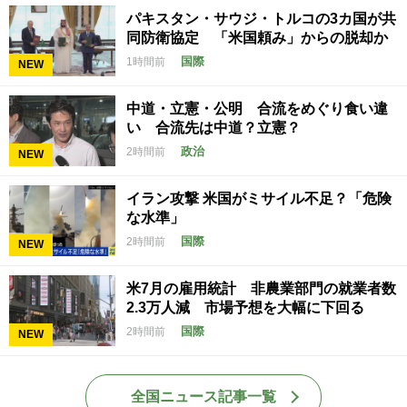
パキスタン・サウジ・トルコの3カ国が共
同防衛協定 「米国頼み」からの脱却か
国際
1時間前
NEW
中道・立憲・公明 合流をめぐり食い違
い 合流先は中道？立憲？
政治
2時間前
NEW
イラン攻撃 米国がミサイル不足？「危険
な水準」
国際
2時間前
NEW
米7月の雇用統計 非農業部門の就業者数
2.3万人減 市場予想を大幅に下回る
国際
2時間前
NEW
全国ニュース記事一覧