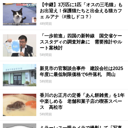
【中継】3万匹に1匹「オスの三毛猫」も
お出迎え！保護猫たちと出会える猫カフ
ェ ルアナ〈#推しドコ？〉
4時間前
「一歩前進」四国の新幹線 国交省ケー
ススタディの調査対象に 需要推計やル
ート案検討
5時間前
新見市の官製談合事件 建設会社は2025
年度に最低制限価格で6件落札 岡山
5時間前
香川のお正月の定番「あん餅雑煮」を1年
中楽しめる 老舗和菓子店の喫茶スペー
ス 高松市
5時間前
ミラーレス一眼カメラで撮影して「写真