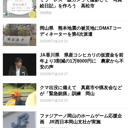
絵日記」を作ろう 高松市
5時間前
岡山県 熊本地震の被災地にDMATコー
ディネーターを第4次派遣
2026/8/7(金)18:31
JA香川県 県産コシヒカリの仮渡金を前
年より3割減の1万8000円に 農家から不
安の声
2026/8/7(金)18:27
クマ出没に備えて 真庭市や猟友会など
が「緊急銃猟」訓練 岡山
2026/8/7(金)18:23
ファジアーノ岡山のホームゲーム応援企
画 JR西日本岡山支社が実施