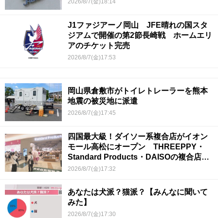
2026/8/7(金)18:14
J1ファジアーノ岡山 JFE晴れの国スタ
ジアムで開催の第2節長崎戦 ホームエリ
アのチケット完売
2026/8/7(金)17:53
岡山県倉敷市がトイレトレーラーを熊本
地震の被災地に派遣
2026/8/7(金)17:45
四国最大級！ダイソー系複合店がイオン
モール高松にオープン THREEPPY・
Standard Products・DAISOの複合店は
香川県初
2026/8/7(金)17:32
あなたは犬派？猫派？【みんなに聞いて
みた】
2026/8/7(金)17:30