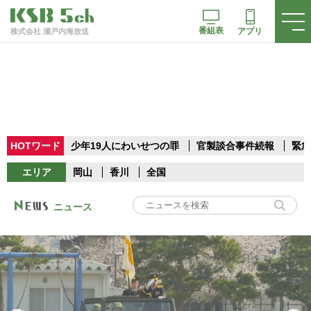
番組表
アプリ
株式会社 瀬戸内海放送
HOTワード
少年19人にわいせつの罪
官製談合事件続報
緊急
エリア
岡山
香川
全国
ニュース