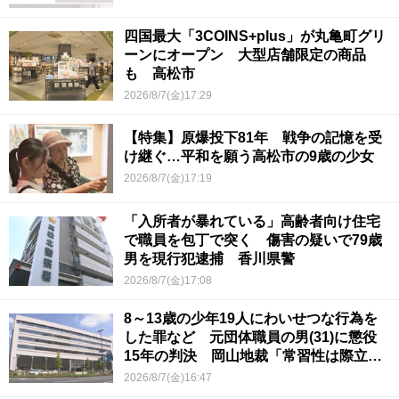
四国最大「3COINS+plus」が丸亀町グリ
ーンにオープン 大型店舗限定の商品
も 高松市
2026/8/7(金)17:29
【特集】原爆投下81年 戦争の記憶を受
け継ぐ…平和を願う高松市の9歳の少女
2026/8/7(金)17:19
「入所者が暴れている」高齢者向け住宅
で職員を包丁で突く 傷害の疑いで79歳
男を現行犯逮捕 香川県警
2026/8/7(金)17:08
8～13歳の少年19人にわいせつな行為を
した罪など 元団体職員の男(31)に懲役
15年の判決 岡山地裁「常習性は際立っ
ていて被害結果も非常に重い」
2026/8/7(金)16:47