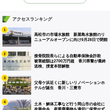
アクセスランキング
1
高松市の市場水族館 新屋島水族館のリ
ニューアルオープンに向け9月28日で閉館
2
接骨院院長らによる自動車保険金詐欺
被害総額は2700万円超 香川県警が最終
送検、捜査本部解散
3
父母ケ浜近くに新しいリノベーションホ
テルが誕生 香川・三豊市
4
土木・解体工事など行う岡山市の会社に
改善命令 産業廃棄物を適切に保管せず