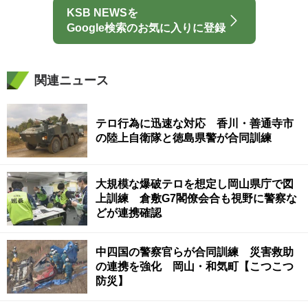
KSB NEWSを
Google検索のお気に入りに登録
関連ニュース
テロ行為に迅速な対応 香川・善通寺市
の陸上自衛隊と徳島県警が合同訓練
大規模な爆破テロを想定し岡山県庁で図
上訓練 倉敷G7閣僚会合も視野に警察な
どが連携確認
中四国の警察官らが合同訓練 災害救助
の連携を強化 岡山・和気町【こつこつ
防災】