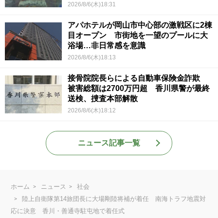
2026/8/6(木)18:31
アパホテルが岡山市中心部の激戦区に2棟
目オープン 市街地を一望のプールに大
浴場…非日常感を意識
2026/8/6(木)18:13
接骨院院長らによる自動車保険金詐欺
被害総額は2700万円超 香川県警が最終
送検、捜査本部解散
2026/8/6(木)18:12
ニュース記事一覧
ホーム
ニュース
社会
陸上自衛隊第14旅団長に大場剛陸将補が着任 南海トラフ地震対
応に決意 香川・善通寺駐屯地で着任式