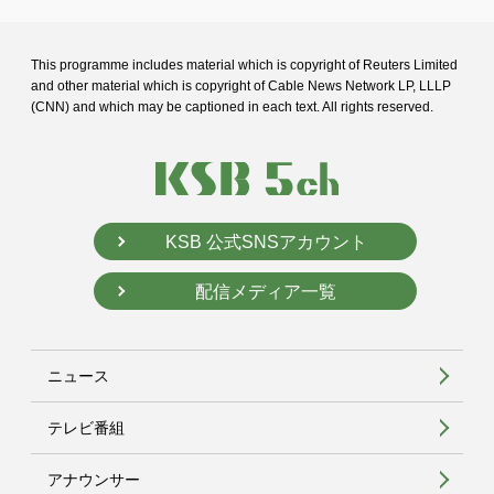
This programme includes material which is copyright of Reuters Limited
and
other material which is copyright of Cable News Network LP, LLLP
(CNN) and
which may be captioned in each text. All rights reserved.
KSB 公式SNSアカウント
配信メディア一覧
ニュース
テレビ番組
アナウンサー