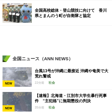
全国高校総体・登山競技に向けて 香川
県とまんのう町が自衛隊と協定
全国ニュース（ANN NEWS）
台風13号が沖縄に最接近 沖縄や奄美で大
荒れ警戒
社会
22分前
NEW
【速報】北海道・江別市大学生暴行死事
件 “主犯格”に無期懲役の判決
社会
35分前
NEW