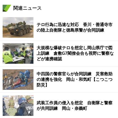
関連ニュース
テロ行為に迅速な対応 香川・善通寺市
の陸上自衛隊と徳島県警が合同訓練
大規模な爆破テロを想定し岡山県庁で図
上訓練 倉敷G7閣僚会合も視野に警察な
どが連携確認
中四国の警察官らが合同訓練 災害救助
の連携を強化 岡山・和気町【こつこつ
防災】
武装工作員の侵入を想定 自衛隊と警察
が共同訓練 岡山・奈義町