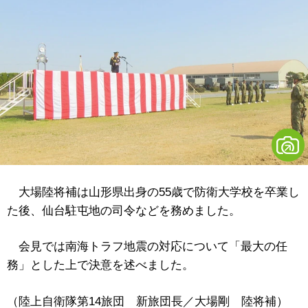
大場陸将補は山形県出身の55歳で防衛大学校を卒業し
た後、仙台駐屯地の司令などを務めました。
会見では南海トラフ地震の対応について「最大の任
務」とした上で決意を述べました。
（陸上自衛隊第14旅団 新旅団長／大場剛 陸将補）