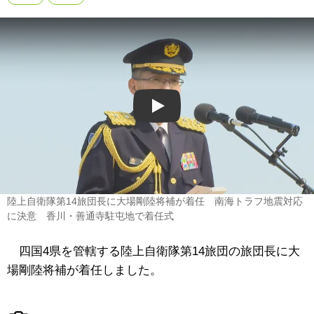
Play
陸上自衛隊第14旅団長に大場剛陸将補が着任 南海トラフ地震対応
に決意 香川・善通寺駐屯地で着任式
四国4県を管轄する陸上自衛隊第14旅団の旅団長に大
場剛陸将補が着任しました。