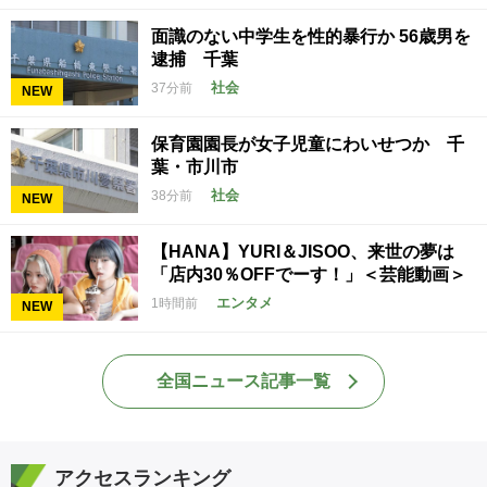
面識のない中学生を性的暴行か 56歳男を
逮捕 千葉
社会
37分前
NEW
保育園園長が女子児童にわいせつか 千
葉・市川市
社会
38分前
NEW
【HANA】YURI＆JISOO、来世の夢は
「店内30％OFFでーす！」＜芸能動画＞
エンタメ
1時間前
NEW
全国ニュース記事一覧
アクセスランキング