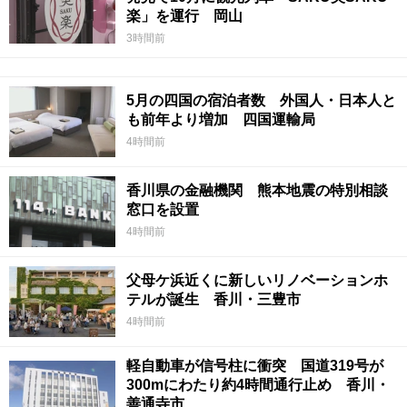
楽」を運行 岡山
3時間前
5月の四国の宿泊者数 外国人・日本人と
も前年より増加 四国運輸局
4時間前
香川県の金融機関 熊本地震の特別相談
窓口を設置
4時間前
父母ケ浜近くに新しいリノベーションホ
テルが誕生 香川・三豊市
4時間前
軽自動車が信号柱に衝突 国道319号が
300mにわたり約4時間通行止め 香川・
善通寺市