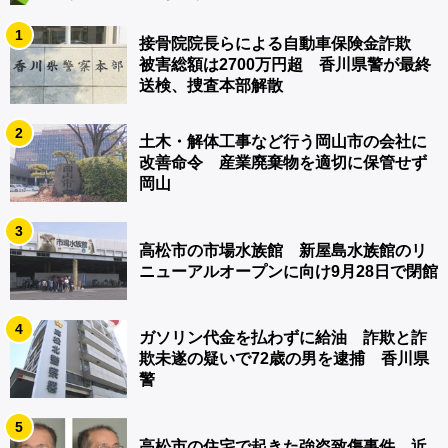
1
接骨院院長らによる自動車保険金詐欺
被害総額は2700万円超 香川県警が最終
送検、捜査本部解散
2
土木・解体工事など行う岡山市の会社に
改善命令 産業廃棄物を適切に保管せず
岡山
3
高松市の市場水族館 新屋島水族館のリ
ニューアルオープンに向け9月28日で閉館
4
ガソリン代金を払わずに給油 詐欺と詐
欺未遂の疑いで72歳の男を逮捕 香川県
警
5
高松市の住宅で起きた強盗致傷事件 近