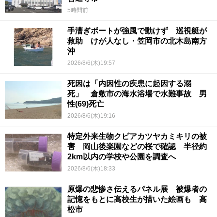
5時間前
手漕ぎボートが強風で動けず 巡視艇が
救助 けが人なし・笠岡市の北木島南方
沖
2026/8/6(木)19:57
死因は「内因性の疾患に起因する溺
死」 倉敷市の海水浴場で水難事故 男
性(69)死亡
2026/8/6(木)19:16
特定外来生物クビアカツヤカミキリの被
害 岡山後楽園などの桜で確認 半径約
2km以内の学校や公園を調査へ
2026/8/6(木)18:33
原爆の悲惨さ伝えるパネル展 被爆者の
記憶をもとに高校生が描いた絵画も 高
松市