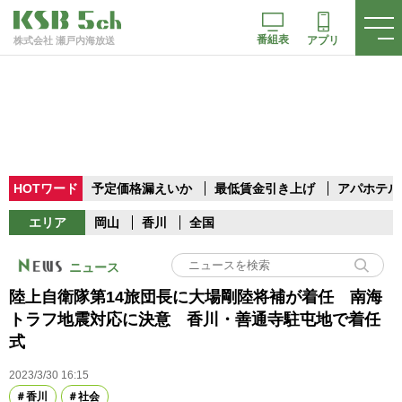
番組表
アプリ
株式会社 瀬戸内海放送
HOTワード
予定価格漏えいか
最低賃金引き上げ
アパホテル
エリア
岡山
香川
全国
ニュース
陸上自衛隊第14旅団長に大場剛陸将補が着任 南海
トラフ地震対応に決意 香川・善通寺駐屯地で着任
式
2023/3/30 16:15
香川
社会