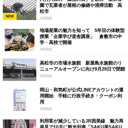
園で瓦業者が屋根の修繕や清掃活動 高
松市
NEW
2時間前
地場産業の魅力を知って 5年目の体験型
授業「企業学び楽舎講座」 倉敷市の中
学・高校で開催
3時間前
高松市の市場水族館 新屋島水族館のリ
ニューアルオープンに向け9月28日で閉館
3時間前
岡山・和気町が公式LINEアカウントの運
用開始 手軽に行政手続き・クーポン利
用
3時間前
利用客が減少しているJR因美線 魅力再
発見で10月に観光列車「SAKU美SAKU