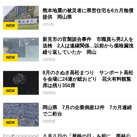
熊本地震の被災者に県営住宅を6カ月無償
提供 岡山県
43分前
NEW
新見市の官製談合事件 市職員ら男2人を
送検 2人は遠縁関係…以前から価格漏洩
繰り返していたか 岡山
NEW
2時間前
8月のさぬき高松まつり サンポート高松
を会場に24連が総おどり 花火有料観覧
席は残り350席
NEW
2時間前
岡山県 7月の企業倒産12件 7カ月連続
で二桁台
2時間前
NEW
八月八日の「屋根の日」を前に 栗林公