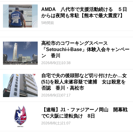
AMDA 八代市で支援活動続ける ５日
からは夜間も常駐【熊本で最大震度7】
5時間前
高松市のコワーキングスペース
「Setouchi-i-Base」体験入会キャンペー
ン 香川
2026/8/9(日)10:38
自宅で夫の後頭部など切り付けたか…女
(51)を殺人未遂容疑で逮捕 女は殺意を
否認 香川・高松市
2026/8/9(日)07:17
【速報】J1・ファジアーノ岡山 開幕戦
でC大阪に逆転負け 8日
2026/8/8(土)21:07