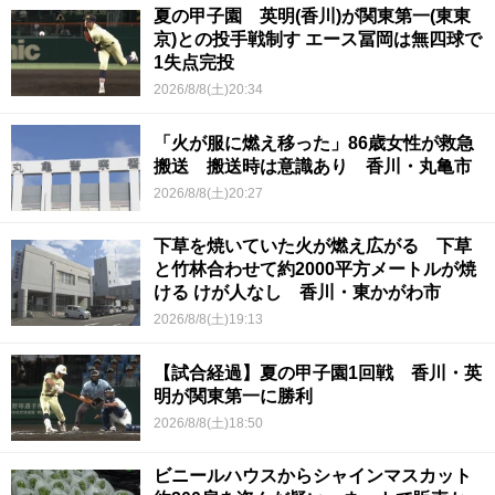
夏の甲子園 英明(香川)が関東第一(東東
京)との投手戦制す エース冨岡は無四球で
1失点完投
2026/8/8(土)20:34
「火が服に燃え移った」86歳女性が救急
搬送 搬送時は意識あり 香川・丸亀市
2026/8/8(土)20:27
下草を焼いていた火が燃え広がる 下草
と竹林合わせて約2000平方メートルが焼
ける けが人なし 香川・東かがわ市
2026/8/8(土)19:13
【試合経過】夏の甲子園1回戦 香川・英
明が関東第一に勝利
2026/8/8(土)18:50
ビニールハウスからシャインマスカット