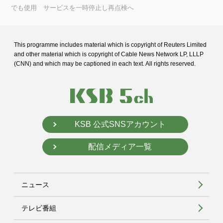
でも使用 サービスを一時停止し再点検へ
This programme includes material which is copyright of Reuters Limited
and
other material which is copyright of Cable News Network LP, LLLP
(CNN) and
which may be captioned in each text. All rights reserved.
KSB 公式SNSアカウント
配信メディア一覧
ニュース
テレビ番組