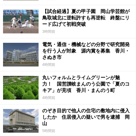
【試合経過】夏の甲子園 岡山学芸館が
鳥取城北に逆転許すも再逆転 終盤にリ
ード広げて初戦突破
3時間前
電気・通信・機械などの分野で研究開発
を行う人が対象 源内賞を募集 香川・
さぬき市
4時間前
丸いフォルムとライムグリーンが魅
力！ 国営讃岐まんのう公園で「夏のコ
キア」が見頃 香川・まんのう町
4時間前
のぞき目的で他人の住宅の敷地内に侵入
したか 住居侵入の疑いで男を逮捕 岡
山
5時間前