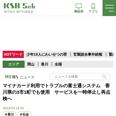
番組表
アプリ
株式会社 瀬戸内海放送
HOTワード
少年19人にわいせつの罪
官製談合事件続報
緊急
エリア
岡山
香川
全国
ニュース
マイナカード利用でトラブルの富士通システム 香
川県の3市1町でも使用 サービスを一時停止し再点
検へ
2023/7/3 14:20
香川
社会