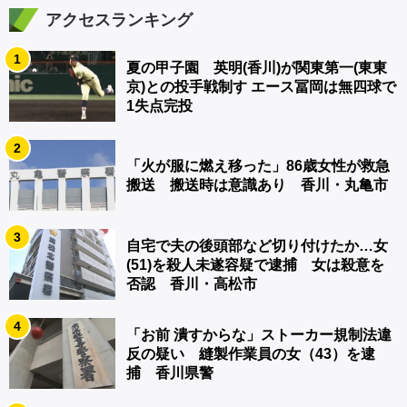
アクセスランキング
1
夏の甲子園 英明(香川)が関東第一(東東
京)との投手戦制す エース冨岡は無四球で
1失点完投
2
「火が服に燃え移った」86歳女性が救急
搬送 搬送時は意識あり 香川・丸亀市
3
自宅で夫の後頭部など切り付けたか…女
(51)を殺人未遂容疑で逮捕 女は殺意を
否認 香川・高松市
4
「お前 潰すからな」ストーカー規制法違
反の疑い 縫製作業員の女（43）を逮
捕 香川県警