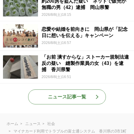
約200房を盗んだ疑い ネットで販売か
無職の男（42）逮捕 岡山県警
2026/8/8(土)18:15
恋愛や結婚を前向きに 岡山県が「記念
日に想いを伝える」キャンペーン
2026/8/8(土)16:57
「お前 潰すからな」ストーカー規制法違
反の疑い 縫製作業員の女（43）を逮
捕 香川県警
2026/8/8(土)16:51
ニュース記事一覧
ホーム
ニュース
社会
マイナカード利用でトラブルの富士通システム 香川県の3市1町