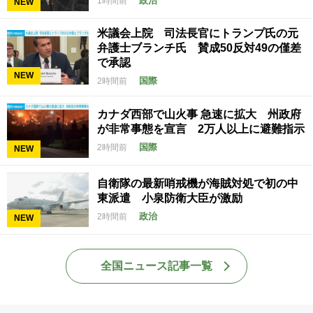
政治
1時間前
NEW
米議会上院 司法長官にトランプ氏の元
弁護士ブランチ氏 賛成50反対49の僅差
で承認
NEW
国際
2時間前
カナダ西部で山火事 急速に拡大 州政府
が非常事態を宣言 2万人以上に避難指示
国際
2時間前
NEW
自衛隊の最新哨戒機が海賊対処で初の中
東派遣 小泉防衛大臣が激励
政治
2時間前
NEW
全国ニュース記事一覧