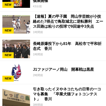
個展開催
NEW
43分前
【速報】夏の甲子園 岡山学芸館が小技
絡めた7得点で鳥取城北に逆転勝利 エー
ス田路は粘りの投球で9回途中3失点
NEW
1時間前
長崎原爆投下から81年 高松市で平和祈
念式 香川
1時間前
NEW
J1ファジアーノ岡山 開幕戦は黒星
2時間前
NEW
引き取ったイヌやネコたちの日常の一コ
マを募集 「卒業犬猫フォトコンテス
ト」 香川
3時間前