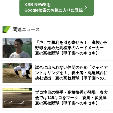
KSB NEWSを
Google検索のお気に入りに登録
関連ニュース
「声」で勝利を引き寄せろ！ 高校から
野球を始めた高松東のムードメーカー
夏の高校野球【甲子園へのキセキ】
試合に出られない仲間のため「ジャイア
ントキリングを！」春王者・丸亀城西に
挑む坂出 夏の高校野球【甲子園へのキ
セキ】
プロ注目の投手・高橋快秀が登場 春大
会では146キロをマーク 香川・多度津
夏の高校野球【甲子園へのキセキ】