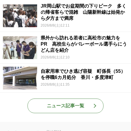
JR岡山駅でお盆期間の下りピーク 多く
の帰省客らで混雑 山陽新幹線は始発か
ら夕方まで満席
2026/8/8(土)12:11
県外から訪れる若者に高松市の魅力を
PR 高校生らがバレーボール選手らにう
どん店を紹介
2026/8/8(土)12:10
自家用車でひき逃げ容疑 町係長（55）
を停職6カ月処分 香川・多度津町
2026/8/8(土)11:35
ニュース記事一覧