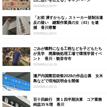
日に想いを伝える」キャンペーン
2026/8/8(土)16:57
「お前 潰すからな」ストーカー規制法違
反の疑い 縫製作業員の女（43）を逮
捕 香川県警
2026/8/8(土)16:51
ごみが燃料になる工程などを子どもたち
が見学 廃棄物処理工場で環境学習イベ
ント 香川・観音寺市
2026/8/8(土)16:29
瀬戸内国際芸術祭2028の作品公募 女木
島などで現地説明会を開催
2026/8/8(土)16:15
百十四銀行 第１四半期決算 コア業務
純益35％増 香川