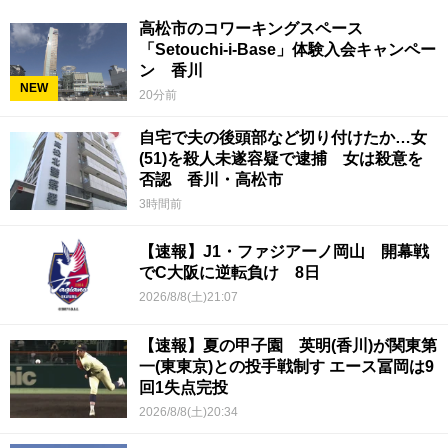
高松市のコワーキングスペース
「Setouchi-i-Base」体験入会キャンペー
ン 香川
NEW
20分前
自宅で夫の後頭部など切り付けたか…女
(51)を殺人未遂容疑で逮捕 女は殺意を
否認 香川・高松市
3時間前
【速報】J1・ファジアーノ岡山 開幕戦
でC大阪に逆転負け 8日
2026/8/8(土)21:07
【速報】夏の甲子園 英明(香川)が関東第
一(東東京)との投手戦制す エース冨岡は9
回1失点完投
2026/8/8(土)20:34