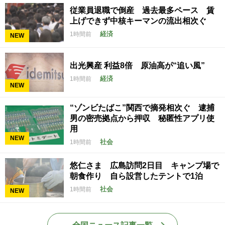
従業員退職で倒産 過去最多ペース 賃
上げできず中核キーマンの流出相次ぐ
経済
1時間前
NEW
出光興産 利益8倍 原油高が“追い風”
経済
1時間前
NEW
“ゾンビたばこ”関西で摘発相次ぐ 逮捕
男の密売拠点から押収 秘匿性アプリ使
用
NEW
社会
1時間前
悠仁さま 広島訪問2日目 キャンプ場で
朝食作り 自ら設営したテントで1泊
社会
1時間前
NEW