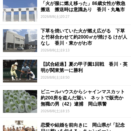
「火が服に燃え移った」86歳女性が救急
搬送 搬送時は意識あり 香川・丸亀市
2026/8/8(土)20:27
下草を焼いていた火が燃え広がる 下草
と竹林合わせて約2000㎡が焼ける けが人
なし 香川・東かがわ市
2026/8/8(土)19:13
【試合経過】夏の甲子園1回戦 香川・英
明が関東第一に勝利
2026/8/8(土)18:50
ビニールハウスからシャインマスカット
約200房を盗んだ疑い ネットで販売か
無職の男（42）逮捕 岡山県警
2026/8/8(土)18:15
恋愛や結婚を前向きに 岡山県が「記念