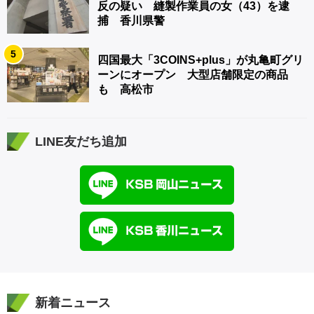
反の疑い 縫製作業員の女（43）を逮
捕 香川県警
5
四国最大「3COINS+plus」が丸亀町グリ
ーンにオープン 大型店舗限定の商品
も 高松市
LINE友だち追加
新着ニュース