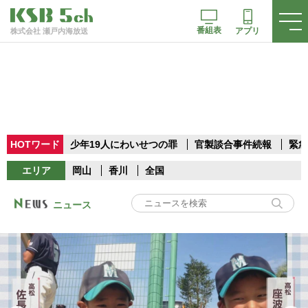
番組表
アプリ
株式会社 瀬戸内海放送
HOTワード
少年19人にわいせつの罪
官製談合事件続報
緊急
エリア
岡山
香川
全国
ニュース