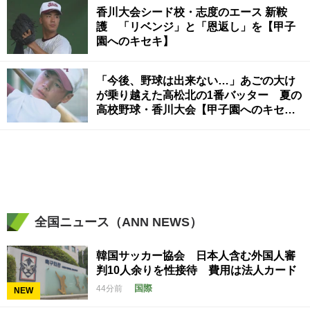
香川大会シード校・志度のエース 新鞍
護 「リベンジ」と「恩返し」を【甲子
園へのキセキ】
「今後、野球は出来ない…」あごの大け
が乗り越えた高松北の1番バッター 夏の
高校野球・香川大会【甲子園へのキセキ
～プロローグ～】
全国ニュース（ANN NEWS）
韓国サッカー協会 日本人含む外国人審
判10人余りを性接待 費用は法人カード
国際
44分前
NEW