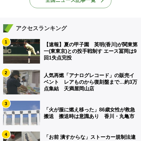
全国ニュース記事一覧
アクセスランキング
1
【速報】夏の甲子園 英明(香川)が関東第
一(東東京)との投手戦制す エース冨岡は9
回1失点完投
2
人気再燃「アナログレコード」の販売イ
ベント レアものから復刻盤まで…約3万
点集結 天満屋岡山店
3
「火が服に燃え移った」86歳女性が救急
搬送 搬送時は意識あり 香川・丸亀市
4
「お前 潰すからな」ストーカー規制法違