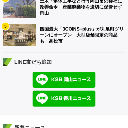
土木・解体工事など行う岡山市の会社に
改善命令 産業廃棄物を適切に保管せず
岡山
5
四国最大「3COINS+plus」が丸亀町グリ
ーンにオープン 大型店舗限定の商品
も 高松市
LINE友だち追加
新着ニュース