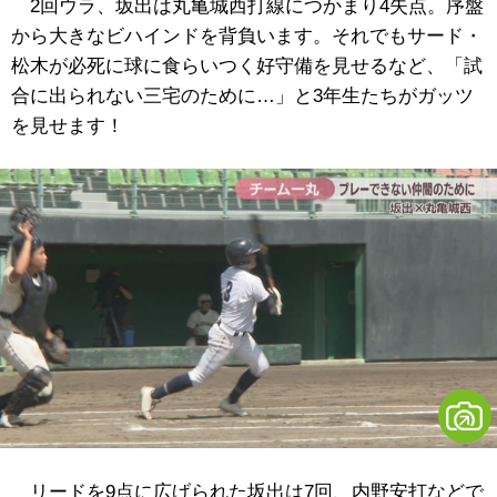
2回ウラ、坂出は丸亀城西打線につかまり4失点。序盤
から大きなビハインドを背負います。それでもサード・
松木が必死に球に食らいつく好守備を見せるなど、「試
合に出られない三宅のために…」と3年生たちがガッツ
を見せます！
リードを9点に広げられた坂出は7回、内野安打などで