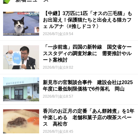
【中継】3万匹に1匹「オスの三毛猫」も
お出迎え！保護猫たちと出会える猫カフ
ェ ルアナ〈#推しドコ？〉
2026/8/7(金)19:54
「一歩前進」四国の新幹線 国交省ケー
ススタディの調査対象に 需要推計やル
ート案検討
2026/8/7(金)19:02
新見市の官製談合事件 建設会社は2025
年度に最低制限価格で6件落札 岡山
2026/8/7(金)18:57
香川のお正月の定番「あん餅雑煮」を1年
中楽しめる 老舗和菓子店の喫茶スペー
ス 高松市
2026/8/7(金)18:45