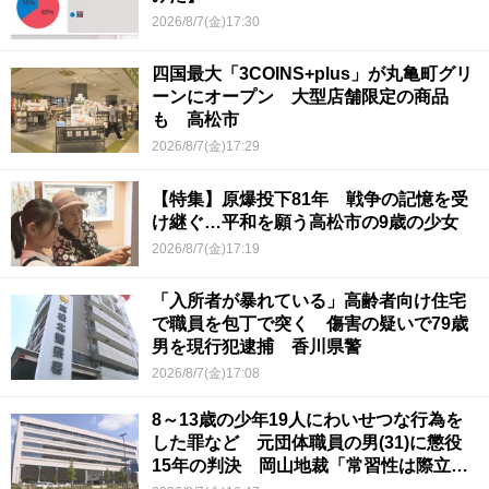
2026/8/7(金)17:30
四国最大「3COINS+plus」が丸亀町グリ
ーンにオープン 大型店舗限定の商品
も 高松市
2026/8/7(金)17:29
【特集】原爆投下81年 戦争の記憶を受
け継ぐ…平和を願う高松市の9歳の少女
2026/8/7(金)17:19
「入所者が暴れている」高齢者向け住宅
で職員を包丁で突く 傷害の疑いで79歳
男を現行犯逮捕 香川県警
2026/8/7(金)17:08
8～13歳の少年19人にわいせつな行為を
した罪など 元団体職員の男(31)に懲役
15年の判決 岡山地裁「常習性は際立っ
ていて被害結果も非常に重い」