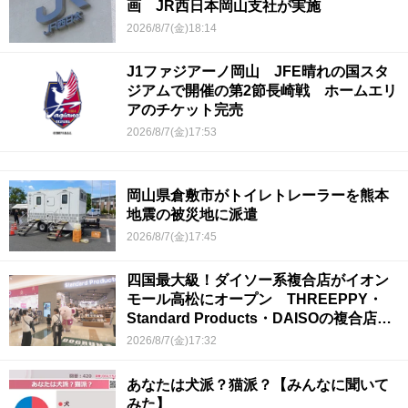
画 JR西日本岡山支社が実施
2026/8/7(金)18:14
J1ファジアーノ岡山 JFE晴れの国スタ
ジアムで開催の第2節長崎戦 ホームエリ
アのチケット完売
2026/8/7(金)17:53
岡山県倉敷市がトイレトレーラーを熊本
地震の被災地に派遣
2026/8/7(金)17:45
四国最大級！ダイソー系複合店がイオン
モール高松にオープン THREEPPY・
Standard Products・DAISOの複合店は
香川県初
2026/8/7(金)17:32
あなたは犬派？猫派？【みんなに聞いて
みた】