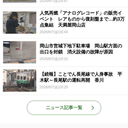
2026/8/7(金)16:47
人気再燃「アナログレコード」の販売イ
ベント レアものから復刻盤まで…約3万
点集結 天満屋岡山店
2026/8/7(金)16:44
岡山市営城下地下駐車場 岡山駅方面の
出口を封鎖 消火設備の故障が原因
2026/8/7(金)16:31
【続報】ことでん長尾線で人身事故 平
木駅～長尾駅の運転再開 香川
2026/8/7(金)16:20
ニュース記事一覧