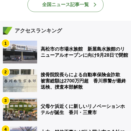
全国ニュース記事一覧
アクセスランキング
1
高松市の市場水族館 新屋島水族館のリ
ニューアルオープンに向け9月28日で閉館
2
接骨院院長らによる自動車保険金詐欺
被害総額は2700万円超 香川県警が最終
送検、捜査本部解散
3
父母ケ浜近くに新しいリノベーションホ
テルが誕生 香川・三豊市
4