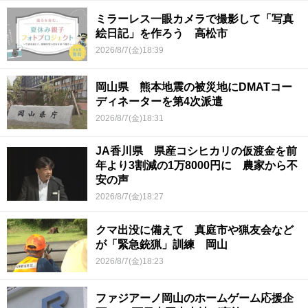
ミラーレス一眼カメラで撮影して「写真
絵日記」を作ろう 高松市
2026/8/7(金)18:39
岡山県 熊本地震の被災地にDMATコー
ディネーターを第4次派遣
2026/8/7(金)18:31
JA香川県 県産コシヒカリの仮渡金を前
年より3割減の1万8000円に 農家から不
安の声
2026/8/7(金)18:27
クマ出没に備えて 真庭市や猟友会など
が「緊急銃猟」訓練 岡山
2026/8/7(金)18:23
ファジアーノ岡山のホームゲーム応援企