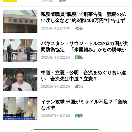
国際
1時間前
税務署職員“脱税”で刑事告発 競艇の払
い戻し金など“約3億3400万円”申告せず
社会
2026/8/7(金)23:30
パキスタン・サウジ・トルコの3カ国が共
同防衛協定 「米国頼み」からの脱却か
国際
2026/8/7(金)22:54
中道・立憲・公明 合流をめぐり食い違
い 合流先は中道？立憲？
政治
2026/8/7(金)22:24
イラン攻撃 米国がミサイル不足？「危険
な水準」
国際
2026/8/7(金)22:03