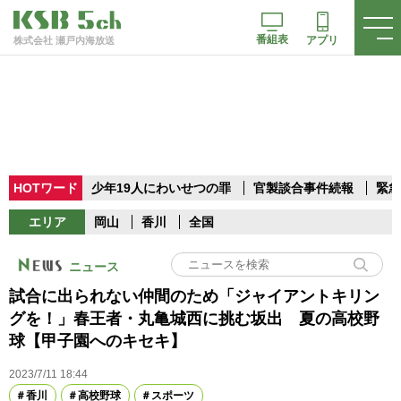
番組表
アプリ
株式会社 瀬戸内海放送
HOTワード
少年19人にわいせつの罪
官製談合事件続報
緊急
エリア
岡山
香川
全国
ニュース
試合に出られない仲間のため「ジャイアントキリン
グを！」春王者・丸亀城西に挑む坂出 夏の高校野
球【甲子園へのキセキ】
2023/7/11 18:44
香川
高校野球
スポーツ