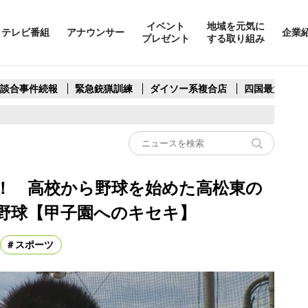
イベント
地域を元気に
テレビ番組
アナウンサー
企業
プレゼント
する取り組み
製談合事件続報
緊急銃猟訓練
ダイソー系複合店
四国最大スリ
！ 高校から野球を始めた高松東の
野球【甲子園へのキセキ】
スポーツ