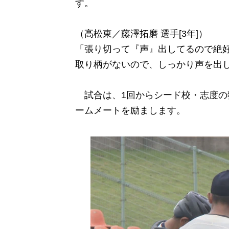
す。
（高松東／藤澤拓磨 選手[3年]）
「張り切って『声』出してるので絶
取り柄がないので、しっかり声を出
試合は、1回からシード校・志度の
ームメートを励まします。