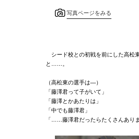
写真ページをみる
シード校との初戦を前にした高松東
と……。
（高松東の選手は―）
「藤澤君って子がいて」
「藤澤とかあたりは」
「中でも藤澤君」
「……藤澤君だったらたくさんあり