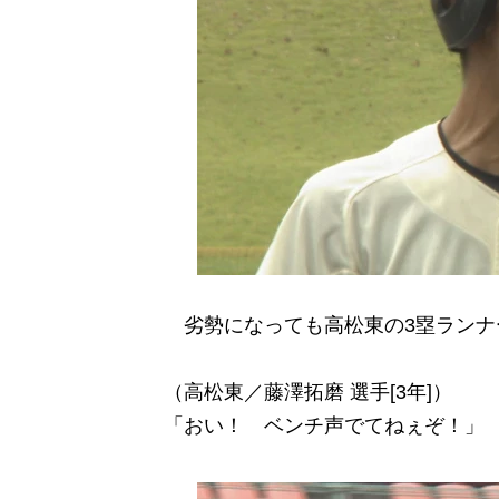
劣勢になっても高松東の3塁ランナ
（高松東／藤澤拓磨 選手[3年]）
「おい！ ベンチ声でてねぇぞ！」