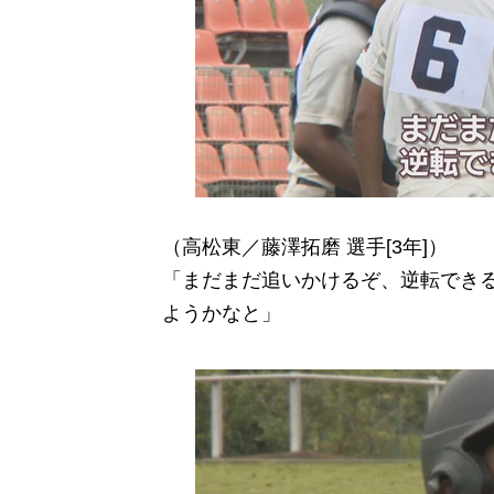
（高松東／藤澤拓磨 選手[3年]）
「まだまだ追いかけるぞ、逆転でき
ようかなと」