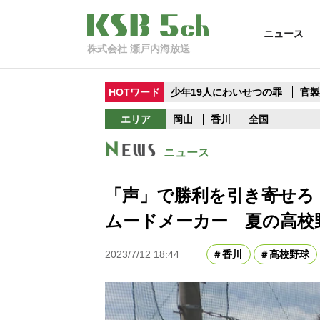
ニュース
株式会社 瀬戸内海放送
HOTワード
少年19人にわいせつの罪
官
エリア
岡山
香川
全国
ニュース
「声」で勝利を引き寄せろ
ムードメーカー 夏の高校
2023/7/12 18:44
香川
高校野球