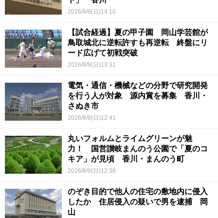
2026/8/9(日)14:10
【試合経過】夏の甲子園 岡山学芸館が
鳥取城北に逆転許すも再逆転 終盤にリ
ード広げて初戦突破
2026/8/9(日)13:31
電気・通信・機械などの分野で研究開発
を行う人が対象 源内賞を募集 香川・
さぬき市
2026/8/9(日)12:41
丸いフォルムとライムグリーンが魅
力！ 国営讃岐まんのう公園で「夏のコ
キア」が見頃 香川・まんのう町
2026/8/9(日)12:36
のぞき目的で他人の住宅の敷地内に侵入
したか 住居侵入の疑いで男を逮捕 岡
山