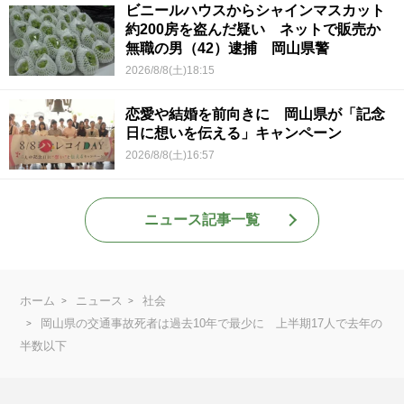
ビニールハウスからシャインマスカット
約200房を盗んだ疑い ネットで販売か
無職の男（42）逮捕 岡山県警
2026/8/8(土)18:15
恋愛や結婚を前向きに 岡山県が「記念
日に想いを伝える」キャンペーン
2026/8/8(土)16:57
ニュース記事一覧
ホーム
ニュース
社会
岡山県の交通事故死者は過去10年で最少に 上半期17人で去年の
半数以下