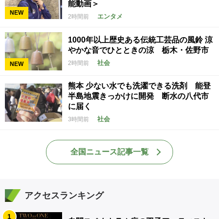
能動画＞
NEW
エンタメ
2時間前
1000年以上歴史ある伝統工芸品の風鈴 涼
やかな音でひとときの涼 栃木・佐野市
社会
2時間前
NEW
熊本 少ない水でも洗濯できる洗剤 能登
半島地震きっかけに開発 断水の八代市
に届く
社会
3時間前
全国ニュース記事一覧
アクセスランキング
1