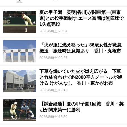
夏の甲子園 英明(香川)が関東第一(東東
京)との投手戦制す エース冨岡は無四球で
1失点完投
2026/8/8(土)20:34
「火が服に燃え移った」86歳女性が救急
搬送 搬送時は意識あり 香川・丸亀市
2026/8/8(土)20:27
下草を焼いていた火が燃え広がる 下草
と竹林合わせて約2000平方メートルが焼
ける けが人なし 香川・東かがわ市
2026/8/8(土)19:13
【試合経過】夏の甲子園1回戦 香川・英
明が関東第一に勝利
2026/8/8(土)18:50