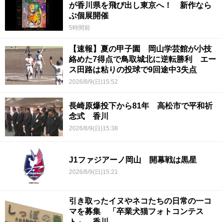
が香川県を飛び出し東京へ！ 新作なら
ぶ個展開催
5時間前
【速報】夏の甲子園 岡山学芸館が小技
絡めた7得点で鳥取城北に逆転勝利 エー
ス田路は粘りの投球で9回途中3失点
2026/8/9(日)15:52
長崎原爆投下から81年 高松市で平和祈
念式 香川
2026/8/9(日)15:38
J1ファジアーノ岡山 開幕戦は黒星
2026/8/9(日)15:21
引き取ったイヌやネコたちの日常の一コ
マを募集 「卒業犬猫フォトコンテス
ト」 香川