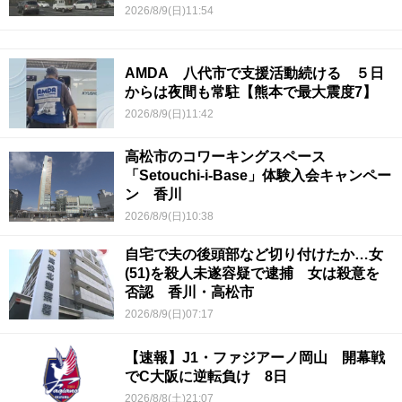
2026/8/9(日)11:54
AMDA 八代市で支援活動続ける ５日
からは夜間も常駐【熊本で最大震度7】
2026/8/9(日)11:42
高松市のコワーキングスペース
「Setouchi-i-Base」体験入会キャンペー
ン 香川
2026/8/9(日)10:38
自宅で夫の後頭部など切り付けたか…女
(51)を殺人未遂容疑で逮捕 女は殺意を
否認 香川・高松市
2026/8/9(日)07:17
【速報】J1・ファジアーノ岡山 開幕戦
でC大阪に逆転負け 8日
2026/8/8(土)21:07