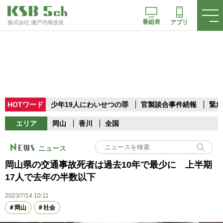
番組表
アプリ
株式会社 瀬戸内海放送
HOTワード
少年19人にわいせつの罪
官製談合事件続報
緊急
エリア
岡山
香川
全国
ニュース
岡山県の交通事故死者は過去10年で最少に 上半期
17人で去年の半数以下
2023/7/14 10:11
岡山
社会