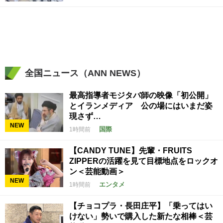
全国ニュース（ANN NEWS）
最高指導者モジタバ師の映像「初公開」
とイランメディア 公の場にはいまだ姿
現さず…
NEW
国際
1時間前
【CANDY TUNE】先輩・FRUITS
ZIPPERの活躍を見て目標地点をロックオ
ン＜芸能動画＞
NEW
エンタメ
1時間前
【チョコプラ・長田庄平】「乗ってはい
けない」勢いで購入した新たな相棒＜芸