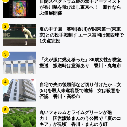
自閉スペクトラム症の双子アーティスト
が香川県を飛び出し東京へ！ 新作なら
ぶ個展開催
2
夏の甲子園 英明(香川)が関東第一(東東
京)との投手戦制す エース冨岡は無四球で
1失点完投
3
「火が服に燃え移った」86歳女性が救急
搬送 搬送時は意識あり 香川・丸亀市
4
自宅で夫の後頭部など切り付けたか…女
(51)を殺人未遂容疑で逮捕 女は殺意を
否認 香川・高松市
5
丸いフォルムとライムグリーンが魅
力！ 国営讃岐まんのう公園で「夏のコ
キア」が見頃 香川・まんのう町