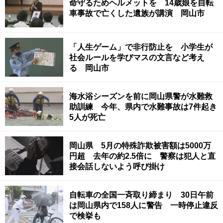
命守るためヘルメットを 14歳娘を自転
車事故で亡くした遺族が講演 岡山市
「人生ゲーム」で非行防止を 小学生が
社会ルールを学びマスの文言など考え
る 岡山市
海水浴シーズンを前に岡山県警が水難救
助訓練 今年、県内で水難事故は7件起き
5人が死亡
岡山県 5月の特殊詐欺被害額は5000万
円超 去年の約2.5倍に 警察は犯人と直
接会話しないよう呼び掛け
自転車の全国一斉取り締まり 30日午前
は岡山県内で158人に警告 一時停止違反
で検挙も