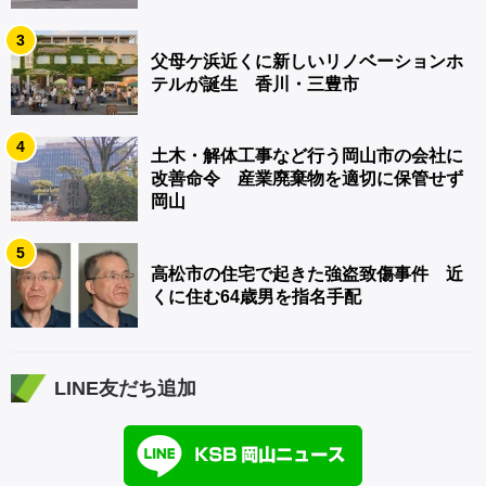
3
父母ケ浜近くに新しいリノベーションホ
テルが誕生 香川・三豊市
4
土木・解体工事など行う岡山市の会社に
改善命令 産業廃棄物を適切に保管せず
岡山
5
高松市の住宅で起きた強盗致傷事件 近
くに住む64歳男を指名手配
LINE友だち追加