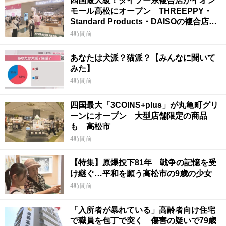
四国最大級！ダイソー系複合店がイオン
モール高松にオープン THREEPPY・
Standard Products・DAISOの複合店は
香川県初
4時間前
あなたは犬派？猫派？【みんなに聞いて
みた】
4時間前
四国最大「3COINS+plus」が丸亀町グリ
ーンにオープン 大型店舗限定の商品
も 高松市
4時間前
【特集】原爆投下81年 戦争の記憶を受
け継ぐ…平和を願う高松市の9歳の少女
4時間前
「入所者が暴れている」高齢者向け住宅
で職員を包丁で突く 傷害の疑いで79歳