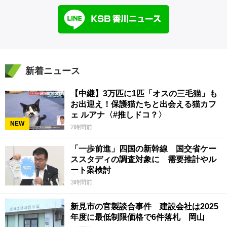
新着ニュース
【中継】3万匹に1匹「オスの三毛猫」も
お出迎え！保護猫たちと出会える猫カフ
ェ ルアナ〈#推しドコ？〉
NEW
2時間前
「一歩前進」四国の新幹線 国交省ケー
ススタディの調査対象に 需要推計やル
ート案検討
3時間前
新見市の官製談合事件 建設会社は2025
年度に最低制限価格で6件落札 岡山