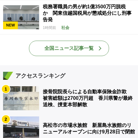
税務署職員の男が約1億3500万円脱税
か 関東信越国税局が懲戒処分にし刑事
告発
NEW
社会
1時間前
全国ニュース記事一覧
アクセスランキング
1
接骨院院長らによる自動車保険金詐欺
被害総額は2700万円超 香川県警が最終
送検、捜査本部解散
2
高松市の市場水族館 新屋島水族館のリ
ニューアルオープンに向け9月28日で閉館