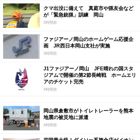
クマ出没に備えて 真庭市や猟友会など
が「緊急銃猟」訓練 岡山
3時間前
ファジアーノ岡山のホームゲーム応援企
画 JR西日本岡山支社が実施
3時間前
J1ファジアーノ岡山 JFE晴れの国スタ
ジアムで開催の第2節長崎戦 ホームエリ
アのチケット完売
4時間前
岡山県倉敷市がトイレトレーラーを熊本
地震の被災地に派遣
4時間前