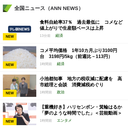
全国ニュース（ANN NEWS）
食料自給率37％ 過去最低に コメなど
値上がりで生産額ベースは上昇
経済
13分前
NEW
コメ平均価格 1年10カ月ぶり3100円
台 3198円/5kg（前週比－113円）
経済
1時間前
NEW
小池都知事 地方の税収減に配慮を 高
市総理と会談 消費減税めぐり
政治
1時間前
NEW
【重機好き】ハリセンボン・箕輪はるか
「夢のような時間でした」＜芸能動画＞
エンタメ
1時間前
NEW