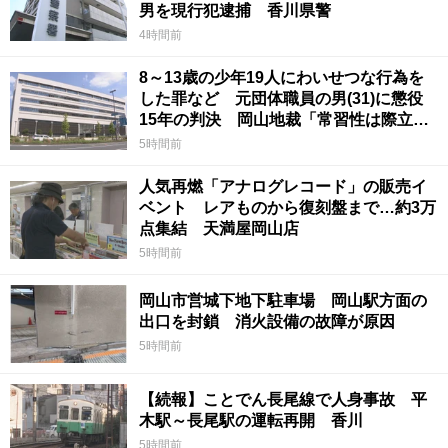
男を現行犯逮捕 香川県警
4時間前
8～13歳の少年19人にわいせつな行為を
した罪など 元団体職員の男(31)に懲役
15年の判決 岡山地裁「常習性は際立っ
ていて被害結果も非常に重い」
5時間前
人気再燃「アナログレコード」の販売イ
ベント レアものから復刻盤まで…約3万
点集結 天満屋岡山店
5時間前
岡山市営城下地下駐車場 岡山駅方面の
出口を封鎖 消火設備の故障が原因
5時間前
【続報】ことでん長尾線で人身事故 平
木駅～長尾駅の運転再開 香川
5時間前