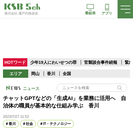
番組表
アプリ
株式会社 瀬戸内海放送
HOTワード
少年19人にわいせつの罪
官製談合事件続報
緊急
エリア
岡山
香川
全国
ニュース
チャットGPTなどの「生成AI」を業務に活用へ 自
治体の職員が基本的な仕組み学ぶ 香川
2023/7/27 11:52
香川
社会
IT・テクノロジー