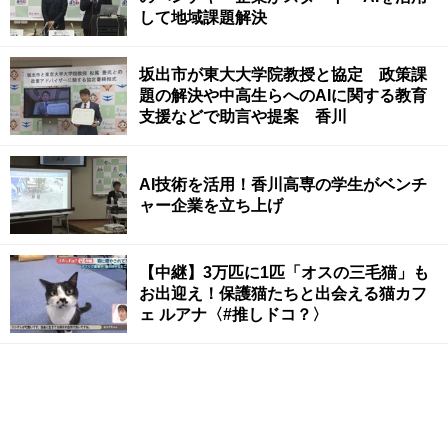
して地域課題解決
坂出市が東大大学院教授と協定 政策課
題の解決や中高生らへのAIに関する教育
支援などで助言や提案 香川
AI技術を活用！香川高専の学生がベンチ
ャー企業を立ち上げ
【中継】3万匹に1匹「オスの三毛猫」も
お出迎え！保護猫たちと出会える猫カフ
ェ ルアナ〈#推しドコ？〉