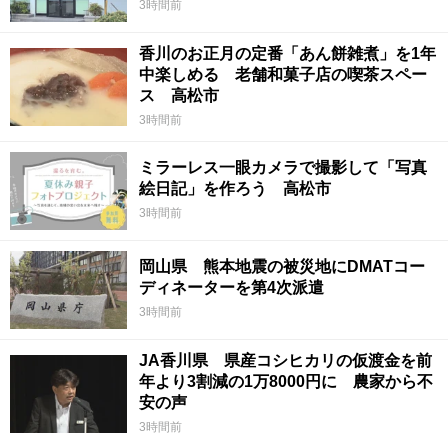
3時間前
香川のお正月の定番「あん餅雑煮」を1年
中楽しめる 老舗和菓子店の喫茶スペー
ス 高松市
3時間前
ミラーレス一眼カメラで撮影して「写真
絵日記」を作ろう 高松市
3時間前
岡山県 熊本地震の被災地にDMATコー
ディネーターを第4次派遣
3時間前
JA香川県 県産コシヒカリの仮渡金を前
年より3割減の1万8000円に 農家から不
安の声
3時間前