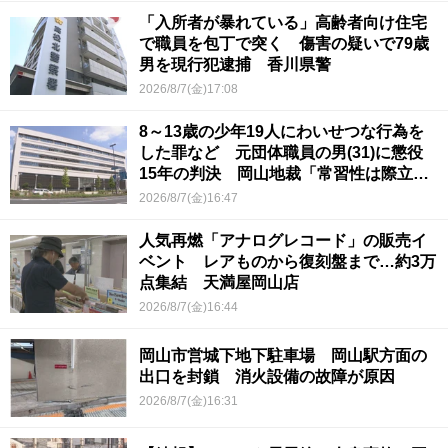
「入所者が暴れている」高齢者向け住宅
で職員を包丁で突く 傷害の疑いで79歳
男を現行犯逮捕 香川県警
2026/8/7(金)17:08
8～13歳の少年19人にわいせつな行為を
した罪など 元団体職員の男(31)に懲役
15年の判決 岡山地裁「常習性は際立っ
ていて被害結果も非常に重い」
2026/8/7(金)16:47
人気再燃「アナログレコード」の販売イ
ベント レアものから復刻盤まで…約3万
点集結 天満屋岡山店
2026/8/7(金)16:44
岡山市営城下地下駐車場 岡山駅方面の
出口を封鎖 消火設備の故障が原因
2026/8/7(金)16:31