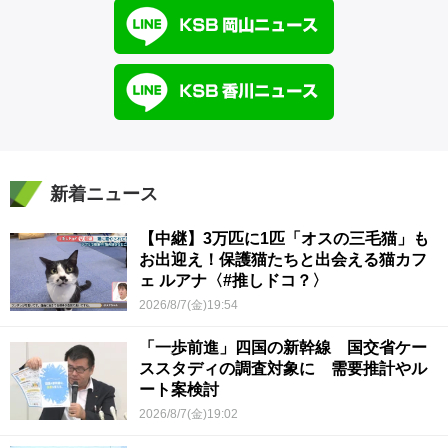
新着ニュース
【中継】3万匹に1匹「オスの三毛猫」も
お出迎え！保護猫たちと出会える猫カフ
ェ ルアナ〈#推しドコ？〉
2026/8/7(金)19:54
「一歩前進」四国の新幹線 国交省ケー
ススタディの調査対象に 需要推計やル
ート案検討
2026/8/7(金)19:02