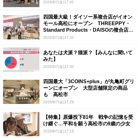
2026/8/7(金)17:45
四国最大級！ダイソー系複合店がイオン
モール高松にオープン THREEPPY・
Standard Products・DAISOの複合店は
香川県初
2026/8/7(金)17:32
あなたは犬派？猫派？【みんなに聞いて
みた】
2026/8/7(金)17:30
四国最大「3COINS+plus」が丸亀町グリ
ーンにオープン 大型店舗限定の商品
も 高松市
2026/8/7(金)17:29
【特集】原爆投下81年 戦争の記憶を受
け継ぐ…平和を願う高松市の9歳の少女
2026/8/7(金)17:19