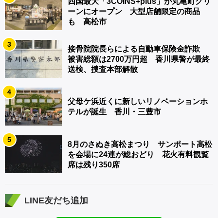
四国最大「3COINS+plus」が丸亀町グリ
ーンにオープン 大型店舗限定の商品
も 高松市
3
接骨院院長らによる自動車保険金詐欺
被害総額は2700万円超 香川県警が最終
送検、捜査本部解散
4
父母ケ浜近くに新しいリノベーションホ
テルが誕生 香川・三豊市
5
8月のさぬき高松まつり サンポート高松
を会場に24連が総おどり 花火有料観覧
席は残り350席
LINE友だち追加