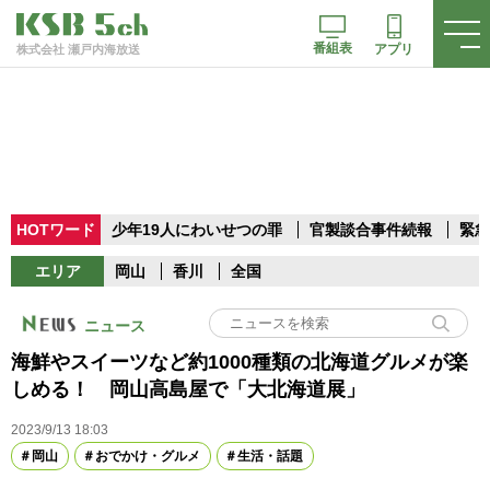
番組表
アプリ
株式会社 瀬戸内海放送
HOTワード
少年19人にわいせつの罪
官製談合事件続報
緊急
エリア
岡山
香川
全国
ニュース
海鮮やスイーツなど約1000種類の北海道グルメが楽
しめる！ 岡山高島屋で「大北海道展」
2023/9/13 18:03
岡山
おでかけ・グルメ
生活・話題