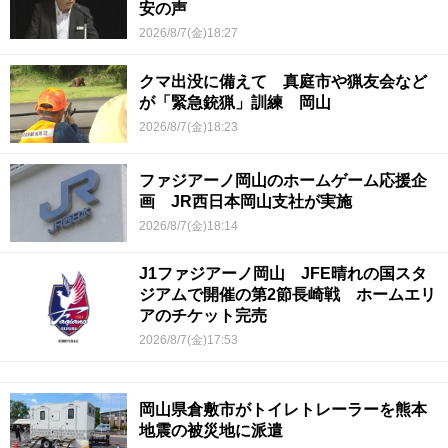
安の声
2026/8/7(金)18:27
クマ出没に備えて 真庭市や猟友会など
が「緊急銃猟」訓練 岡山
2026/8/7(金)18:23
ファジアーノ岡山のホームゲーム応援企
画 JR西日本岡山支社が実施
2026/8/7(金)18:14
J1ファジアーノ岡山 JFE晴れの国スタ
ジアムで開催の第2節長崎戦 ホームエリ
アのチケット完売
2026/8/7(金)17:53
岡山県倉敷市がトイレトレーラーを熊本
地震の被災地に派遣