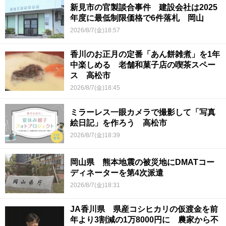
新見市の官製談合事件 建設会社は2025
年度に最低制限価格で6件落札 岡山
2026/8/7(金)18:57
香川のお正月の定番「あん餅雑煮」を1年
中楽しめる 老舗和菓子店の喫茶スペー
ス 高松市
2026/8/7(金)18:45
ミラーレス一眼カメラで撮影して「写真
絵日記」を作ろう 高松市
2026/8/7(金)18:39
岡山県 熊本地震の被災地にDMATコー
ディネーターを第4次派遣
2026/8/7(金)18:31
JA香川県 県産コシヒカリの仮渡金を前
年より3割減の1万8000円に 農家から不