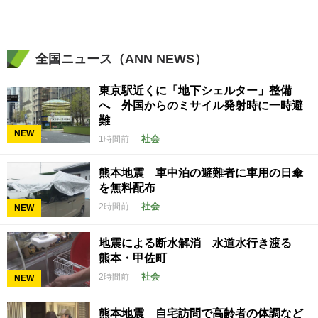
全国ニュース（ANN NEWS）
東京駅近くに「地下シェルター」整備
へ 外国からのミサイル発射時に一時避
難
NEW
社会
1時間前
熊本地震 車中泊の避難者に車用の日傘
を無料配布
社会
2時間前
NEW
地震による断水解消 水道水行き渡る
熊本・甲佐町
社会
2時間前
NEW
熊本地震 自宅訪問で高齢者の体調など