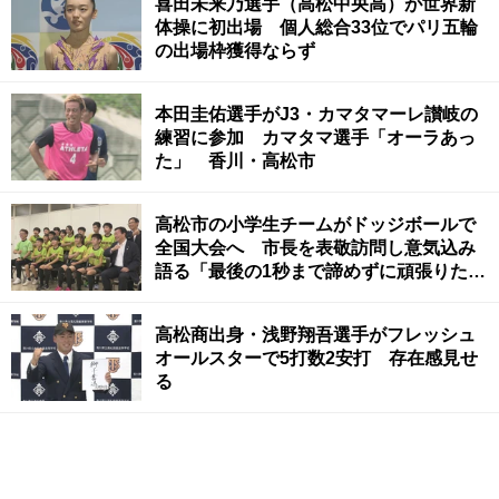
喜田未来乃選手（高松中央高）が世界新
体操に初出場 個人総合33位でパリ五輪
の出場枠獲得ならず
本田圭佑選手がJ3・カマタマーレ讃岐の
練習に参加 カマタマ選手「オーラあっ
た」 香川・高松市
高松市の小学生チームがドッジボールで
全国大会へ 市長を表敬訪問し意気込み
語る「最後の1秒まで諦めずに頑張りた
い」
高松商出身・浅野翔吾選手がフレッシュ
オールスターで5打数2安打 存在感見せ
る