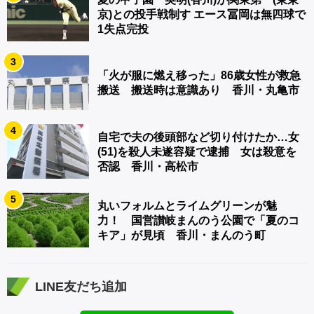
京)との投手戦制す エース冨岡は無四球で
1失点完投
3
「火が服に燃え移った」86歳女性が救急
搬送 搬送時は意識あり 香川・丸亀市
4
自宅で夫の後頭部など切り付けたか…女
(51)を殺人未遂容疑で逮捕 女は殺意を
否認 香川・高松市
5
丸いフォルムとライムグリーンが魅
力！ 国営讃岐まんのう公園で「夏のコ
キア」が見頃 香川・まんのう町
LINE友だち追加