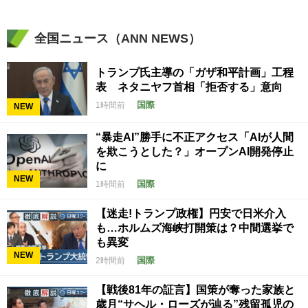
全国ニュース（ANN NEWS）
トランプ氏主導の「ガザ和平計画」工程
表 ネタニヤフ首相「拒否する」意向
国際
1時間前
NEW
“暴走AI”勝手に不正アクセス「AIが人間
を欺こうとした？」オープンAI開発停止
に
NEW
国際
1時間前
【迷走!トランプ政権】円安で日米介入
も…ホルムズ海峡打開策は？中間選挙で
も異変
NEW
国際
2時間前
【戦後81年の証言】国策が奪った家族と
歳月“サヘル・ローズが辿る”残留孤児の