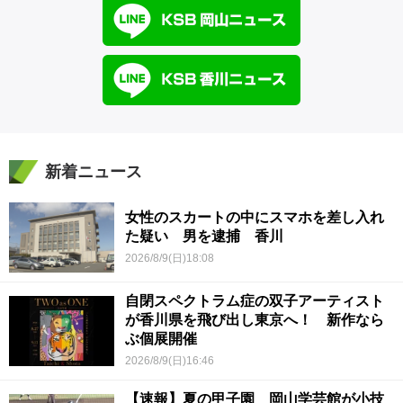
新着ニュース
女性のスカートの中にスマホを差し入れ
た疑い 男を逮捕 香川
2026/8/9(日)18:08
自閉スペクトラム症の双子アーティスト
が香川県を飛び出し東京へ！ 新作なら
ぶ個展開催
2026/8/9(日)16:46
【速報】夏の甲子園 岡山学芸館が小技