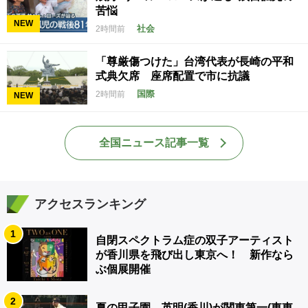
苦悩
NEW
社会
2時間前
「尊厳傷つけた」台湾代表が長崎の平和
式典欠席 座席配置で市に抗議
国際
2時間前
NEW
全国ニュース記事一覧
アクセスランキング
1
自閉スペクトラム症の双子アーティスト
が香川県を飛び出し東京へ！ 新作なら
ぶ個展開催
2
夏の甲子園 英明(香川)が関東第一(東東