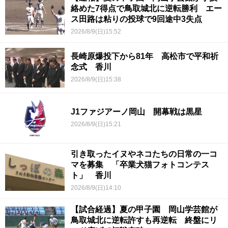
絡めた7得点で鳥取城北に逆転勝利 エー
ス田路は粘りの投球で9回途中3失点
2026/8/9(日)15:52
長崎原爆投下から81年 高松市で平和祈
念式 香川
2026/8/9(日)15:38
J1ファジアーノ岡山 開幕戦は黒星
2026/8/9(日)15:21
引き取ったイヌやネコたちの日常の一コ
マを募集 「卒業犬猫フォトコンテス
ト」 香川
2026/8/9(日)14:10
【試合経過】夏の甲子園 岡山学芸館が
鳥取城北に逆転許すも再逆転 終盤にリ