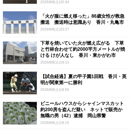
2026/8/8(土)20:34
「火が服に燃え移った」86歳女性が救急
搬送 搬送時は意識あり 香川・丸亀市
2026/8/8(土)20:27
下草を焼いていた火が燃え広がる 下草
と竹林合わせて約2000平方メートルが焼
ける けが人なし 香川・東かがわ市
2026/8/8(土)19:13
【試合経過】夏の甲子園1回戦 香川・英
明が関東第一に勝利
2026/8/8(土)18:50
ビニールハウスからシャインマスカット
約200房を盗んだ疑い ネットで販売か
無職の男（42）逮捕 岡山県警
2026/8/8(土)18:15