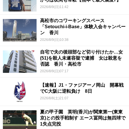
2026/8/9(日)11:42
高松市のコワーキングスペース
「Setouchi-i-Base」体験入会キャンペー
ン 香川
2026/8/9(日)10:38
自宅で夫の後頭部など切り付けたか…女
(51)を殺人未遂容疑で逮捕 女は殺意を
否認 香川・高松市
2026/8/9(日)07:17
【速報】J1・ファジアーノ岡山 開幕戦
でC大阪に逆転負け 8日
2026/8/8(土)21:07
夏の甲子園 英明(香川)が関東第一(東東
京)との投手戦制す エース冨岡は無四球で
1失点完投