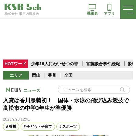
番組表
アプリ
株式会社 瀬戸内海放送
HOTワード
少年19人にわいせつの罪
官製談合事件続報
緊急
エリア
岡山
香川
全国
ニュース
入賞は香川県勢初！ 国体・水泳の飛び込み競技で
高松市の中学3年生が準優勝
2023/9/20 12:41
香川
子ども・子育て
スポーツ