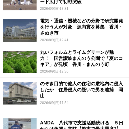
ード広げて初戦突破
2026/8/9(日)13:31
電気・通信・機械などの分野で研究開発
を行う人が対象 源内賞を募集 香川・
さぬき市
2026/8/9(日)12:41
丸いフォルムとライムグリーンが魅
力！ 国営讃岐まんのう公園で「夏のコ
キア」が見頃 香川・まんのう町
2026/8/9(日)12:36
のぞき目的で他人の住宅の敷地内に侵入
したか 住居侵入の疑いで男を逮捕 岡
山
2026/8/9(日)11:54
AMDA 八代市で支援活動続ける ５日
からは夜間も常駐【熊本で最大震度7】