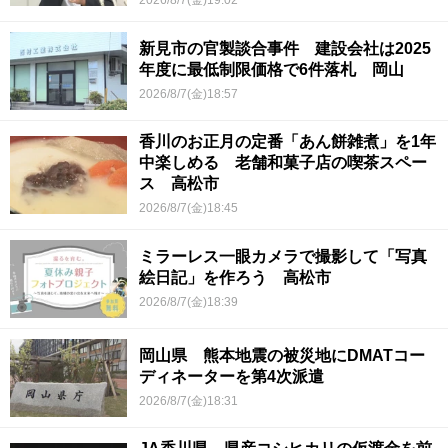
2026/8/7(金)19:02
新見市の官製談合事件 建設会社は2025
年度に最低制限価格で6件落札 岡山
2026/8/7(金)18:57
香川のお正月の定番「あん餅雑煮」を1年
中楽しめる 老舗和菓子店の喫茶スペー
ス 高松市
2026/8/7(金)18:45
ミラーレス一眼カメラで撮影して「写真
絵日記」を作ろう 高松市
2026/8/7(金)18:39
岡山県 熊本地震の被災地にDMATコー
ディネーターを第4次派遣
2026/8/7(金)18:31