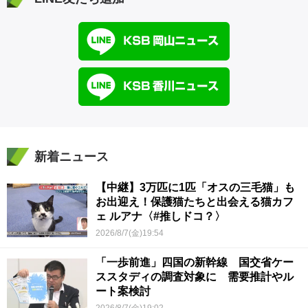
新着ニュース
【中継】3万匹に1匹「オスの三毛猫」も
お出迎え！保護猫たちと出会える猫カフ
ェ ルアナ〈#推しドコ？〉
2026/8/7(金)19:54
「一歩前進」四国の新幹線 国交省ケー
ススタディの調査対象に 需要推計やル
ート案検討