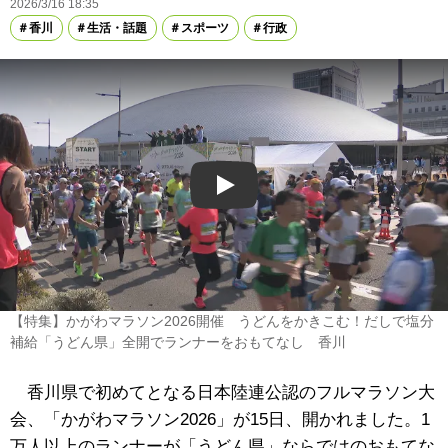
2026/3/16 18:35
香川
生活・話題
スポーツ
行政
Play
【特集】かがわマラソン2026開催 うどんをかきこむ！だしで塩分
補給「うどん県」全開でランナーをおもてなし 香川
香川県で初めてとなる日本陸連公認のフルマラソン大
会、「かがわマラソン2026」が15日、開かれました。1
万人以上のランナーが「うどん県」ならではのおもてな