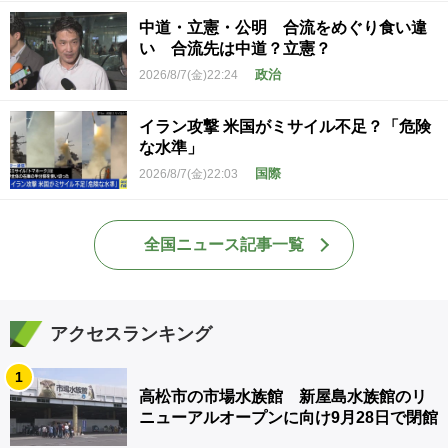
中道・立憲・公明 合流をめぐり食い違
い 合流先は中道？立憲？
政治
2026/8/7(金)22:24
イラン攻撃 米国がミサイル不足？「危険
な水準」
国際
2026/8/7(金)22:03
全国ニュース記事一覧
アクセスランキング
1
高松市の市場水族館 新屋島水族館のリ
ニューアルオープンに向け9月28日で閉館