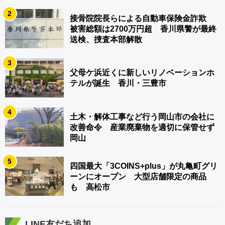
2
接骨院院長らによる自動車保険金詐欺
被害総額は2700万円超 香川県警が最終
送検、捜査本部解散
3
父母ケ浜近くに新しいリノベーションホ
テルが誕生 香川・三豊市
4
土木・解体工事など行う岡山市の会社に
改善命令 産業廃棄物を適切に保管せず
岡山
5
四国最大「3COINS+plus」が丸亀町グリ
ーンにオープン 大型店舗限定の商品
も 高松市
LINE友だち追加