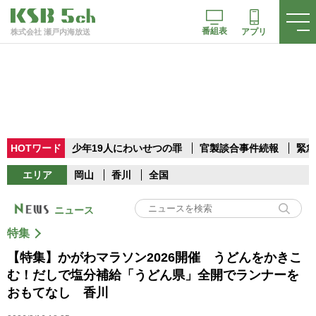
番組表
アプリ
株式会社 瀬戸内海放送
HOTワード
少年19人にわいせつの罪
官製談合事件続報
緊急
エリア
岡山
香川
全国
ニュース
特集
【特集】かがわマラソン2026開催 うどんをかきこ
む！だしで塩分補給「うどん県」全開でランナーを
おもてなし 香川