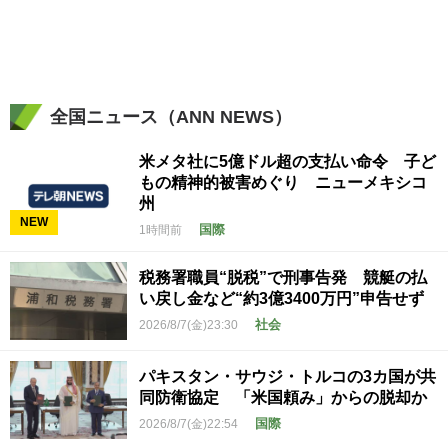
全国ニュース（ANN NEWS）
米メタ社に5億ドル超の支払い命令 子ど
もの精神的被害めぐり ニューメキシコ
州
NEW
国際
1時間前
税務署職員“脱税”で刑事告発 競艇の払
い戻し金など“約3億3400万円”申告せず
社会
2026/8/7(金)23:30
パキスタン・サウジ・トルコの3カ国が共
同防衛協定 「米国頼み」からの脱却か
国際
2026/8/7(金)22:54