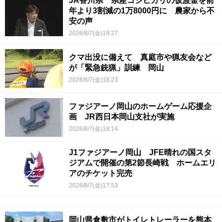
JA香川県 県産コシヒカリの仮渡金を前
年より3割減の1万8000円に 農家から不
安の声
2026/8/7(金)18:27
クマ出没に備えて 真庭市や猟友会など
が「緊急銃猟」訓練 岡山
2026/8/7(金)18:23
ファジアーノ岡山のホームゲーム応援企
画 JR西日本岡山支社が実施
2026/8/7(金)18:14
J1ファジアーノ岡山 JFE晴れの国スタ
ジアムで開催の第2節長崎戦 ホームエリ
アのチケット完売
2026/8/7(金)17:53
岡山県倉敷市がトイレトレーラーを熊本