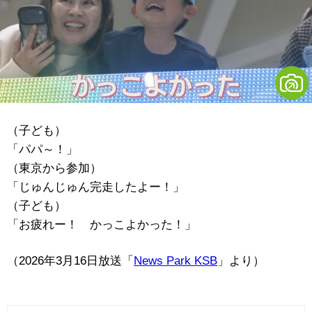
（子ども）
「パパ～！」
（東京から参加）
「じゅんじゅん完走したよー！」
（子ども）
「お疲れー！ かっこよかった！」
（2026年3月16日放送「
News Park KSB
」より）