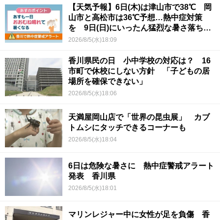
【天気予報】6日(木)は津山市で38℃ 岡
山市と高松市は36℃予想…熱中症対策
を 9日(日)にいったん猛烈な暑さ落ち着
くか
2026/8/5(水)18:09
香川県民の日 小中学校の対応は？ 16
市町で休校にしない方針 「子どもの居
場所を確保できない」
2026/8/5(水)18:06
天満屋岡山店で「世界の昆虫展」 カブ
トムシにタッチできるコーナーも
2026/8/5(水)18:04
6日は危険な暑さに 熱中症警戒アラート
発表 香川県
2026/8/5(水)18:01
マリンレジャー中に女性が足を負傷 香