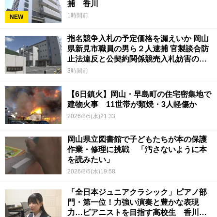
捕 香川
1時間前
NEW
指名競争入札の予定価格を漏えいか 岡山
県新見市職員の男ら２人逮捕 官製談合防
止法違反と公契約関係競売入札妨害の疑
い
3時間前
【6日鎮火】岡山・早島町の住宅密集地で
建物火事 11世帯が類焼・3人軽傷か
2026/8/5(水)21:33
岡山県立図書館で子どもたちが本の保護
作業・修理に挑戦 「汚さないように本
を読みたい」
2026/8/5(水)19:58
「全日本ジュニアクラシック」ピアノ部
門・第一位！力強い演奏と豊かな表現
力…ピアニストを目指す高校生 香川