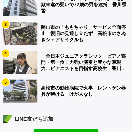
欺未遂の疑いで72歳の男を逮捕 香川県
警
3
岡山市の「ももちゃり」サービス全面停
止 復旧の見通し立たず 高松市のさぬ
きシェアサイクルも
4
「全日本ジュニアクラシック」ピアノ部
門・第一位！力強い演奏と豊かな表現
力…ピアニストを目指す高校生 香川
【青春のキセキ】
5
高松市の動物病院で火事 レントゲン器
具が焼ける けが人なし
LINE友だち追加