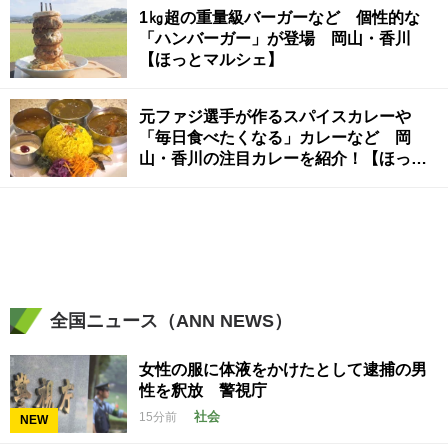
1㎏超の重量級バーガーなど 個性的な
「ハンバーガー」が登場 岡山・香川
【ほっとマルシェ】
元ファジ選手が作るスパイスカレーや
「毎日食べたくなる」カレーなど 岡
山・香川の注目カレーを紹介！【ほっと
マルシェ】
全国ニュース（ANN NEWS）
女性の服に体液をかけたとして逮捕の男
性を釈放 警視庁
社会
15分前
NEW