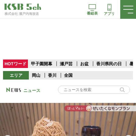
番組表
アプリ
株式会社 瀬戸内海放送
HOTワード
甲子園開幕
瀬戸芸
お盆
香川県民の日
暑
エリア
岡山
香川
全国
ニュース