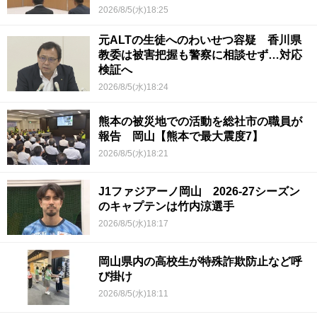
2026/8/5(水)18:25
元ALTの生徒へのわいせつ容疑 香川県
教委は被害把握も警察に相談せず…対応
検証へ
2026/8/5(水)18:24
熊本の被災地での活動を総社市の職員が
報告 岡山【熊本で最大震度7】
2026/8/5(水)18:21
J1ファジアーノ岡山 2026-27シーズン
のキャプテンは竹内涼選手
2026/8/5(水)18:17
岡山県内の高校生が特殊詐欺防止など呼
び掛け
2026/8/5(水)18:11