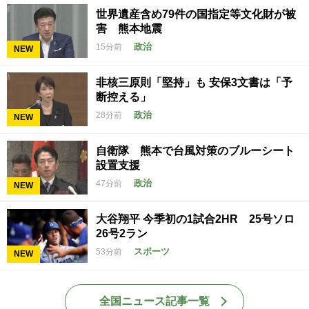
世界遺産含め79件の国指定等文化財が被
害 熊本地震
政治
15分前
NEW
非核三原則「堅持」も 安保3文書は「予
断控える」
政治
28分前
NEW
自衛隊 熊本で台風対策のブルーシート
設置支援
政治
47分前
NEW
大谷翔平 今季初の1試合2HR 25号ソロ
26号2ラン
スポーツ
53分前
NEW
全国ニュース記事一覧