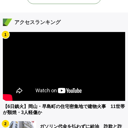
アクセスランキング
1
【6日鎮火】岡山・早島町の住宅密集地で建物火事 11世帯
が類焼・3人軽傷か
2
ガソリン代金を払わずに給油 詐欺と詐