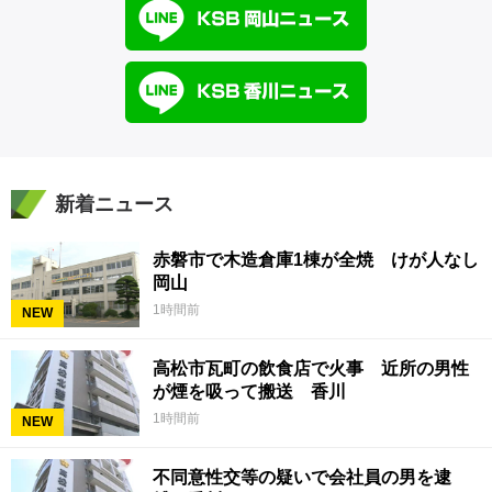
新着ニュース
赤磐市で木造倉庫1棟が全焼 けが人なし
岡山
1時間前
NEW
高松市瓦町の飲食店で火事 近所の男性
が煙を吸って搬送 香川
1時間前
NEW
不同意性交等の疑いで会社員の男を逮