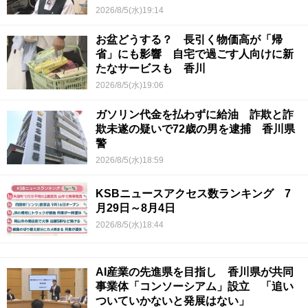
【青春のキセキ】
2026/8/5(水)19:14
お盆どうする？ 長引く物価高が「帰
省」にも影響 自宅で過ごす人向けに新
たなサービスも 香川
2026/8/5(水)19:06
ガソリン代金を払わずに給油 詐欺と詐
欺未遂の疑いで72歳の男を逮捕 香川県
警
2026/8/5(水)18:59
KSBニュースアクセス数ランキング 7
月29日～8月4日
2026/8/5(水)18:44
AI産業の先進県を目指し 香川県が共同
事業体「コンソーシアム」設立 「追い
ついていかないと発展はない」