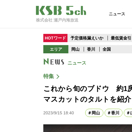
ニュース
株式会社 瀬戸内海放送
HOTワード
予定価格漏えいか
最低賃金引
エリア
岡山
香川
全国
ニュース
特集
これから旬のブドウ 約1
マスカットのタルトを紹介
2023/9/15 18:40
岡山
香川