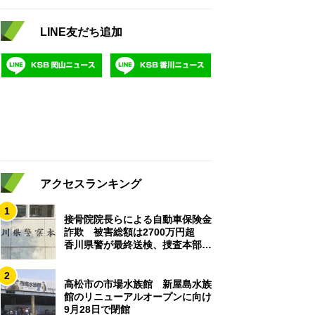
LINE友だち追加
アクセスランキング
1
接骨院院長らによる自動車保険金
詐欺 被害総額は2700万円超
香川県警が最終送検、捜査本部解
散
2
高松市の市場水族館 新屋島水族
館のリニューアルオープンに向け
9月28日で閉館