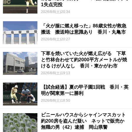
1失点完投
2026/8/8(土)20:34
「火が服に燃え移った」86歳女性が救急
搬送 搬送時は意識あり 香川・丸亀市
2026/8/8(土)20:27
下草を焼いていた火が燃え広がる 下草
と竹林合わせて約2000平方メートルが焼
ける けが人なし 香川・東かがわ市
2026/8/8(土)19:13
【試合経過】夏の甲子園1回戦 香川・英
明が関東第一に勝利
2026/8/8(土)18:50
ビニールハウスからシャインマスカット
約200房を盗んだ疑い ネットで販売か
無職の男（42）逮捕 岡山県警