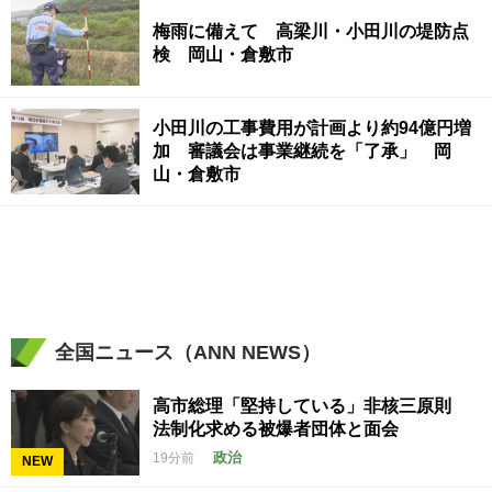
梅雨に備えて 高梁川・小田川の堤防点
検 岡山・倉敷市
小田川の工事費用が計画より約94億円増
加 審議会は事業継続を「了承」 岡
山・倉敷市
全国ニュース（ANN NEWS）
高市総理「堅持している」非核三原則
法制化求める被爆者団体と面会
政治
19分前
NEW