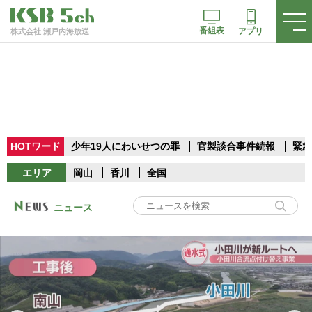
番組表
アプリ
株式会社 瀬戸内海放送
HOTワード
少年19人にわいせつの罪
官製談合事件続報
緊急
エリア
岡山
香川
全国
ニュース