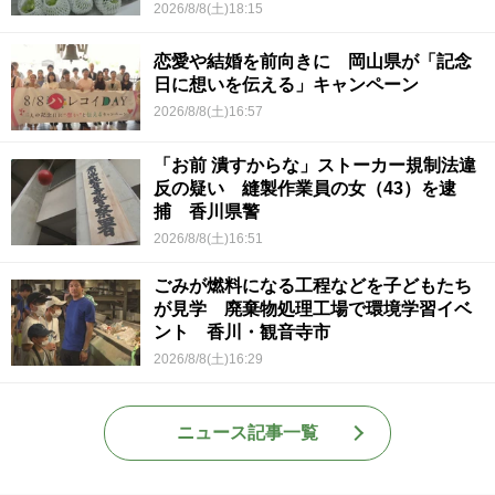
2026/8/8(土)18:15
恋愛や結婚を前向きに 岡山県が「記念
日に想いを伝える」キャンペーン
2026/8/8(土)16:57
「お前 潰すからな」ストーカー規制法違
反の疑い 縫製作業員の女（43）を逮
捕 香川県警
2026/8/8(土)16:51
ごみが燃料になる工程などを子どもたち
が見学 廃棄物処理工場で環境学習イベ
ント 香川・観音寺市
2026/8/8(土)16:29
ニュース記事一覧