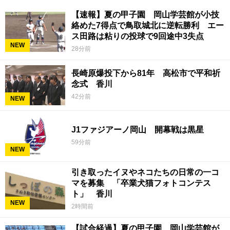
【速報】夏の甲子園 岡山学芸館が小技
絡めた7得点で鳥取城北に逆転勝利 エー
ス田路は粘りの投球で9回途中3失点
NEW
28分前
長崎原爆投下から81年 高松市で平和祈
念式 香川
42分前
NEW
J1ファジアーノ岡山 開幕戦は黒星
59分前
NEW
引き取ったイヌやネコたちの日常の一コ
マを募集 「卒業犬猫フォトコンテス
ト」 香川
NEW
2時間前
【試合経過】夏の甲子園 岡山学芸館が