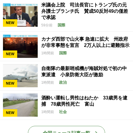
米議会上院 司法長官にトランプ氏の元
弁護士ブランチ氏 賛成50反対49の僅差
で承認
NEW
国際
59分前
カナダ西部で山火事 急速に拡大 州政府
が非常事態を宣言 2万人以上に避難指示
国際
1時間前
NEW
自衛隊の最新哨戒機が海賊対処で初の中
東派遣 小泉防衛大臣が激励
政治
1時間前
NEW
酒酔い運転し男性はねたか 33歳男を逮
捕 78歳男性死亡 富山
社会
1時間前
NEW