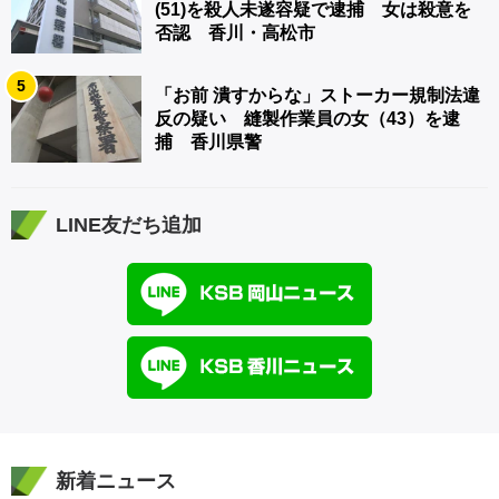
(51)を殺人未遂容疑で逮捕 女は殺意を
否認 香川・高松市
5
「お前 潰すからな」ストーカー規制法違
反の疑い 縫製作業員の女（43）を逮
捕 香川県警
LINE友だち追加
新着ニュース