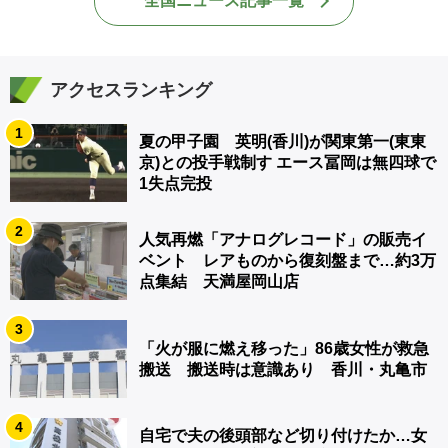
全国ニュース記事一覧
アクセスランキング
1
夏の甲子園 英明(香川)が関東第一(東東
京)との投手戦制す エース冨岡は無四球で
1失点完投
2
人気再燃「アナログレコード」の販売イ
ベント レアものから復刻盤まで…約3万
点集結 天満屋岡山店
3
「火が服に燃え移った」86歳女性が救急
搬送 搬送時は意識あり 香川・丸亀市
4
自宅で夫の後頭部など切り付けたか…女