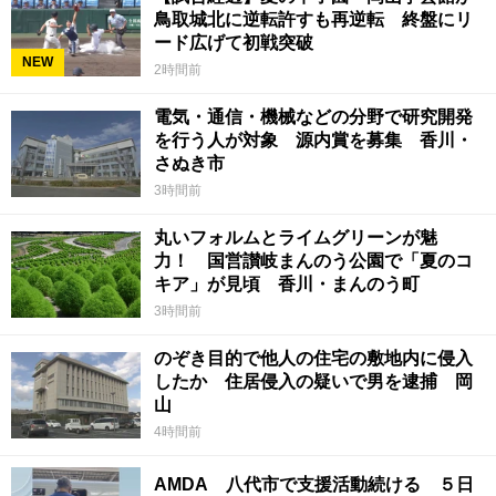
鳥取城北に逆転許すも再逆転 終盤にリ
ード広げて初戦突破
NEW
2時間前
電気・通信・機械などの分野で研究開発
を行う人が対象 源内賞を募集 香川・
さぬき市
3時間前
丸いフォルムとライムグリーンが魅
力！ 国営讃岐まんのう公園で「夏のコ
キア」が見頃 香川・まんのう町
3時間前
のぞき目的で他人の住宅の敷地内に侵入
したか 住居侵入の疑いで男を逮捕 岡
山
4時間前
AMDA 八代市で支援活動続ける ５日