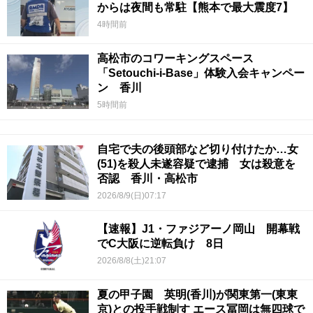
からは夜間も常駐【熊本で最大震度7】
4時間前
高松市のコワーキングスペース
「Setouchi-i-Base」体験入会キャンペー
ン 香川
5時間前
自宅で夫の後頭部など切り付けたか…女
(51)を殺人未遂容疑で逮捕 女は殺意を
否認 香川・高松市
2026/8/9(日)07:17
【速報】J1・ファジアーノ岡山 開幕戦
でC大阪に逆転負け 8日
2026/8/8(土)21:07
夏の甲子園 英明(香川)が関東第一(東東
京)との投手戦制す エース冨岡は無四球で