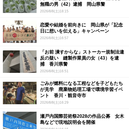
無職の男（42）逮捕 岡山県警
2026/8/8(土)18:15
恋愛や結婚を前向きに 岡山県が「記念
日に想いを伝える」キャンペーン
2026/8/8(土)16:57
「お前 潰すからな」ストーカー規制法違
反の疑い 縫製作業員の女（43）を逮
捕 香川県警
2026/8/8(土)16:51
ごみが燃料になる工程などを子どもたち
が見学 廃棄物処理工場で環境学習イベ
ント 香川・観音寺市
2026/8/8(土)16:29
瀬戸内国際芸術祭2028の作品公募 女木
島などで現地説明会を開催