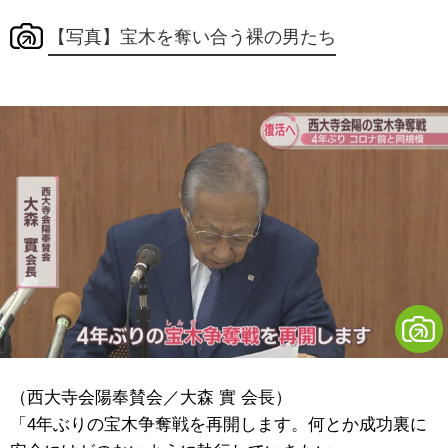
【写真】宝木を奪い合う裸の男たち
（西大寺会陽奉賛会／大森 實 会長）
「4年ぶりの宝木争奪戦を再開します。何とか成功裏に