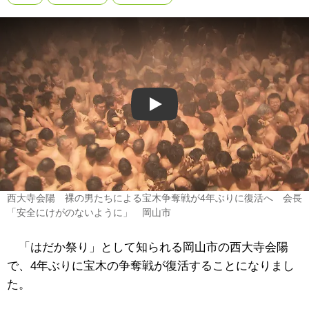
Play
西大寺会陽 裸の男たちによる宝木争奪戦が4年ぶりに復活へ 会長
「安全にけがのないように」 岡山市
「はだか祭り」として知られる岡山市の西大寺会陽
で、4年ぶりに宝木の争奪戦が復活することになりまし
た。