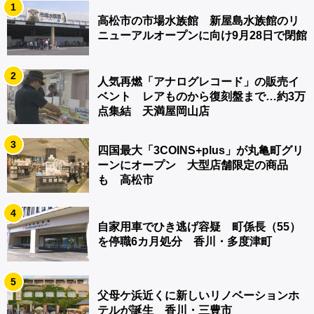
1
高松市の市場水族館 新屋島水族館のリ
ニューアルオープンに向け9月28日で閉館
2
人気再燃「アナログレコード」の販売イ
ベント レアものから復刻盤まで…約3万
点集結 天満屋岡山店
3
四国最大「3COINS+plus」が丸亀町グリ
ーンにオープン 大型店舗限定の商品
も 高松市
4
自家用車でひき逃げ容疑 町係長（55）
を停職6カ月処分 香川・多度津町
5
父母ケ浜近くに新しいリノベーションホ
テルが誕生 香川・三豊市