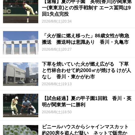
【速報】夏の甲子園 英明(香川)が関東第
一(東東京)との投手戦制す エース冨岡は9
回1失点完投
2026/8/8(土)20:34
「火が服に燃え移った」86歳女性が救急
搬送 搬送時は意識あり 香川・丸亀市
2026/8/8(土)20:27
下草を焼いていた火が燃え広がる 下草
と竹林合わせて約2000㎡が焼ける けが人
なし 香川・東かがわ市
2026/8/8(土)19:13
【試合経過】夏の甲子園1回戦 香川・英
明が関東第一に勝利
2026/8/8(土)18:50
ビニールハウスからシャインマスカット
約200房を盗んだ疑い ネットで販売か