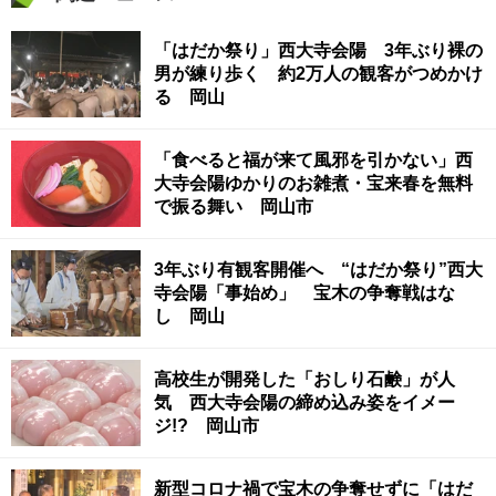
「はだか祭り」西大寺会陽 3年ぶり裸の
男が練り歩く 約2万人の観客がつめかけ
る 岡山
「食べると福が来て風邪を引かない」西
大寺会陽ゆかりのお雑煮・宝来春を無料
で振る舞い 岡山市
3年ぶり有観客開催へ “はだか祭り”西大
寺会陽「事始め」 宝木の争奪戦はな
し 岡山
高校生が開発した「おしり石鹸」が人
気 西大寺会陽の締め込み姿をイメー
ジ!? 岡山市
新型コロナ禍で宝木の争奪せずに「はだ