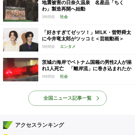
地震被害の日奈久温泉 名産品「ちく
わ」製造再開へ始動
社会
3時間前
「好きすぎてゼッツ！」M!LK・曽野舜太
に今井竜太郎がツッコミ＜芸能動画＞
エンタメ
5時間前
茨城の海岸でベトナム国籍の男性2人が溺
れ1人死亡 「離岸流」に巻き込まれたか
社会
5時間前
全国ニュース記事一覧
アクセスランキング