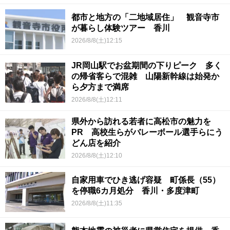
都市と地方の「二地域居住」 観音寺市
が暮らし体験ツアー 香川
2026/8/8(土)12:15
JR岡山駅でお盆期間の下りピーク 多く
の帰省客らで混雑 山陽新幹線は始発か
ら夕方まで満席
2026/8/8(土)12:11
県外から訪れる若者に高松市の魅力を
PR 高校生らがバレーボール選手らにう
どん店を紹介
2026/8/8(土)12:10
自家用車でひき逃げ容疑 町係長（55）
を停職6カ月処分 香川・多度津町
2026/8/8(土)11:35