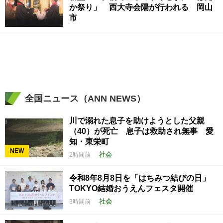
か祭り」 西大寺会陽が行われる 岡山
市
全国ニュース（ANN NEWS）
川で溺れた息子を助けようとした父親
（40）が死亡 息子は救助され無事 愛
知・東栄町
NEW
社会
2時間前
令和8年8月8日を「はちみつ結びの日」
TOKYO結婚おうえんフェスタ開催
社会
3時間前