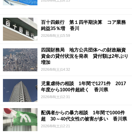
2026/8/8(土)16:15
百十四銀行 第１四半期決算 コア業務
純益35％増 香川
2026/8/8(土)15:59
四国財務局 地方公共団体への財政融資
資金の貸付状況を発表 貸付額は2年ぶり
増加
2026/8/8(土)14:32
児童虐待の相談 1年間で1271件 2017
年度から1000件超続く 香川県
2026/8/8(土)12:31
配偶者からの暴力相談 1年間で1000件
超 30～40代女性の被害が多い 香川県
2026/8/8(土)12:21