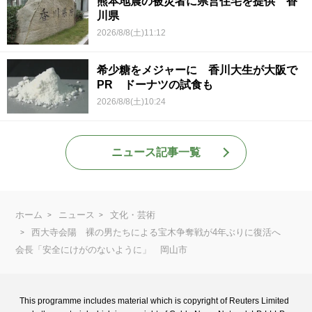
熊本地震の被災者に県営住宅を提供 香
川県
2026/8/8(土)11:12
希少糖をメジャーに 香川大生が大阪で
PR ドーナツの試食も
2026/8/8(土)10:24
ニュース記事一覧
ホーム
ニュース
文化・芸術
西大寺会陽 裸の男たちによる宝木争奪戦が4年ぶりに復活へ
会長「安全にけがのないように」 岡山市
This programme includes material which is copyright of Reuters Limited