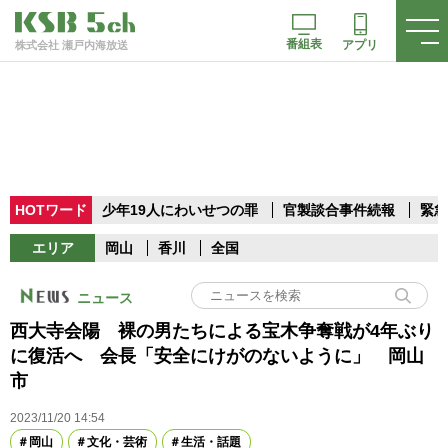
番組表
アプリ
株式会社 瀬戸内海放送
HOTワード
少年19人にわいせつの罪
官製談合事件続報
緊急
エリア
岡山
香川
全国
ニュース
西大寺会陽 裸の男たちによる宝木争奪戦が4年ぶり
に復活へ 会長「安全にけがのないように」 岡山
市
2023/11/20 14:54
岡山
文化・芸術
生活・話題