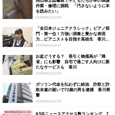
岡山県立図書館で子どもたちが本の保護
作業・修理に挑戦 「汚さないように本
を読みたい」
2026/8/5(水)19:58
「全日本ジュニアクラシック」ピアノ部
門・第一位！力強い演奏と豊かな表現
力…ピアニストを目指す高校生 香川
【青春のキセキ】
2026/8/5(水)19:14
お盆どうする？ 長引く物価高が「帰
省」にも影響 自宅で過ごす人向けに新
たなサービスも 香川
2026/8/5(水)19:06
ガソリン代金を払わずに給油 詐欺と詐
欺未遂の疑いで72歳の男を逮捕 香川県
警
2026/8/5(水)18:59
KSBニュースアクセス数ランキング 7