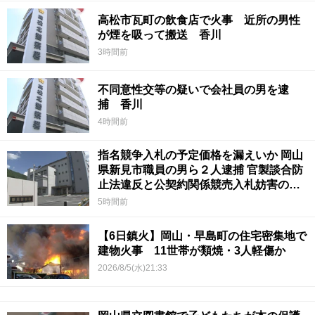
高松市瓦町の飲食店で火事 近所の男性
が煙を吸って搬送 香川
3時間前
不同意性交等の疑いで会社員の男を逮
捕 香川
4時間前
指名競争入札の予定価格を漏えいか 岡山
県新見市職員の男ら２人逮捕 官製談合防
止法違反と公契約関係競売入札妨害の疑
い
5時間前
【6日鎮火】岡山・早島町の住宅密集地で
建物火事 11世帯が類焼・3人軽傷か
2026/8/5(水)21:33