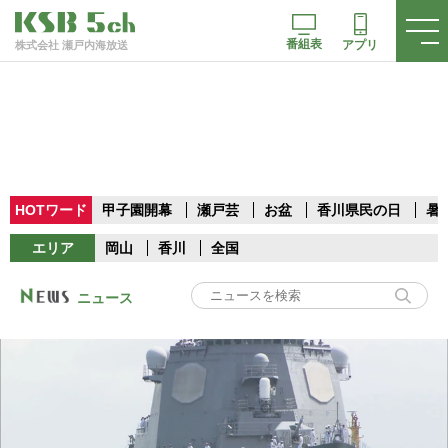
番組表
アプリ
株式会社 瀬戸内海放送
HOTワード
甲子園開幕
瀬戸芸
お盆
香川県民の日
暑
エリア
岡山
香川
全国
ニュース