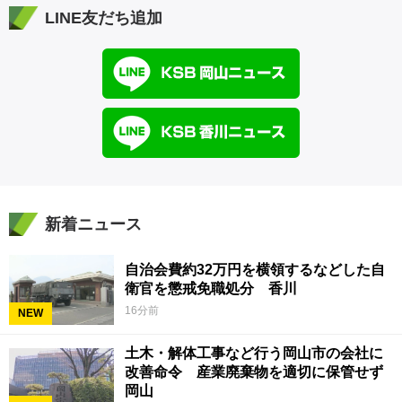
LINE友だち追加
新着ニュース
自治会費約32万円を横領するなどした自
衛官を懲戒免職処分 香川
16分前
NEW
土木・解体工事など行う岡山市の会社に
改善命令 産業廃棄物を適切に保管せず
岡山