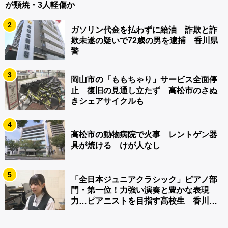
が類焼・3人軽傷か
2
ガソリン代金を払わずに給油 詐欺と詐
欺未遂の疑いで72歳の男を逮捕 香川県
警
3
岡山市の「ももちゃり」サービス全面停
止 復旧の見通し立たず 高松市のさぬ
きシェアサイクルも
4
高松市の動物病院で火事 レントゲン器
具が焼ける けが人なし
5
「全日本ジュニアクラシック」ピアノ部
門・第一位！力強い演奏と豊かな表現
力…ピアニストを目指す高校生 香川
【青春のキセキ】