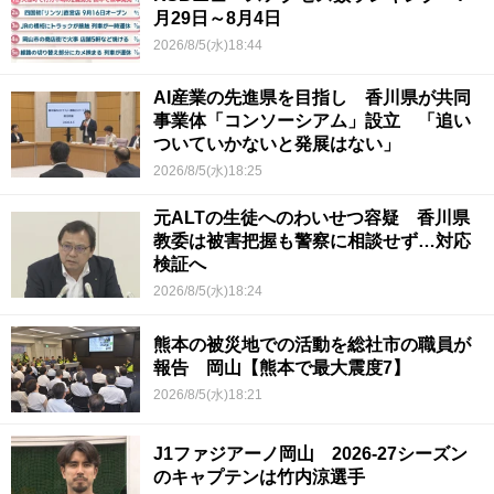
月29日～8月4日
2026/8/5(水)18:44
AI産業の先進県を目指し 香川県が共同
事業体「コンソーシアム」設立 「追い
ついていかないと発展はない」
2026/8/5(水)18:25
元ALTの生徒へのわいせつ容疑 香川県
教委は被害把握も警察に相談せず…対応
検証へ
2026/8/5(水)18:24
熊本の被災地での活動を総社市の職員が
報告 岡山【熊本で最大震度7】
2026/8/5(水)18:21
J1ファジアーノ岡山 2026-27シーズン
のキャプテンは竹内涼選手