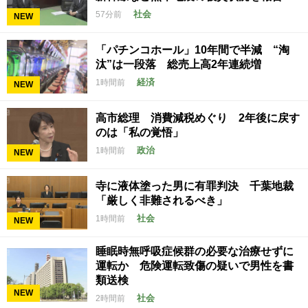
社会
57分前
NEW
「パチンコホール」10年間で半減 “淘
汰”は一段落 総売上高2年連続増
経済
1時間前
NEW
高市総理 消費減税めぐり 2年後に戻す
のは「私の覚悟」
政治
1時間前
NEW
寺に液体塗った男に有罪判決 千葉地裁
「厳しく非難されるべき」
社会
1時間前
NEW
睡眠時無呼吸症候群の必要な治療せずに
運転か 危険運転致傷の疑いで男性を書
類送検
NEW
社会
2時間前