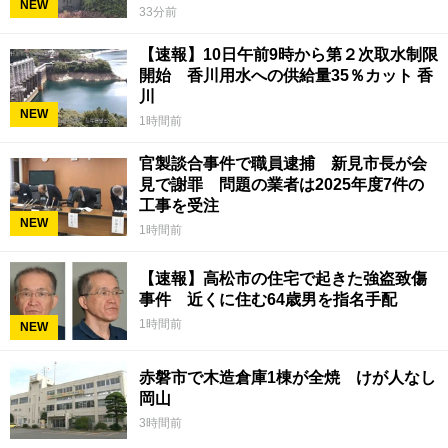
NEW
33分前
【速報】10日午前9時から第２次取水制限
開始 香川用水への供給量35％カット 香
川
NEW
1時間前
官製談合事件で職員逮捕 新見市長が会
見で謝罪 問題の業者は2025年度7件の
工事を受注
NEW
1時間前
【速報】高松市の住宅で起きた強盗致傷
事件 近くに住む64歳男を指名手配
1時間前
NEW
赤磐市で木造倉庫1棟が全焼 けが人なし
岡山
3時間前