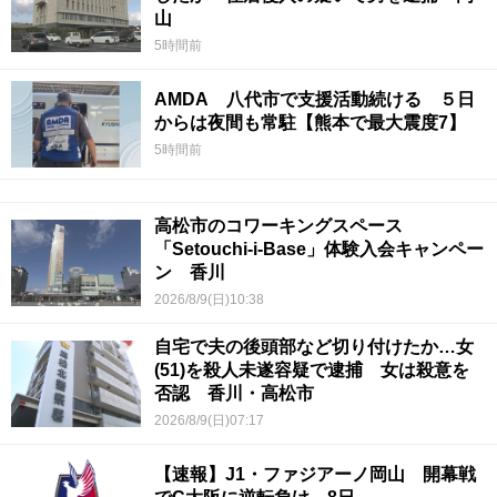
山
5時間前
AMDA 八代市で支援活動続ける ５日
からは夜間も常駐【熊本で最大震度7】
5時間前
高松市のコワーキングスペース
「Setouchi-i-Base」体験入会キャンペー
ン 香川
2026/8/9(日)10:38
自宅で夫の後頭部など切り付けたか…女
(51)を殺人未遂容疑で逮捕 女は殺意を
否認 香川・高松市
2026/8/9(日)07:17
【速報】J1・ファジアーノ岡山 開幕戦