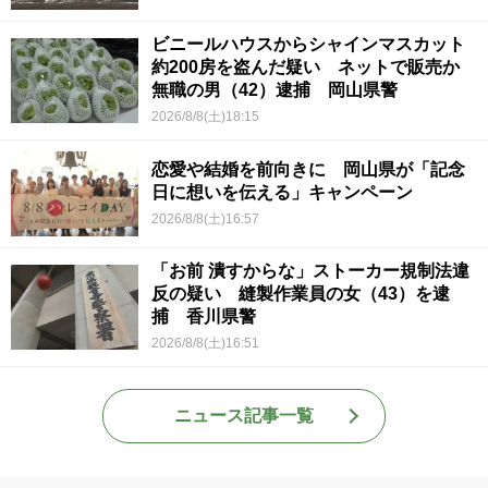
ビニールハウスからシャインマスカット
約200房を盗んだ疑い ネットで販売か
無職の男（42）逮捕 岡山県警
2026/8/8(土)18:15
恋愛や結婚を前向きに 岡山県が「記念
日に想いを伝える」キャンペーン
2026/8/8(土)16:57
「お前 潰すからな」ストーカー規制法違
反の疑い 縫製作業員の女（43）を逮
捕 香川県警
2026/8/8(土)16:51
ニュース記事一覧