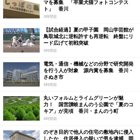
マを募集 「卒業犬猫フォトコンテス
ト」 香川
3時間前
【試合経過】夏の甲子園 岡山学芸館が
鳥取城北に逆転許すも再逆転 終盤にリ
ード広げて初戦突破
4時間前
電気・通信・機械などの分野で研究開発
を行う人が対象 源内賞を募集 香川・
さぬき市
4時間前
丸いフォルムとライムグリーンが魅
力！ 国営讃岐まんのう公園で「夏のコ
キア」が見頃 香川・まんのう町
4時間前
のぞき目的で他人の住宅の敷地内に侵入
したか 住居侵入の疑いで男を逮捕 岡