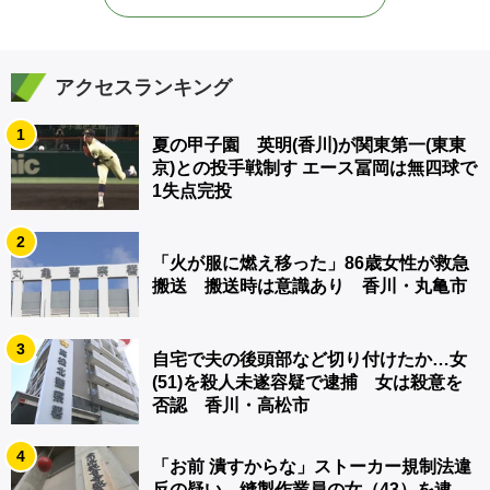
アクセスランキング
1
夏の甲子園 英明(香川)が関東第一(東東
京)との投手戦制す エース冨岡は無四球で
1失点完投
2
「火が服に燃え移った」86歳女性が救急
搬送 搬送時は意識あり 香川・丸亀市
3
自宅で夫の後頭部など切り付けたか…女
(51)を殺人未遂容疑で逮捕 女は殺意を
否認 香川・高松市
4
「お前 潰すからな」ストーカー規制法違
反の疑い 縫製作業員の女（43）を逮