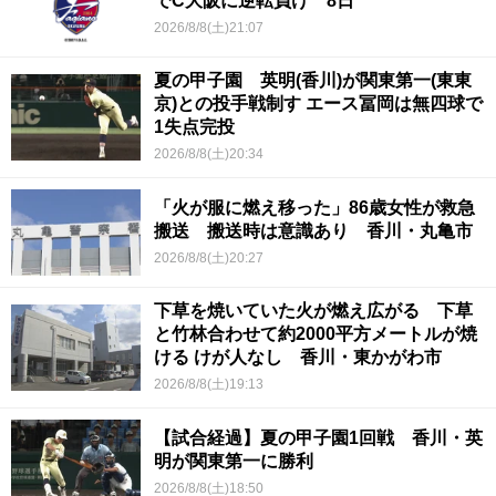
でC大阪に逆転負け 8日
2026/8/8(土)21:07
夏の甲子園 英明(香川)が関東第一(東東
京)との投手戦制す エース冨岡は無四球で
1失点完投
2026/8/8(土)20:34
「火が服に燃え移った」86歳女性が救急
搬送 搬送時は意識あり 香川・丸亀市
2026/8/8(土)20:27
下草を焼いていた火が燃え広がる 下草
と竹林合わせて約2000平方メートルが焼
ける けが人なし 香川・東かがわ市
2026/8/8(土)19:13
【試合経過】夏の甲子園1回戦 香川・英
明が関東第一に勝利
2026/8/8(土)18:50