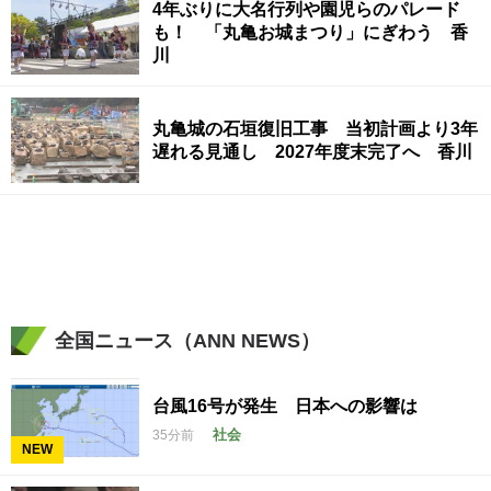
4年ぶりに大名行列や園児らのパレード
も！ 「丸亀お城まつり」にぎわう 香
川
丸亀城の石垣復旧工事 当初計画より3年
遅れる見通し 2027年度末完了へ 香川
全国ニュース（ANN NEWS）
台風16号が発生 日本への影響は
社会
35分前
NEW