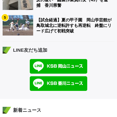
捕 香川県警
5
【試合経過】夏の甲子園 岡山学芸館が
鳥取城北に逆転許すも再逆転 終盤にリ
ード広げて初戦突破
LINE友だち追加
新着ニュース