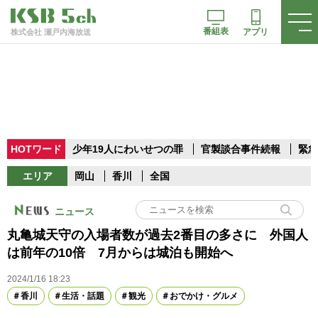
番組表
アプリ
株式会社 瀬戸内海放送
HOTワード
少年19人にわいせつの罪
官製談合事件続報
緊急
エリア
岡山
香川
全国
ニュース
丸亀城天守の入場者数が過去2番目の多さに 外国人
は前年の10倍 7月からは城泊も開始へ
2024/1/16 18:23
香川
生活・話題
観光
おでかけ・グルメ