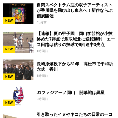
自閉スペクトラム症の双子アーティスト
が香川県を飛び出し東京へ！新作ならぶ
個展開催
NEW
45分前
【速報】夏の甲子園 岡山学芸館が小技
絡めた7得点で鳥取城北に逆転勝利 エー
ス田路は粘りの投球で9回途中3失点
NEW
1時間前
長崎原爆投下から81年 高松市で平和祈
念式 香川
1時間前
NEW
J1ファジアーノ岡山 開幕戦は黒星
2時間前
NEW
引き取ったイヌやネコたちの日常の一コ