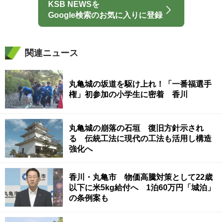
KSB NEWSを
Google検索のお気に入りに登録
関連ニュース
丸亀城の坂道を駆け上れ！「一番福選手
権」初参加の小学生に密着 香川
丸亀城の崩落の石垣 復旧方針示され
る 伝統工法に現代の工法も活用し構造
強化へ
香川・丸亀市 物価高騰対策として22歳
以下に米5kg給付へ 1泊60万円「城泊」
の条例案も