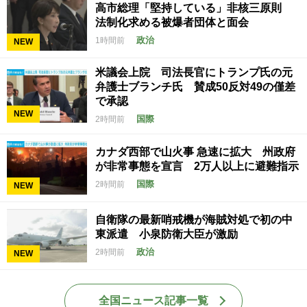
高市総理「堅持している」非核三原則
法制化求める被爆者団体と面会
政治
1時間前
NEW
米議会上院 司法長官にトランプ氏の元
弁護士ブランチ氏 賛成50反対49の僅差
で承認
NEW
国際
2時間前
カナダ西部で山火事 急速に拡大 州政府
が非常事態を宣言 2万人以上に避難指示
国際
2時間前
NEW
自衛隊の最新哨戒機が海賊対処で初の中
東派遣 小泉防衛大臣が激励
政治
2時間前
NEW
全国ニュース記事一覧