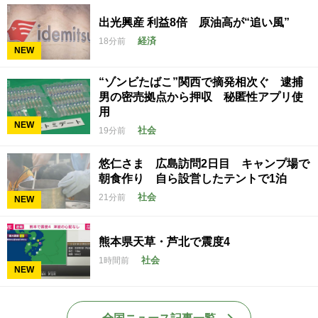
出光興産 利益8倍 原油高が“追い風”
経済
18分前
NEW
“ゾンビたばこ”関西で摘発相次ぐ 逮捕
男の密売拠点から押収 秘匿性アプリ使
用
NEW
社会
19分前
悠仁さま 広島訪問2日目 キャンプ場で
朝食作り 自ら設営したテントで1泊
社会
21分前
NEW
熊本県天草・芦北で震度4
社会
1時間前
NEW