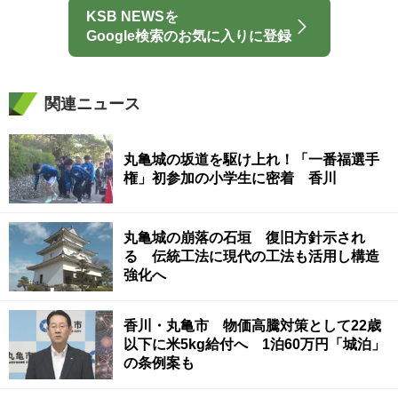
KSB NEWSを
Google検索のお気に入りに登録
関連ニュース
丸亀城の坂道を駆け上れ！「一番福選手
権」初参加の小学生に密着 香川
丸亀城の崩落の石垣 復旧方針示され
る 伝統工法に現代の工法も活用し構造
強化へ
香川・丸亀市 物価高騰対策として22歳
以下に米5kg給付へ 1泊60万円「城泊」
の条例案も