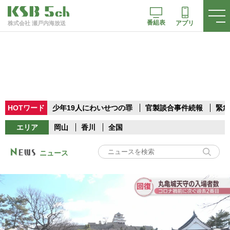
番組表
アプリ
株式会社 瀬戸内海放送
HOTワード
少年19人にわいせつの罪
官製談合事件続報
緊急
エリア
岡山
香川
全国
ニュース