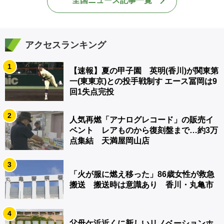
全国ニュース記事一覧
アクセスランキング
1
【速報】夏の甲子園 英明(香川)が関東第
一(東東京)との投手戦制す エース冨岡は9
回1失点完投
2
人気再燃「アナログレコード」の販売イ
ベント レアものから復刻盤まで…約3万
点集結 天満屋岡山店
3
「火が服に燃え移った」86歳女性が救急
搬送 搬送時は意識あり 香川・丸亀市
4
父母ケ浜近くに新しいリノベーションホ