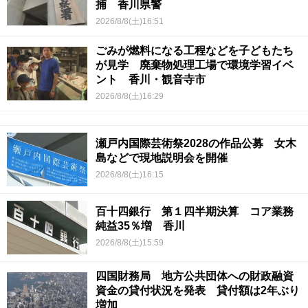
捕 香川県警
2026/8/8(土)16:51
ごみが燃料になる工程などを子どもたち
が見学 廃棄物処理工場で環境学習イベ
ント 香川・観音寺市
2026/8/8(土)16:29
瀬戸内国際芸術祭2028の作品公募 女木
島などで現地説明会を開催
2026/8/8(土)16:15
百十四銀行 第１四半期決算 コア業務
純益35％増 香川
2026/8/8(土)15:59
四国財務局 地方公共団体への財政融資
資金の貸付状況を発表 貸付額は2年ぶり
増加