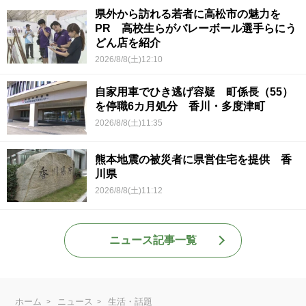
県外から訪れる若者に高松市の魅力を
PR 高校生らがバレーボール選手らにう
どん店を紹介
2026/8/8(土)12:10
自家用車でひき逃げ容疑 町係長（55）
を停職6カ月処分 香川・多度津町
2026/8/8(土)11:35
熊本地震の被災者に県営住宅を提供 香
川県
2026/8/8(土)11:12
ニュース記事一覧
ホーム
ニュース
生活・話題