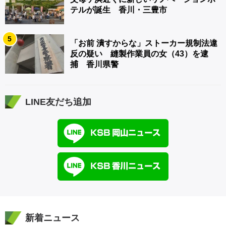
テルが誕生 香川・三豊市
5
「お前 潰すからな」ストーカー規制法違
反の疑い 縫製作業員の女（43）を逮
捕 香川県警
LINE友だち追加
新着ニュース