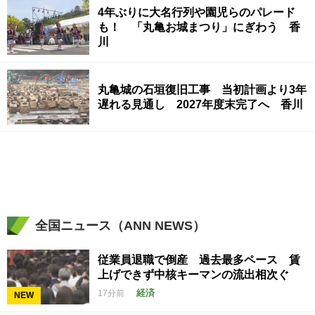
4年ぶりに大名行列や園児らのパレード
も！ 「丸亀お城まつり」にぎわう 香
川
丸亀城の石垣復旧工事 当初計画より3年
遅れる見通し 2027年度末完了へ 香川
全国ニュース（ANN NEWS）
従業員退職で倒産 過去最多ペース 賃
上げできず中核キーマンの流出相次ぐ
経済
17分前
NEW