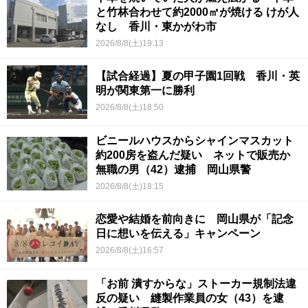
と竹林合わせて約2000㎡が焼ける けが人
なし 香川・東かがわ市
2026/8/8(土)19:13
【試合経過】夏の甲子園1回戦 香川・英
明が関東第一に勝利
2026/8/8(土)18:50
ビニールハウスからシャインマスカット
約200房を盗んだ疑い ネットで販売か
無職の男（42）逮捕 岡山県警
2026/8/8(土)18:15
恋愛や結婚を前向きに 岡山県が「記念
日に想いを伝える」キャンペーン
2026/8/8(土)16:57
「お前 潰すからな」ストーカー規制法違
反の疑い 縫製作業員の女（43）を逮