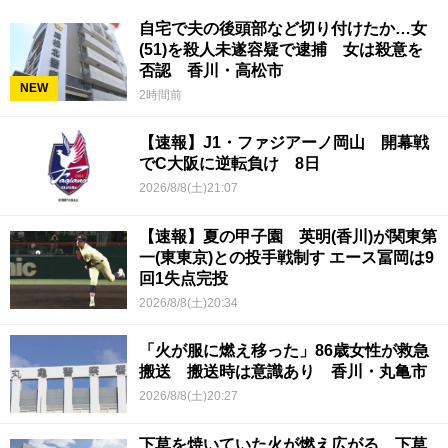
自宅で夫の後頭部など切り付けたか…女
(51)を殺人未遂容疑で逮捕 女は殺意を
否認 香川・高松市
NEW
2時間前
【速報】J1・ファジアーノ岡山 開幕戦
でC大阪に逆転負け 8日
2026/8/8(土)21:07
【速報】夏の甲子園 英明(香川)が関東第
一(東東京)との投手戦制す エース冨岡は9
回1失点完投
2026/8/8(土)20:34
「火が服に燃え移った」86歳女性が救急
搬送 搬送時は意識あり 香川・丸亀市
2026/8/8(土)20:27
下草を焼いていた火が燃え広がる 下草