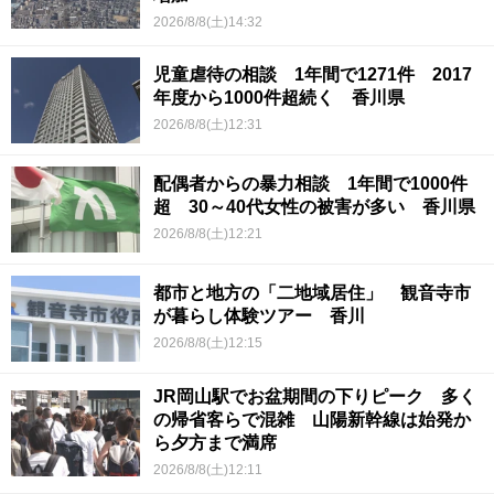
2026/8/8(土)14:32
児童虐待の相談 1年間で1271件 2017
年度から1000件超続く 香川県
2026/8/8(土)12:31
配偶者からの暴力相談 1年間で1000件
超 30～40代女性の被害が多い 香川県
2026/8/8(土)12:21
都市と地方の「二地域居住」 観音寺市
が暮らし体験ツアー 香川
2026/8/8(土)12:15
JR岡山駅でお盆期間の下りピーク 多く
の帰省客らで混雑 山陽新幹線は始発か
ら夕方まで満席
2026/8/8(土)12:11