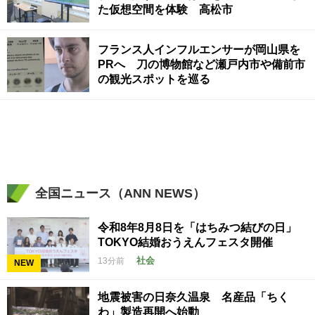
た仮想空間を体験 高松市
フランス人インフルエンサーが岡山県を
PRへ 刀の博物館など瀬戸内市や備前市
の観光スポットを巡る
全国ニュース（ANN NEWS）
令和8年8月8日を「はちみつ結びの日」
TOKYO結婚おうえんフェスタ開催
社会
13分前
NEW
地震被害の日奈久温泉 名産品「ちく
わ」製造再開へ始動