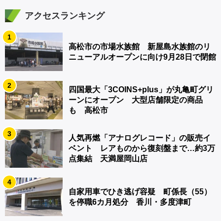
アクセスランキング
1
高松市の市場水族館 新屋島水族館のリ
ニューアルオープンに向け9月28日で閉館
2
四国最大「3COINS+plus」が丸亀町グリ
ーンにオープン 大型店舗限定の商品
も 高松市
3
人気再燃「アナログレコード」の販売イ
ベント レアものから復刻盤まで…約3万
点集結 天満屋岡山店
4
自家用車でひき逃げ容疑 町係長（55）
を停職6カ月処分 香川・多度津町