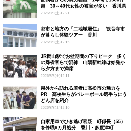
超 30～40代女性の被害が多い 香川県
2026/8/8(土)12:21
都市と地方の「二地域居住」 観音寺市
が暮らし体験ツアー 香川
2026/8/8(土)12:15
JR岡山駅でお盆期間の下りピーク 多く
の帰省客らで混雑 山陽新幹線は始発か
ら夕方まで満席
2026/8/8(土)12:11
県外から訪れる若者に高松市の魅力を
PR 高校生らがバレーボール選手らにう
どん店を紹介
2026/8/8(土)12:10
自家用車でひき逃げ容疑 町係長（55）
を停職6カ月処分 香川・多度津町