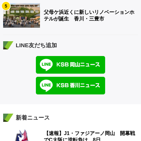
5
父母ケ浜近くに新しいリノベーションホ
テルが誕生 香川・三豊市
LINE友だち追加
新着ニュース
【速報】J1・ファジアーノ岡山 開幕戦
でC大阪に逆転負け 8日