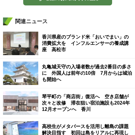
関連ニュース
香川県産のブランド米「おいでまい」の
消費拡大を インフルエンサーの養成講
座 高松市
丸亀城天守の入場者数が過去2番目の多さ
に 外国人は前年の10倍 7月からは城泊
も開始へ
琴平町の「商店街」復活へ 空き店舗が
次々と改修 滞在狙い宿泊施設も2024年
12月オープンへ 香川
高校生がメタバースを活用し離島の課題
解決目指す 初回は島をリアルに再現し