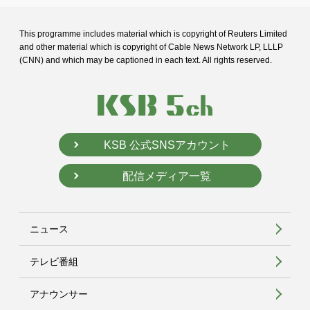
This programme includes material which is copyright of Reuters Limited
and
other material which is copyright of Cable News Network LP, LLLP
(CNN) and
which may be captioned in each text. All rights reserved.
KSB 公式SNSアカウント
配信メディア一覧
ニュース
テレビ番組
アナウンサー