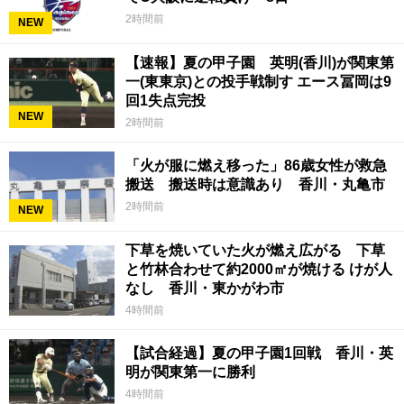
2時間前
NEW
【速報】夏の甲子園 英明(香川)が関東第
一(東東京)との投手戦制す エース冨岡は9
回1失点完投
NEW
2時間前
「火が服に燃え移った」86歳女性が救急
搬送 搬送時は意識あり 香川・丸亀市
2時間前
NEW
下草を焼いていた火が燃え広がる 下草
と竹林合わせて約2000㎡が焼ける けが人
なし 香川・東かがわ市
4時間前
【試合経過】夏の甲子園1回戦 香川・英
明が関東第一に勝利
4時間前