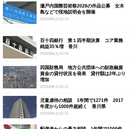
瀬戸内国際芸術祭2028の作品公募 女木
島などで現地説明会を開催
2026/8/8(土)16:15
百十四銀行 第１四半期決算 コア業務
純益35％増 香川
2026/8/8(土)15:59
四国財務局 地方公共団体への財政融資
資金の貸付状況を発表 貸付額は2年ぶり
増加
2026/8/8(土)14:32
児童虐待の相談 1年間で1271件 2017
年度から1000件超続く 香川県
2026/8/8(土)12:31
配偶者からの暴力相談 1年間で1000件