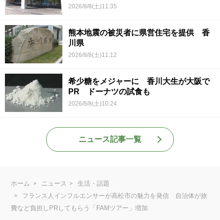
2026/8/8(土)11:35
熊本地震の被災者に県営住宅を提供 香
川県
2026/8/8(土)11:12
希少糖をメジャーに 香川大生が大阪で
PR ドーナツの試食も
2026/8/8(土)10:24
ニュース記事一覧
ホーム
ニュース
生活・話題
フランス人インフルエンサーが高松市の魅力を発信 自治体が旅
費など負担しPRしてもらう「FAMツアー」増加