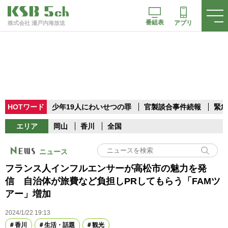
番組表
アプリ
株式会社 瀬戸内海放送
HOTワード
少年19人にわいせつの罪
官製談合事件続報
緊急
エリア
岡山
香川
全国
ニュース
フランス人インフルエンサーが高松市の魅力を発
信 自治体が旅費など負担しPRしてもらう「FAMツ
アー」増加
2024/1/22 19:13
香川
生活・話題
観光