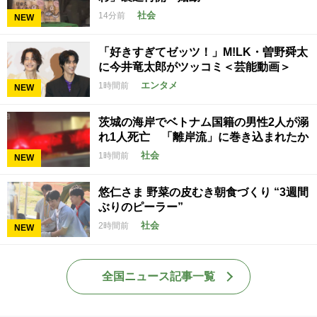
社会
14分前
NEW
「好きすぎてゼッツ！」M!LK・曽野舜太
に今井竜太郎がツッコミ＜芸能動画＞
エンタメ
1時間前
NEW
茨城の海岸でベトナム国籍の男性2人が溺
れ1人死亡 「離岸流」に巻き込まれたか
社会
1時間前
NEW
悠仁さま 野菜の皮むき朝食づくり “3週間
ぶりのピーラー”
社会
2時間前
NEW
全国ニュース記事一覧