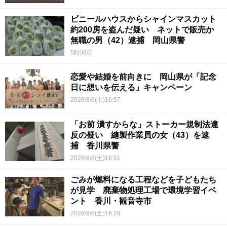
ビニールハウスからシャインマスカット
約200房を盗んだ疑い ネットで販売か
無職の男（42）逮捕 岡山県警
5時間前
恋愛や結婚を前向きに 岡山県が「記念
日に想いを伝える」キャンペーン
2026/8/8(土)16:57
「お前 潰すからな」ストーカー規制法違
反の疑い 縫製作業員の女（43）を逮
捕 香川県警
2026/8/8(土)16:51
ごみが燃料になる工程などを子どもたち
が見学 廃棄物処理工場で環境学習イベ
ント 香川・観音寺市
2026/8/8(土)16:29