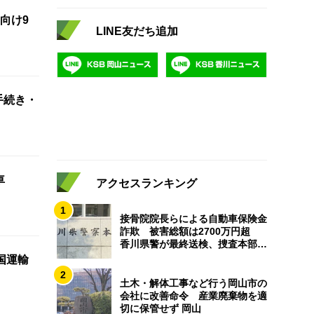
向け9
LINE友だち追加
手続き・
車
アクセスランキング
1
接骨院院長らによる自動車保険金
詐欺 被害総額は2700万円超
香川県警が最終送検、捜査本部解
散
国運輸
2
土木・解体工事など行う岡山市の
会社に改善命令 産業廃棄物を適
切に保管せず 岡山