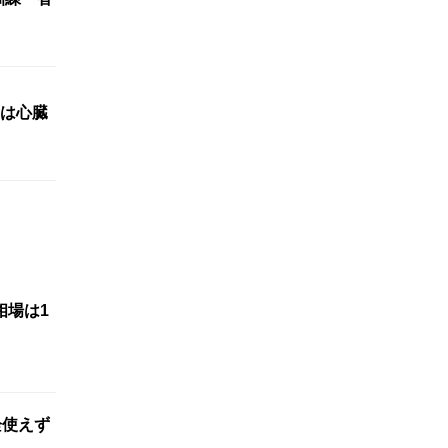
は心臓
相場は1
栓使えず