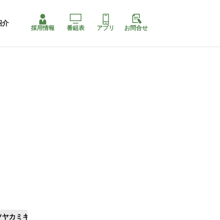
紹介
採用情報
番組表
アプリ
お問合せ
ツヤカミキリ
ももちゃり停止