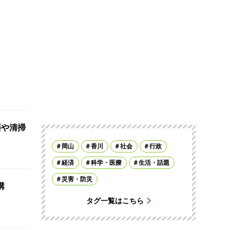
繕や清掃
岡山
香川
社会
行政
経済
科学・医療
生活・話題
災害・防災
講
タグ一覧はこちら