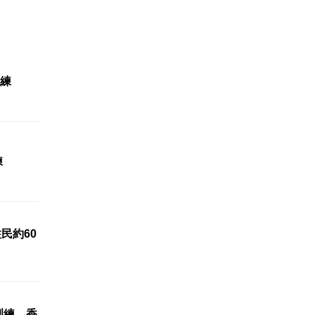
練
練
民約60
訓練 香