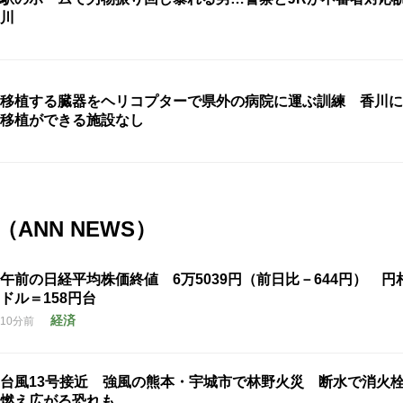
川
移植する臓器をヘリコプターで県外の病院に運ぶ訓練 香川に
移植ができる施設なし
ANN NEWS）
午前の日経平均株価終値 6万5039円（前日比－644円） 円
ドル＝158円台
経済
10分前
台風13号接近 強風の熊本・宇城市で林野火災 断水で消火
燃え広がる恐れも