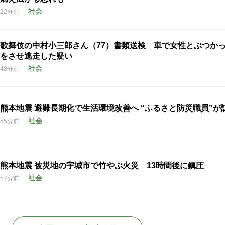
社会
22分前
歌舞伎の中村小三郎さん（77）書類送検 車で女性とぶつか
をさせ逃走した疑い
社会
48分前
熊本地震 避難長期化で生活環境改善へ “ふるさと防災職員”が
社会
55分前
熊本地震 被災地の宇城市で竹やぶ火災 13時間後に鎮圧
社会
57分前