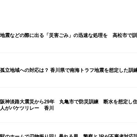
地震などの際に出る「災害ごみ」の迅速な処理を 高松市で訓
孤立地域への対応は？ 香川県で南海トラフ地震を想定した訓
阪神淡路大震災から29年 丸亀市で防災訓練 断水を想定し住
人がバケツリレー 香川
駅のホームで刃物振り回し暴れる男…警察とJRが不審者対応