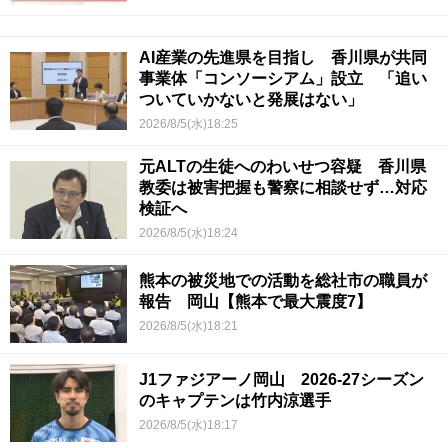
AI産業の先進県を目指し 香川県が共同
事業体「コンソーシアム」設立 「追い
ついていかないと発展はない」
2026/8/5(水)18:25
元ALTの生徒へのわいせつ容疑 香川県
教委は被害把握も警察に相談せず…対応
検証へ
2026/8/5(水)18:24
熊本の被災地での活動を総社市の職員が
報告 岡山【熊本で最大震度7】
2026/8/5(水)18:21
J1ファジアーノ岡山 2026-27シーズン
のキャプテンは竹内涼選手
2026/8/5(水)18:17