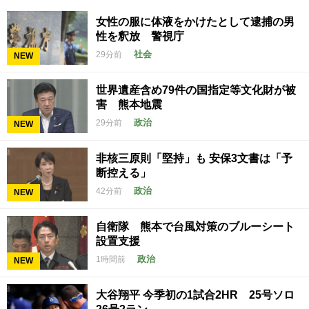
女性の服に体液をかけたとして逮捕の男
性を釈放 警視庁
社会
29分前
NEW
世界遺産含め79件の国指定等文化財が被
害 熊本地震
政治
29分前
NEW
非核三原則「堅持」も 安保3文書は「予
断控える」
政治
42分前
NEW
自衛隊 熊本で台風対策のブルーシート
設置支援
政治
1時間前
NEW
大谷翔平 今季初の1試合2HR 25号ソロ