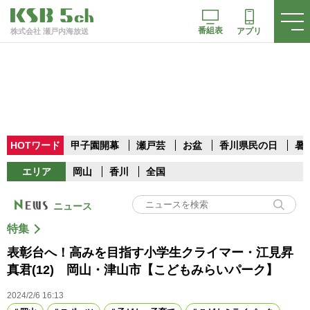
番組表
アプリ
株式会社 瀬戸内海放送
HOTワード
甲子園開幕
瀬戸芸
お盆
香川県民の日
暑
エリア
岡山
香川
全国
ニュース
特集
表彰台へ！高みを目指す小学生クライマー・江見昇
真君(12) 岡山・津山市【こどもみらいパーク】
2024/2/6 16:13