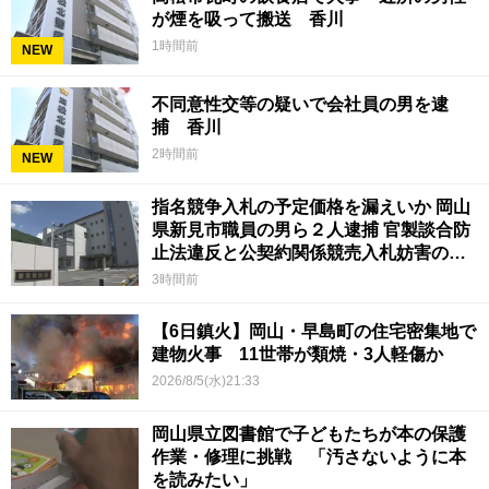
が煙を吸って搬送 香川
1時間前
NEW
不同意性交等の疑いで会社員の男を逮
捕 香川
2時間前
NEW
指名競争入札の予定価格を漏えいか 岡山
県新見市職員の男ら２人逮捕 官製談合防
止法違反と公契約関係競売入札妨害の疑
い
3時間前
【6日鎮火】岡山・早島町の住宅密集地で
建物火事 11世帯が類焼・3人軽傷か
2026/8/5(水)21:33
岡山県立図書館で子どもたちが本の保護
作業・修理に挑戦 「汚さないように本
を読みたい」