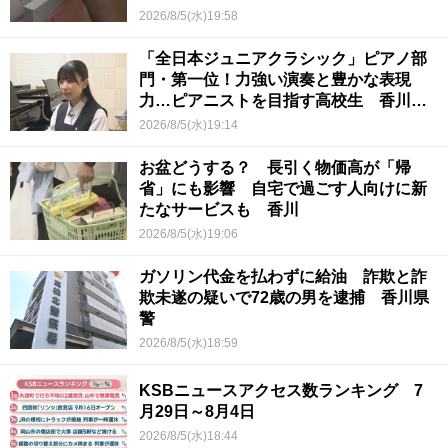
2026/8/5(水)19:58
「全日本ジュニアクラシック」ピアノ部
門・第一位！力強い演奏と豊かな表現
力…ピアニストを目指す高校生 香川
【青春のキセキ】
2026/8/5(水)19:14
お盆どうする？ 長引く物価高が「帰
省」にも影響 自宅で過ごす人向けに新
たなサービスも 香川
2026/8/5(水)19:06
ガソリン代金を払わずに給油 詐欺と詐
欺未遂の疑いで72歳の男を逮捕 香川県
警
2026/8/5(水)18:59
KSBニュースアクセス数ランキング 7
月29日～8月4日
2026/8/5(水)18:44