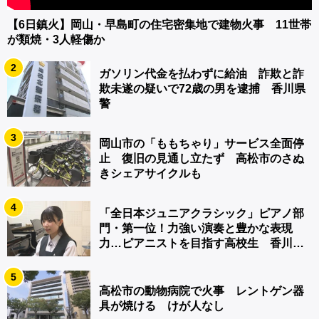
【6日鎮火】岡山・早島町の住宅密集地で建物火事 11世帯
が類焼・3人軽傷か
2
ガソリン代金を払わずに給油 詐欺と詐
欺未遂の疑いで72歳の男を逮捕 香川県
警
3
岡山市の「ももちゃり」サービス全面停
止 復旧の見通し立たず 高松市のさぬ
きシェアサイクルも
4
「全日本ジュニアクラシック」ピアノ部
門・第一位！力強い演奏と豊かな表現
力…ピアニストを目指す高校生 香川
【青春のキセキ】
5
高松市の動物病院で火事 レントゲン器
具が焼ける けが人なし