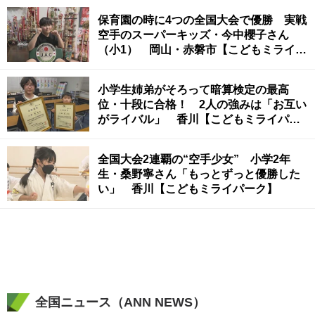
保育園の時に4つの全国大会で優勝 実戦
空手のスーパーキッズ・今中櫻子さん
（小1） 岡山・赤磐市【こどもミライパ
ーク】
小学生姉弟がそろって暗算検定の最高
位・十段に合格！ 2人の強みは「お互い
がライバル」 香川【こどもミライパー
ク】
全国大会2連覇の“空手少女” 小学2年
生・桑野寧さん「もっとずっと優勝した
い」 香川【こどもミライパーク】
全国ニュース（ANN NEWS）