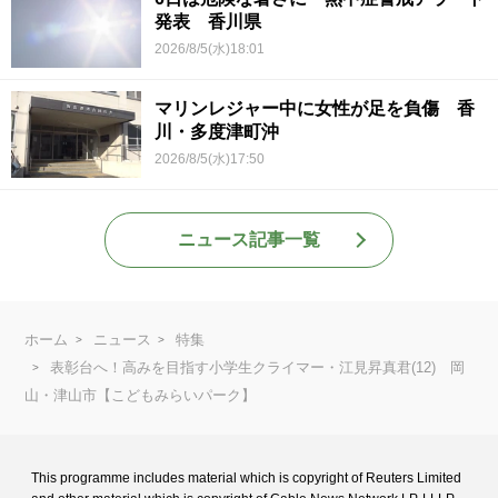
発表 香川県
2026/8/5(水)18:01
マリンレジャー中に女性が足を負傷 香
川・多度津町沖
2026/8/5(水)17:50
ニュース記事一覧
ホーム
ニュース
特集
表彰台へ！高みを目指す小学生クライマー・江見昇真君(12) 岡
山・津山市【こどもみらいパーク】
This programme includes material which is copyright of Reuters Limited