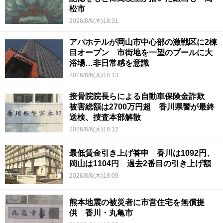
松市
2026/8/6(木)18:31
アパホテルが岡山市中心部の激戦区に2棟
目オープン 市街地を一望のプールに大
浴場…非日常感を意識
2026/8/6(木)18:13
接骨院院長らによる自動車保険金詐欺
被害総額は2700万円超 香川県警が最終
送検、捜査本部解散
2026/8/6(木)18:12
最低賃金引き上げ答申 香川は1092円、
岡山は1104円 過去2番目の引き上げ額
2026/8/6(木)18:09
熊本地震の被災者に市営住宅を無償提
供 香川・丸亀市