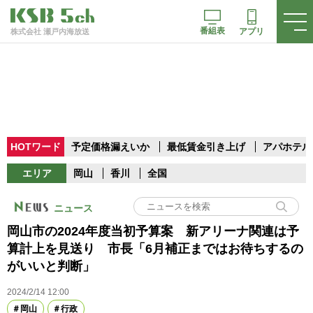
番組表
アプリ
株式会社 瀬戸内海放送
HOTワード
予定価格漏えいか
最低賃金引き上げ
アパホテル
エリア
岡山
香川
全国
ニュース
岡山市の2024年度当初予算案 新アリーナ関連は予
算計上を見送り 市長「6月補正まではお待ちするの
がいいと判断」
2024/2/14 12:00
岡山
行政