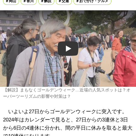
岡山
香川
解説
交通
おでかけ・グルメ
Play
【解説】まもなくゴールデンウィーク…近場の人気スポットは？オ
ーバーツーリズムの影響や対策は？
いよいよ27日からゴールデンウィークに突入です。
2024年はカレンダーで見ると、27日からの3連休と3日
から6日の4連休に分かれ、間の平日に休みを取ると最大