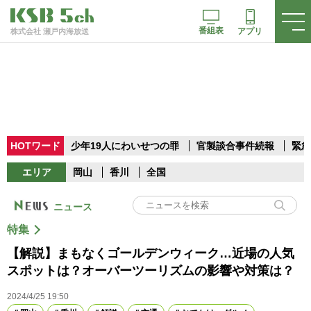
番組表
アプリ
株式会社 瀬戸内海放送
HOTワード
少年19人にわいせつの罪
官製談合事件続報
緊急
エリア
岡山
香川
全国
ニュース
特集
【解説】まもなくゴールデンウィーク…近場の人気
スポットは？オーバーツーリズムの影響や対策は？
2024/4/25 19:50