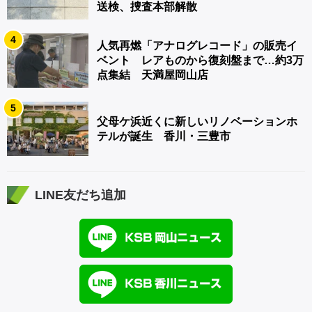
送検、捜査本部解散
4
人気再燃「アナログレコード」の販売イ
ベント レアものから復刻盤まで…約3万
点集結 天満屋岡山店
5
父母ケ浜近くに新しいリノベーションホ
テルが誕生 香川・三豊市
LINE友だち追加