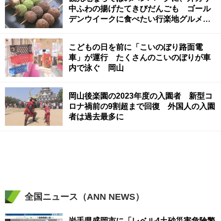
中ふわの揚げたてきびだんごも ゴール
デンウイークに食べたい行楽地グルメ
【ほっとマルシェ】
こどもの日を前に「こいのぼり路面電
車」が運行 たくさんのこいのぼりが車
内で泳ぐ 岡山
岡山後楽園の2023年度の入園者 新型コ
ロナ禍前の9割超まで回復 外国人の入園
者は過去最多に
全国ニュース（ANN NEWS）
岩手県盛岡市に「レベル4土砂災害危険警