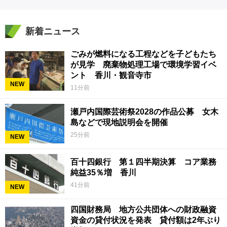
新着ニュース
ごみが燃料になる工程などを子どもたち
が見学 廃棄物処理工場で環境学習イベ
ント 香川・観音寺市
NEW
11分前
瀬戸内国際芸術祭2028の作品公募 女木
島などで現地説明会を開催
25分前
NEW
百十四銀行 第１四半期決算 コア業務
純益35％増 香川
41分前
NEW
四国財務局 地方公共団体への財政融資
資金の貸付状況を発表 貸付額は2年ぶり