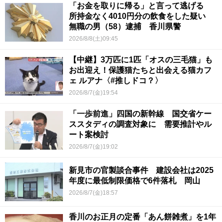
「お金を取りに帰る」と言って逃げる
所持金なく4010円分の飲食をした疑い
無職の男（58）逮捕 香川県警
2026/8/8(土)09:45
【中継】3万匹に1匹「オスの三毛猫」も
お出迎え！保護猫たちと出会える猫カフ
ェ ルアナ〈#推しドコ？〉
2026/8/7(金)19:54
「一歩前進」四国の新幹線 国交省ケー
ススタディの調査対象に 需要推計やル
ート案検討
2026/8/7(金)19:02
新見市の官製談合事件 建設会社は2025
年度に最低制限価格で6件落札 岡山
2026/8/7(金)18:57
香川のお正月の定番「あん餅雑煮」を1年