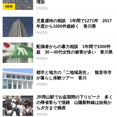
増加
NEW
2時間前
児童虐待の相談 1年間で1271件 2017
年度から1000件超続く 香川県
4時間前
配偶者からの暴力相談 1年間で1000件
超 30～40代女性の被害が多い 香川県
4時間前
都市と地方の「二地域居住」 観音寺市
が暮らし体験ツアー 香川
4時間前
JR岡山駅でお盆期間の下りピーク 多く
の帰省客らで混雑 山陽新幹線は始発か
ら夕方まで満席
4時間前