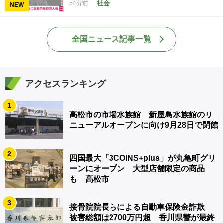
社会
54分前
NEW
全国ニュース記事一覧
アクセスランキング
1
高松市の市場水族館 新屋島水族館のリ
ニューアルオープンに向け9月28日で閉館
2
四国最大「3COINS+plus」が丸亀町グリ
ーンにオープン 大型店舗限定の商品
も 高松市
3
接骨院院長らによる自動車保険金詐欺
被害総額は2700万円超 香川県警が最終