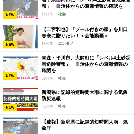
報」 自治体からの避難情報の確認を
社会
12分前
NEW
【二宮和也】「プール付きの家」を川口
春奈に贈りたい！＜芸能動画＞
エンタメ
18分前
NEW
青森・平川市、大鰐町に「レベル4土砂災
害危険警報」 自治体からの避難情報の
確認を
NEW
社会
39分前
新潟県に記録的短時間大雨に関する気象
防災速報
社会
42分前
NEW
【速報】新潟県に記録的短時間大雨 気
象庁