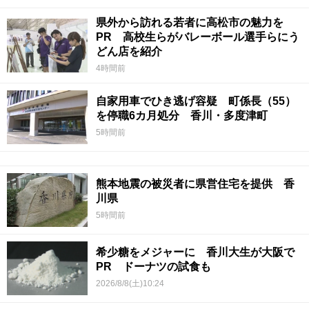
県外から訪れる若者に高松市の魅力を
PR 高校生らがバレーボール選手らにう
どん店を紹介
4時間前
自家用車でひき逃げ容疑 町係長（55）
を停職6カ月処分 香川・多度津町
5時間前
熊本地震の被災者に県営住宅を提供 香
川県
5時間前
希少糖をメジャーに 香川大生が大阪で
PR ドーナツの試食も
2026/8/8(土)10:24