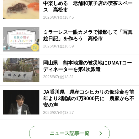
中楽しめる 老舗和菓子店の喫茶スペー
ス 高松市
2026/8/7(金)18:45
ミラーレス一眼カメラで撮影して「写真
絵日記」を作ろう 高松市
2026/8/7(金)18:39
岡山県 熊本地震の被災地にDMATコー
ディネーターを第4次派遣
2026/8/7(金)18:31
JA香川県 県産コシヒカリの仮渡金を前
年より3割減の1万8000円に 農家から不
安の声
2026/8/7(金)18:27
ニュース記事一覧