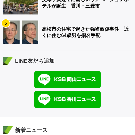
テルが誕生 香川・三豊市
5
高松市の住宅で起きた強盗致傷事件 近
くに住む64歳男を指名手配
LINE友だち追加
新着ニュース