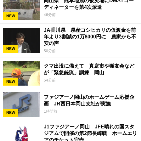
岡山県 熊本地震の被災地にDMATコー
ディネーターを第4次派遣
46分前
NEW
JA香川県 県産コシヒカリの仮渡金を前
年より3割減の1万8000円に 農家から不
安の声
NEW
50分前
クマ出没に備えて 真庭市や猟友会など
が「緊急銃猟」訓練 岡山
54分前
NEW
ファジアーノ岡山のホームゲーム応援企
画 JR西日本岡山支社が実施
1時間前
NEW
J1ファジアーノ岡山 JFE晴れの国スタ
ジアムで開催の第2節長崎戦 ホームエリ
アのチケット完売