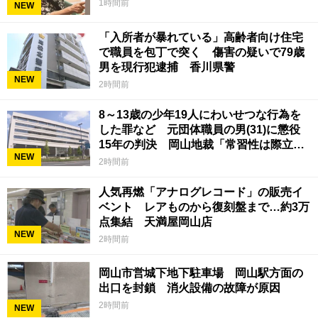
1時間前
NEW
「入所者が暴れている」高齢者向け住宅
で職員を包丁で突く 傷害の疑いで79歳
男を現行犯逮捕 香川県警
NEW
2時間前
8～13歳の少年19人にわいせつな行為を
した罪など 元団体職員の男(31)に懲役
15年の判決 岡山地裁「常習性は際立っ
NEW
ていて被害結果も非常に重い」
2時間前
人気再燃「アナログレコード」の販売イ
ベント レアものから復刻盤まで…約3万
点集結 天満屋岡山店
NEW
2時間前
岡山市営城下地下駐車場 岡山駅方面の
出口を封鎖 消火設備の故障が原因
2時間前
NEW