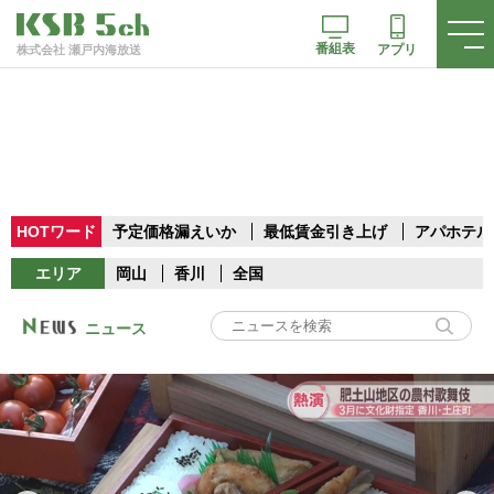
番組表
アプリ
株式会社 瀬戸内海放送
HOTワード
予定価格漏えいか
最低賃金引き上げ
アパホテル
エリア
岡山
香川
全国
ニュース