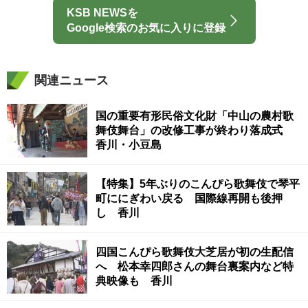
KSB NEWSを
Google検索のお気に入りに登録
関連ニュース
国の重要有形民俗文化財「中山の農村歌
舞伎舞台」の改修工事が終わり落成式
香川・小豆島
【特集】5年ぶりのこんぴら歌舞伎で琴平
町ににぎわい戻る 国際線再開も後押
し 香川
四国こんぴら歌舞伎大芝居が初の生配信
へ 松本幸四郎さんの舞台裏案内など特
典映像も 香川