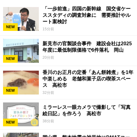
「一歩前進」四国の新幹線 国交省ケー
ススタディの調査対象に 需要推計やル
ート案検討
NEW
15分前
新見市の官製談合事件 建設会社は2025
年度に最低制限価格で6件落札 岡山
20分前
NEW
香川のお正月の定番「あん餅雑煮」を1年
中楽しめる 老舗和菓子店の喫茶スペー
ス 高松市
NEW
32分前
ミラーレス一眼カメラで撮影して「写真
絵日記」を作ろう 高松市
38分前
NEW