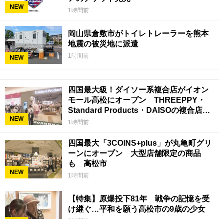
NEW
1時間前
岡山県倉敷市がトイレトレーラーを熊本
地震の被災地に派遣
1時間前
NEW
四国最大級！ダイソー系複合店がイオン
モール高松にオープン THREEPPY・
Standard Products・DAISOの複合店は
NEW
香川県初
1時間前
四国最大「3COINS+plus」が丸亀町グリ
ーンにオープン 大型店舗限定の商品
も 高松市
NEW
1時間前
【特集】原爆投下81年 戦争の記憶を受
け継ぐ…平和を願う高松市の9歳の少女