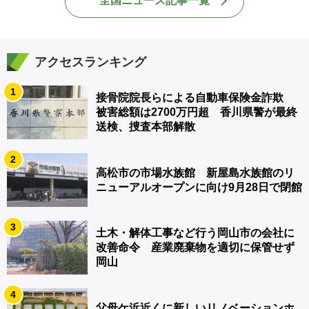
全国ニュース記事一覧
アクセスランキング
1
接骨院院長らによる自動車保険金詐欺
被害総額は2700万円超 香川県警が最終
送検、捜査本部解散
2
高松市の市場水族館 新屋島水族館のリ
ニューアルオープンに向け9月28日で閉館
3
土木・解体工事など行う岡山市の会社に
改善命令 産業廃棄物を適切に保管せず
岡山
4
父母ケ浜近くに新しいリノベーションホ