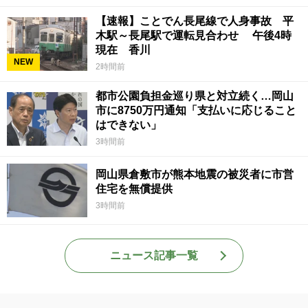
【速報】ことでん長尾線で人身事故 平
木駅～長尾駅で運転見合わせ 午後4時
現在 香川
NEW
2時間前
都市公園負担金巡り県と対立続く…岡山
市に8750万円通知「支払いに応じること
はできない」
3時間前
岡山県倉敷市が熊本地震の被災者に市営
住宅を無償提供
3時間前
ニュース記事一覧