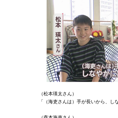
（松本瑛太さん）
「（海吏さんは）手が長いから、し
（森本海吏さん）