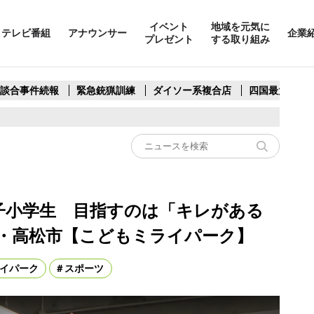
イベント
地域を元気に
テレビ番組
アナウンサー
企業
プレゼント
する取り組み
製談合事件続報
緊急銃猟訓練
ダイソー系複合店
四国最大スリ
子小学生 目指すのは「キレがある
・高松市【こどもミライパーク】
イパーク
スポーツ