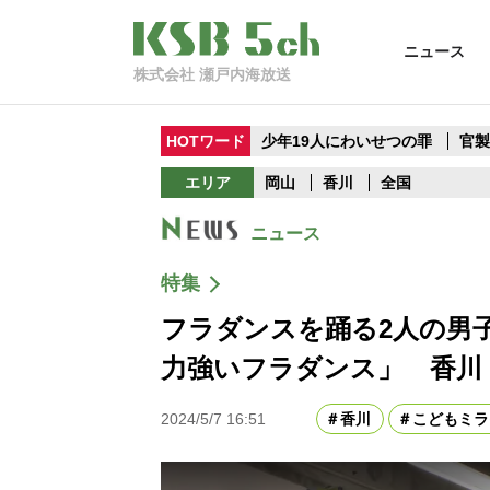
ニュース
株式会社 瀬戸内海放送
HOTワード
少年19人にわいせつの罪
官
エリア
岡山
香川
全国
ニュース
特集
フラダンスを踊る2人の男
力強いフラダンス」 香川
2024/5/7 16:51
香川
こどもミラ