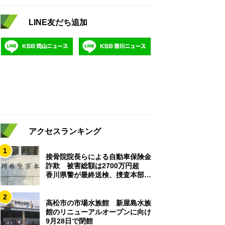
LINE友だち追加
アクセスランキング
1
接骨院院長らによる自動車保険金
詐欺 被害総額は2700万円超
香川県警が最終送検、捜査本部解
散
2
高松市の市場水族館 新屋島水族
館のリニューアルオープンに向け
9月28日で閉館