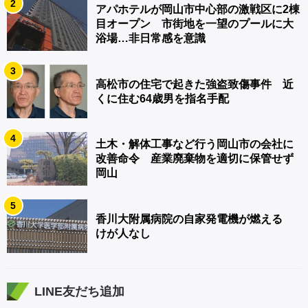
2
アパホテルが岡山市中心部の激戦区に2棟
目オープン 市街地を一望のプールに大
浴場…非日常感を意識
3
高松市の住宅で起きた強盗致傷事件 近
くに住む64歳男を指名手配
4
土木・解体工事など行う岡山市の会社に
改善命令 産業廃棄物を適切に保管せず
岡山
5
香川大附属病院の自家発電機が燃える
けが人なし
LINE友だち追加