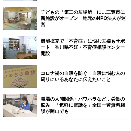
子どもの「第三の居場所」に…三豊市に
新施設がオープン 地元のNPO法人が運
営
機能拡充で「不育症」に悩む夫婦もサポ
ート 香川県不妊・不育症相談センター
開設
コロナ禍の自殺を防ぐ 自殺に悩む人の
周りにいるあなたに伝えたいこと
職場の人間関係・パワハラなど…労働の
悩み 「気軽に電話を」全国一斉無料相
談が岡山でも