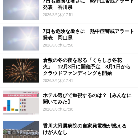
7日も危険な暑さに 熱中症警戒アラート
発表 香川県
2026/8/6(木)17:51
7日も危険な暑さに 熱中症警戒アラート
発表 岡山県
2026/8/6(木)17:50
倉敷の冬の夜を彩る「くらしき冬花
火」 12月3日に開催予定 8月1日から
クラウドファンディングも開始
2026/8/6(木)17:41
ホテル選びで重視するのは？【みんなに
聞いてみた】
2026/8/6(木)17:30
香川大附属病院の自家発電機が燃える
けが人なし