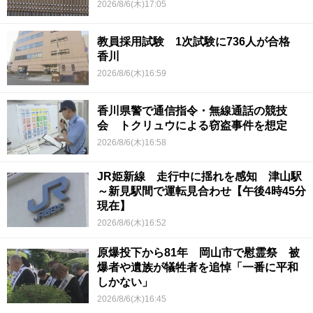
2026/8/6(木)17:05
教員採用試験 1次試験に736人が合格
香川
2026/8/6(木)16:59
香川県警で通信指令・無線通話の競技
会 トクリュウによる窃盗事件を想定
2026/8/6(木)16:58
JR姫新線 走行中に揺れを感知 津山駅
～新見駅間で運転見合わせ【午後4時45分
現在】
2026/8/6(木)16:52
原爆投下から81年 岡山市で慰霊祭 被
爆者や遺族が犠牲者を追悼「一番に平和
しかない」
2026/8/6(木)16:45