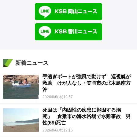
新着ニュース
手漕ぎボートが強風で動けず 巡視艇が
救助 けが人なし・笠岡市の北木島南方
沖
2026/8/6(木)19:57
死因は「内因性の疾患に起因する溺
死」 倉敷市の海水浴場で水難事故 男
性(69)死亡
2026/8/6(木)19:16