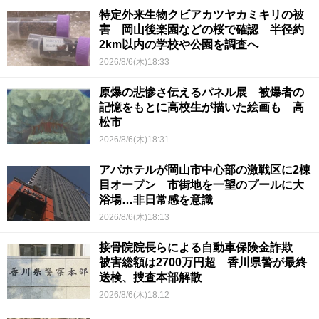
特定外来生物クビアカツヤカミキリの被
害 岡山後楽園などの桜で確認 半径約
2km以内の学校や公園を調査へ
2026/8/6(木)18:33
原爆の悲惨さ伝えるパネル展 被爆者の
記憶をもとに高校生が描いた絵画も 高
松市
2026/8/6(木)18:31
アパホテルが岡山市中心部の激戦区に2棟
目オープン 市街地を一望のプールに大
浴場…非日常感を意識
2026/8/6(木)18:13
接骨院院長らによる自動車保険金詐欺
被害総額は2700万円超 香川県警が最終
送検、捜査本部解散
2026/8/6(木)18:12