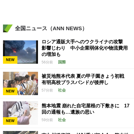
全国ニュース（ANN NEWS）
ロシア通販大手へのウクライナの攻撃
影響じわり 中小企業弱体化や物流費用
の増加も
NEW
国際
56分前
被災地熊本代表 夏の甲子園きょう初戦
有明高校ブラスバンドが後押し
社会
57分前
NEW
熊本地震 崩れた自宅屋根の下敷きに 17
回の通報も…遺族の思い
社会
59分前
NEW