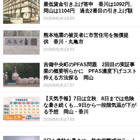
最低賃金引き上げ答申 香川は1092円、
岡山は1104円 過去2番目の引き上げ額
2026/8/6(木)18:09
熊本地震の被災者に市営住宅を無償提
供 香川・丸亀市
2026/8/6(木)18:03
吉備中央町のPFAS問題 2回目の実証事
業の概要明らかに PFAS濃度下げコスト
抑える方法探る 岡山
2026/8/6(木)17:57
【天気予報】7日は立秋 8日までは危険
な暑さ続くも…9日から一段階気温が下が
る予想 岡山・香川
2026/8/6(木)17:53