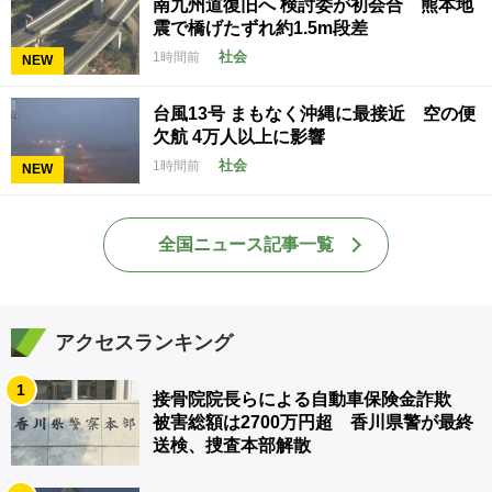
南九州道復旧へ 検討委が初会合 熊本地
震で橋げたずれ約1.5m段差
社会
1時間前
NEW
台風13号 まもなく沖縄に最接近 空の便
欠航 4万人以上に影響
社会
1時間前
NEW
全国ニュース記事一覧
アクセスランキング
1
接骨院院長らによる自動車保険金詐欺
被害総額は2700万円超 香川県警が最終
送検、捜査本部解散